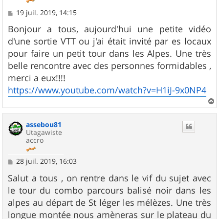
M
19 juil. 2019, 14:15
e
s
Bonjour a tous, aujourd'hui une petite vidéo
s
d'une sortie VTT ou j'ai était invité par es locaux
a
g
pour faire un petit tour dans les Alpes. Une très
e
belle rencontre avec des personnes formidables ,
merci a eux!!!!
https://www.youtube.com/watch?v=H1iJ-9x0NP4
a
u
assebou81
t
Utagawiste
accro
M
28 juil. 2019, 16:03
e
s
Salut a tous , on rentre dans le vif du sujet avec
s
le tour du combo parcours balisé noir dans les
a
g
alpes au départ de St léger les mélèzes. Une très
e
longue montée nous amèneras sur le plateau du