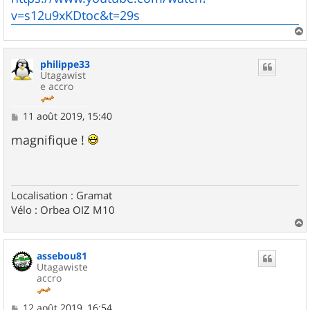
v=s12u9xKDtoc&t=29s
a
u
philippe33
t
Utagawist
e accro
M
11 août 2019, 15:40
e
s
magnifique !
s
a
g
e
Localisation : Gramat
Vélo : Orbea OIZ M10
a
u
assebou81
t
Utagawiste
accro
M
12 août 2019, 16:54