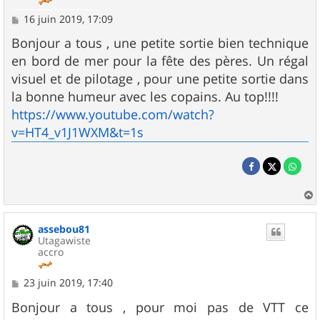
M
16 juin 2019, 17:09
e
s
Bonjour a tous , une petite sortie bien technique
s
en bord de mer pour la fête des pères. Un régal
a
g
visuel et de pilotage , pour une petite sortie dans
e
la bonne humeur avec les copains. Au top!!!!
https://www.youtube.com/watch?
v=HT4_v1J1WXM&t=1s
a
u
assebou81
t
Utagawiste
accro
M
23 juin 2019, 17:40
e
s
Bonjour a tous , pour moi pas de VTT ce
s