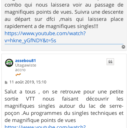
combo qui nous laissera voir au passage de
magnifiques points de vues. Suivra une descente
au départ sur dfci ,mais qui laissera place
rapidement a de magnifiques singles!!!
https://www.youtube.com/watch?
v=hkne_yGfNDY&t=5s
a
u
assebou81
t
Utagawiste
accro
M
11 août 2019, 15:10
e
s
Salut a tous , on se retrouve pour une petite
s
sortie VTT nous faisant découvrir les
a
g
magnifiques singles autour du lac de serre-
e
poçon .Au programmes du singles techniques et
de magnifique points de vues
https://www.youtube.com/watch?