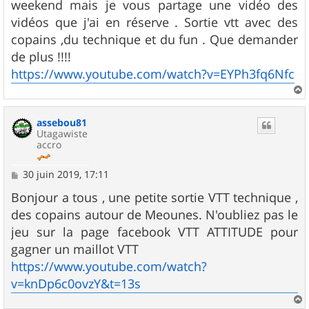
weekend mais je vous partage une vidéo des
a
g
vidéos que j'ai en réserve . Sortie vtt avec des
e
copains ,du technique et du fun . Que demander
de plus !!!!
https://www.youtube.com/watch?v=EYPh3fq6Nfc
a
u
assebou81
t
Utagawiste
accro
M
30 juin 2019, 17:11
e
s
Bonjour a tous , une petite sortie VTT technique ,
s
des copains autour de Meounes. N'oubliez pas le
a
g
jeu sur la page facebook VTT ATTITUDE pour
e
gagner un maillot VTT
https://www.youtube.com/watch?
v=knDp6c0ovzY&t=13s