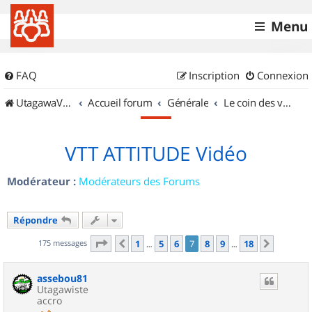
Menu
FAQ
Inscription
Connexion
UtagawaVTT (Randos VTT et VTTAE avec traces GPS)
Accueil forum
Générale
Le coin des vidéastes
VTT ATTITUDE Vidéo
Modérateur :
Modérateurs des Forums
Répondre
Page
7
sur
18
175 messages
1
5
6
7
8
9
18
Précédent
Suivant
…
…
assebou81
Utagawiste
accro