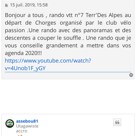
M
15 juil. 2019, 15:58
e
s
Bonjour a tous , rando vtt n°7 Terr'Des Alpes au
s
départ de Chorges organisé par le club vélo
a
g
passion .Une rando avec des panoramas et des
e
descentes a couper le souffle . Une rando que je
vous conseille grandement a mettre dans vos
agenda 2020!!!
https://www.youtube.com/watch?
v=4Unob1F_yGY
a
u
t
assebou81
Utagawiste
accro