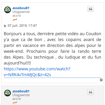
a
u
assebou81
t
Utagawiste
accro
M
07 juil. 2019, 17:47
e
s
Bonjours a tous, dernière petite vidéo au Coudon
s
y'a que ca de bon , avec les copains avant de
a
g
partir en vacance en direction des alpes pour le
e
week-end. Prochains pour faire la rando terre
des Alpes. Du technique , du ludique et du fun
aujourd'hui!!!!
https://www.youtube.com/watch?
v=NRK4vTmMJQc&t=42s
a
u
assebou81
t
Utagawiste
accro