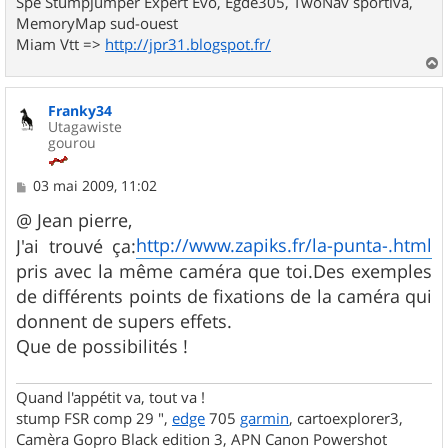
Spé Stumpjumper Expert Evo, Egde305, TwoNav sportiva,
MemoryMap sud-ouest
Miam Vtt =>
http://jpr31.blogspot.fr/
a
u
Franky34
t
Utagawiste
gourou
M
03 mai 2009, 11:02
e
s
@ Jean pierre,
s
http://www.zapiks.fr/la-punta-.html
J'ai trouvé ça:
a
g
pris avec la même caméra que toi.Des exemples
e
de différents points de fixations de la caméra qui
donnent de supers effets.
Que de possibilités !
Quand l'appétit va, tout va !
stump FSR comp 29 ",
edge
705
garmin
, cartoexplorer3,
Camèra Gopro Black edition 3, APN Canon Powershot