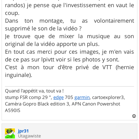
randos) je pense que l'investissement en vaut le
coup.
Dans ton montage, tu as volontairement
supprimé le son de la vidéo ?
Je trouve que de mixer la musique au son
original de la vidéo apporte un plus.
En tout cas merci pour ces images, je m'en vais
de ce pas sur lpivtt voir si les photos y sont.
C'est à mon tour d'être privé de VTT (hernie
inguinale).
Quand l'appétit va, tout va !
stump FSR comp 29 ",
edge
705
garmin
, cartoexplorer3,
Camèra Gopro Black edition 3, APN Canon Powershot
A590IS
a
u
jpr31
t
Utagawiste