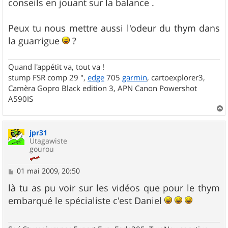
conseils en jouant sur la balance .
Peux tu nous mettre aussi l'odeur du thym dans
la guarrigue
?
Quand l'appétit va, tout va !
stump FSR comp 29 ",
edge
705
garmin
, cartoexplorer3,
Camèra Gopro Black edition 3, APN Canon Powershot
A590IS
a
u
jpr31
t
Utagawiste
gourou
M
01 mai 2009, 20:50
e
s
là tu as pu voir sur les vidéos que pour le thym
s
embarqué le spécialiste c'est Daniel
a
g
e