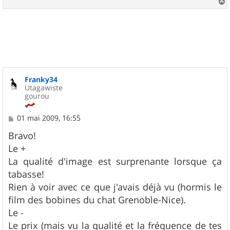
a
u
t
Franky34
Utagawiste
gourou
M
01 mai 2009, 16:55
e
s
Bravo!
s
Le +
a
g
La qualité d'image est surprenante lorsque ça
e
tabasse!
Rien à voir avec ce que j'avais déjà vu (hormis le
film des bobines du chat Grenoble-Nice).
Le -
Le prix (mais vu la qualité et la fréquence de tes