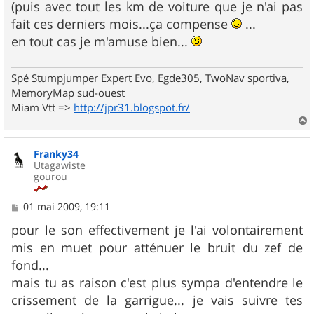
(puis avec tout les km de voiture que je n'ai pas
fait ces derniers mois...ça compense
...
en tout cas je m'amuse bien...
Spé Stumpjumper Expert Evo, Egde305, TwoNav sportiva,
MemoryMap sud-ouest
Miam Vtt =>
http://jpr31.blogspot.fr/
a
u
Franky34
t
Utagawiste
gourou
M
01 mai 2009, 19:11
e
s
pour le son effectivement je l'ai volontairement
s
mis en muet pour atténuer le bruit du zef de
a
g
fond...
e
mais tu as raison c'est plus sympa d'entendre le
crissement de la garrigue... je vais suivre tes