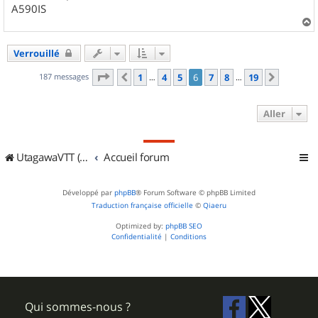
A590IS
a
u
Verrouillé
t
Page
6
sur
19
187 messages
1
4
5
6
7
8
19
Précédent
Suivant
…
…
Aller
UtagawaVTT (Randos VTT et VTTAE avec traces GPS)
Accueil forum
Développé par
phpBB
® Forum Software © phpBB Limited
Traduction française officielle
©
Qiaeru
Optimized by:
phpBB SEO
Confidentialité
|
Conditions
Qui sommes-nous ?