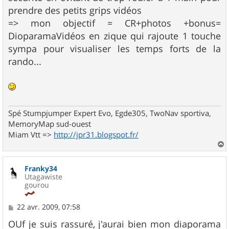
prendre des petits grips vidéos
=> mon objectif = CR+photos +bonus=
DioparamaVidéos en zique qui rajoute 1 touche
sympa pour visualiser les temps forts de la
rando...
Spé Stumpjumper Expert Evo, Egde305, TwoNav sportiva,
MemoryMap sud-ouest
Miam Vtt =>
http://jpr31.blogspot.fr/
a
u
Franky34
t
Utagawiste
gourou
M
22 avr. 2009, 07:58
e
s
OUf je suis rassuré, j'aurai bien mon diaporama