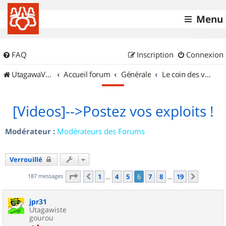
Menu
FAQ
Inscription
Connexion
UtagawaVTT (Randos VTT et VTTAE avec traces GPS)
Accueil forum
Générale
Le coin des vidéastes
[Videos]-->Postez vos exploits !
Modérateur :
Modérateurs des Forums
Verrouillé
Page
6
sur
19
187 messages
1
4
5
6
7
8
19
Précédent
Suivant
…
…
jpr31
Utagawiste
gourou