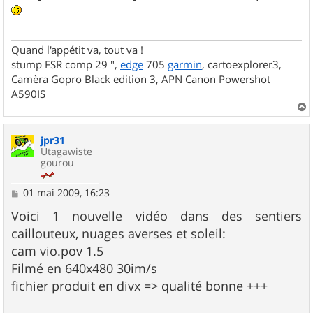
s
a
g
e
Quand l'appétit va, tout va !
stump FSR comp 29 ",
edge
705
garmin
, cartoexplorer3,
Camèra Gopro Black edition 3, APN Canon Powershot
A590IS
a
u
jpr31
t
Utagawiste
gourou
M
01 mai 2009, 16:23
e
s
Voici 1 nouvelle vidéo dans des sentiers
s
caillouteux, nuages averses et soleil:
a
g
cam vio.pov 1.5
e
Filmé en 640x480 30im/s
fichier produit en divx => qualité bonne +++