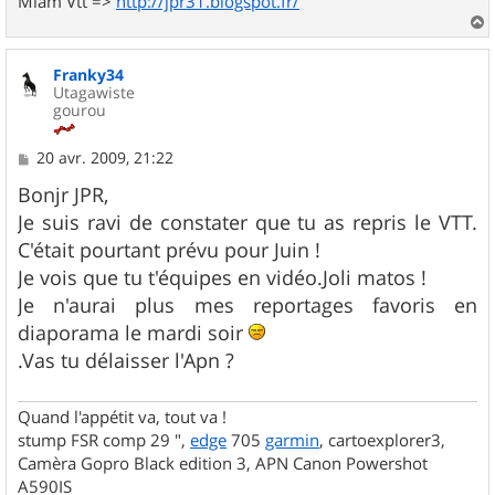
Miam Vtt =>
http://jpr31.blogspot.fr/
a
u
Franky34
t
Utagawiste
gourou
M
20 avr. 2009, 21:22
e
s
Bonjr JPR,
s
Je suis ravi de constater que tu as repris le VTT.
a
g
C'était pourtant prévu pour Juin !
e
Je vois que tu t'équipes en vidéo.Joli matos !
Je n'aurai plus mes reportages favoris en
diaporama le mardi soir
.Vas tu délaisser l'Apn ?
Quand l'appétit va, tout va !
stump FSR comp 29 ",
edge
705
garmin
, cartoexplorer3,
Camèra Gopro Black edition 3, APN Canon Powershot
A590IS