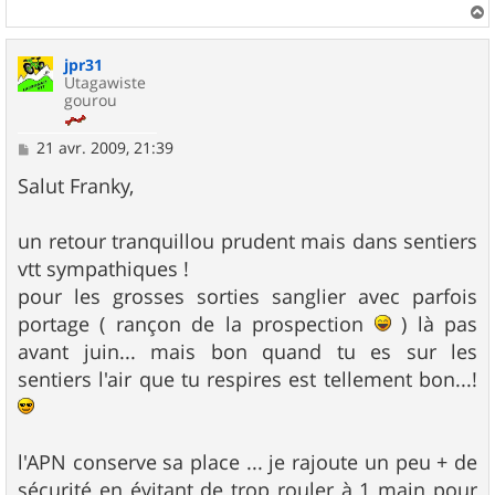
a
u
jpr31
t
Utagawiste
gourou
M
21 avr. 2009, 21:39
e
s
Salut Franky,
s
a
g
un retour tranquillou prudent mais dans sentiers
e
vtt sympathiques !
pour les grosses sorties sanglier avec parfois
portage ( rançon de la prospection
) là pas
avant juin... mais bon quand tu es sur les
sentiers l'air que tu respires est tellement bon...!
l'APN conserve sa place ... je rajoute un peu + de
sécurité en évitant de trop rouler à 1 main pour