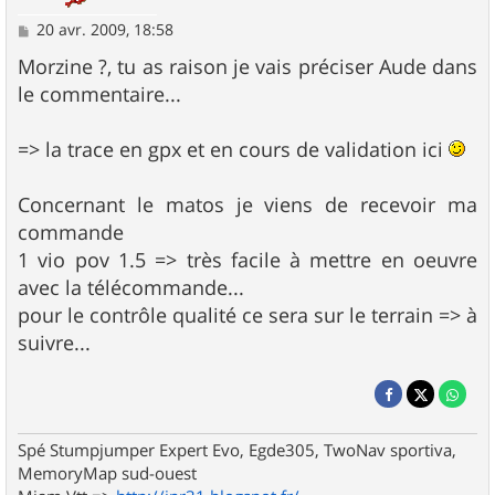
M
20 avr. 2009, 18:58
e
s
Morzine ?, tu as raison je vais préciser Aude dans
s
le commentaire...
a
g
e
=> la trace en gpx et en cours de validation ici
Concernant le matos je viens de recevoir ma
commande
1 vio pov 1.5 => très facile à mettre en oeuvre
avec la télécommande...
pour le contrôle qualité ce sera sur le terrain => à
suivre...
Spé Stumpjumper Expert Evo, Egde305, TwoNav sportiva,
MemoryMap sud-ouest