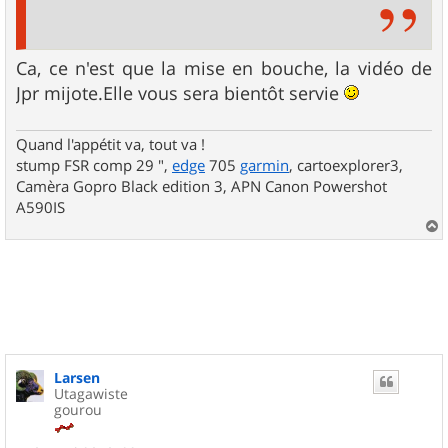
Ca, ce n'est que la mise en bouche, la vidéo de
Jpr mijote.Elle vous sera bientôt servie
Quand l'appétit va, tout va !
stump FSR comp 29 ",
edge
705
garmin
, cartoexplorer3,
Camèra Gopro Black edition 3, APN Canon Powershot
A590IS
a
u
t
Larsen
Utagawiste
gourou