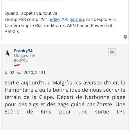
Quand l'appétit va, tout va !
stump FSR comp 29 ",
edge
705
garmin
, cartoexplorer3,
Camèra Gopro Black edition 3, APN Canon Powershot
A590IS
a
u
Franky34
t
Utagawiste
gourou
M
02 mai 2010, 22:31
e
s
Sortie aujourd'hui. Malgrès les averses d'hier, la
s
tramontane a eu la bonne idée de nous sécher le
a
g
terrain de la Clape. Départ de Narbonne plage
e
pour des zigs et des zags guidé par Zorste. Une
50ène de Kms pour une sortie LPI.