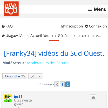
Menu
FAQ
Inscription
Connexion
UtagawaVTT (Randos VTT et VTTAE avec traces GPS)
Accueil forum
Générale
Le coin des vidéastes
[Franky34] vidéos du Sud Ouest.
Modérateur :
Modérateurs des Forums
Répondre
16 messages
1
2
Précédent
jpr31
Utagawiste
gourou