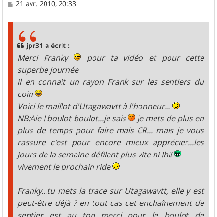
M
21 avr. 2010, 20:33
e
s
s
a
g
jpr31 a écrit :
e
Merci Franky
pour ta vidéo et pour cette
superbe journée
il en connait un rayon Frank sur les sentiers du
coin
Voici le maillot d'Utagawavtt à l'honneur...
NB:Aie ! boulot boulot...je sais
je mets de plus en
plus de temps pour faire mais CR... mais je vous
rassure c'est pour encore mieux apprécier...les
jours de la semaine défilent plus vite hi !hi!
vivement le prochain ride
Franky...tu mets la trace sur Utagawavtt, elle y est
peut-être déjà ? en tout cas cet enchaînement de
sentier est au top...merci pour le boulot de