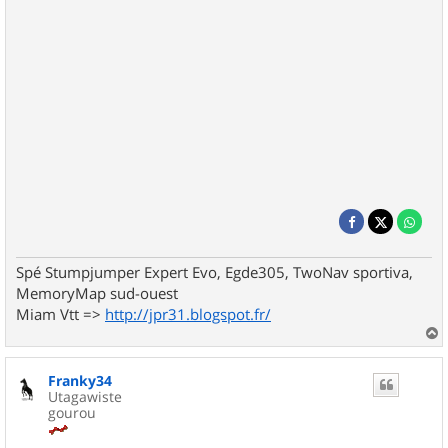
Spé Stumpjumper Expert Evo, Egde305, TwoNav sportiva,
MemoryMap sud-ouest
Miam Vtt =>
http://jpr31.blogspot.fr/
a
u
Franky34
t
Utagawiste
gourou