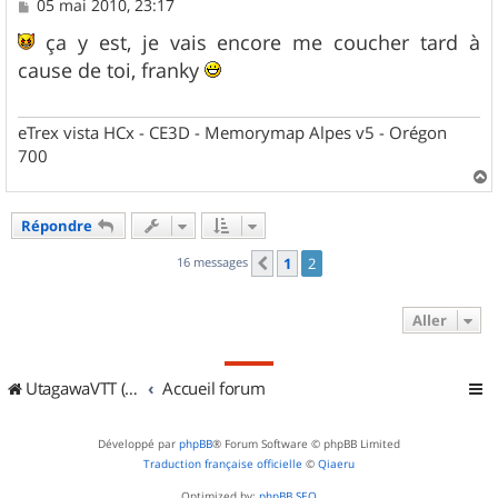
M
05 mai 2010, 23:17
e
s
ça y est, je vais encore me coucher tard à
s
cause de toi, franky
a
g
e
eTrex vista HCx - CE3D - Memorymap Alpes v5 - Orégon
700
a
u
Répondre
t
16 messages
1
2
Précédent
Aller
UtagawaVTT (Randos VTT et VTTAE avec traces GPS)
Accueil forum
Développé par
phpBB
® Forum Software © phpBB Limited
Traduction française officielle
©
Qiaeru
Optimized by:
phpBB SEO