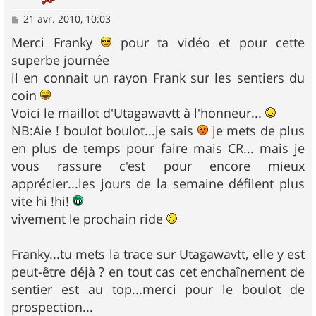
M
21 avr. 2010, 10:03
e
s
Merci Franky
pour ta vidéo et pour cette
s
superbe journée
a
g
il en connait un rayon Frank sur les sentiers du
e
coin
Voici le maillot d'Utagawavtt à l'honneur...
NB:Aie ! boulot boulot...je sais
je mets de plus
en plus de temps pour faire mais CR... mais je
vous rassure c'est pour encore mieux
apprécier...les jours de la semaine défilent plus
vite hi !hi!
vivement le prochain ride
Franky...tu mets la trace sur Utagawavtt, elle y est
peut-être déjà ? en tout cas cet enchaînement de
sentier est au top...merci pour le boulot de
prospection...