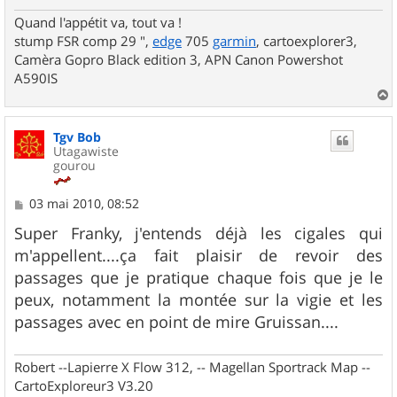
Quand l'appétit va, tout va !
stump FSR comp 29 ",
edge
705
garmin
, cartoexplorer3,
Camèra Gopro Black edition 3, APN Canon Powershot
A590IS
a
u
Tgv Bob
t
Utagawiste
gourou
M
03 mai 2010, 08:52
e
s
Super Franky, j'entends déjà les cigales qui
s
m'appellent....ça fait plaisir de revoir des
a
g
passages que je pratique chaque fois que je le
e
peux, notamment la montée sur la vigie et les
passages avec en point de mire Gruissan....
Robert --Lapierre X Flow 312, -- Magellan Sportrack Map --
CartoExploreur3 V3.20