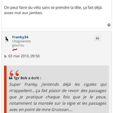
On peut faire du vélo sans se prendre la tête, ça fait déjà
assez mal aux jambes.
a
u
Franky34
t
Utagawiste
gourou
M
03 mai 2010, 09:50
e
s
s
a
g
Tgv Bob a écrit :
e
Super Franky, j'entends déjà les cigales qui
m'appellent....ça fait plaisir de revoir des passages
que je pratique chaque fois que je le peux,
notamment la montée sur la vigie et les passages
avec en point de mire Gruissan....