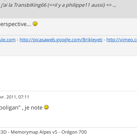
 j'ai la TransbiKing66 (=>il y a philippe11 aussi) => ...
erspective...
ule.com
-
http://picasaweb.google.com/Brikleyeti
-
http://vimeo.
vr. 2011, 07:11
ooligan" , je note
 CE3D - Memorymap Alpes v5 - Orégon 700