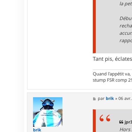
F
la pe
r
a
n
Début
k
y
recha
3
accum
4
rappo
Tant pis, éclates
Quand l'appétit va, 
stump FSR comp 29
M
par
brik
»
06 avr.
e
s
s
a
g
jpr3
e
Hors 
brik