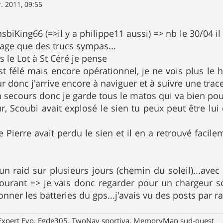
r. 2011, 09:55
ansbiKing66 (=>il y a philippe11 aussi) => nb le 30/04 il
ge que des trucs sympas...
ns le Lot à St Céré je pense
est félé mais encore opérationnel, je ne vois plus l
donc j'arrive encore à naviguer et à suivre une trace.
n secours donc je garde tous le matos qui va bien pour
r, Scoubi avait explosé le sien tu peux peut être lui 
e Pierre avait perdu le sien et il en a retrouvé facile
i un raid sur plusieurs jours (chemin du soleil)...ave
courant => je vais donc regarder pour un chargeur
nner les batteries du gps...j'avais vu des posts par r
xpert Evo, Egde305, TwoNav sportiva, MemoryMap sud-ouest