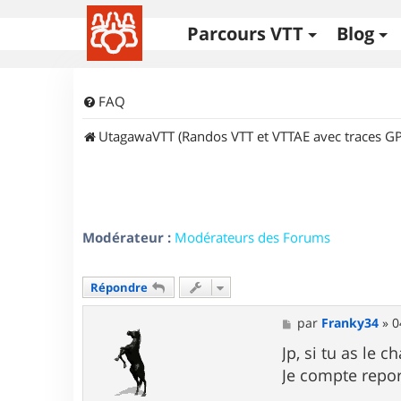
Parcours VTT
Blog
FAQ
UtagawaVTT (Randos VTT et VTTAE avec traces GP
Modérateur :
Modérateurs des Forums
Répondre
M
par
Franky34
»
0
e
s
Jp, si tu as le 
s
Je compte reporte
a
g