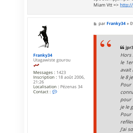
1
Miam Vtt =>
http:/
M
par
Franky34
»
0
e
s
s
a
g
jpr3
e
Hors 
Franky34
Utagawiste gourou
le 1er
avait
Messages :
1423
le 8 j
Inscription :
18 août 2006,
21:26
Pour 
Localisation :
Pézenas 34
C
conna
Contact :
o
pour 
n
t
je le
a
Pour 
c
t
refile
e
J'ai 
r