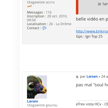
Utagawiste accro
le 1er
Messages :
116
Inscription :
28 oct. 2010,
belle vidéo en p
09:04
Localisation :
26 - La Drôme
C
Contact :
http://www.brikiro
o
n
Gps : Ign Top 25
t
a
c
t
e
r
b
r
i
k
M
par
Larsen
»
24 a
e
s
pas mal "soul h
s
a
g
e
Larsen
eTrex vista HCx -
Utagawiste gourou