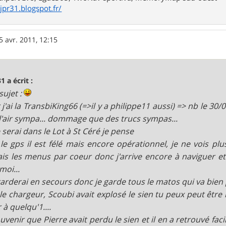
/jpr31.blogspot.fr/
5 avr. 2011, 12:15
1 a écrit :
sujet :
 j'ai la TransbiKing66 (=>il y a philippe11 aussi) => nb le 30/0
 l'air sympa... dommage que des trucs sympas...
e serai dans le Lot à St Céré je pense
le gps il est félé mais encore opérationnel, je ne vois p
is les menus par coeur donc j'arrive encore à naviguer et à
moi...
 garderai en secours donc je garde tous le matos qui va bien 
le chargeur, Scoubi avait explosé le sien tu peux peut être l
r à quelqu'1....
souvenir que Pierre avait perdu le sien et il en a retrouvé fac