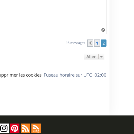
H
a
u
16 messages
1
2
Précédent
t
Aller
upprimer les cookies
Fuseau horaire sur
UTC+02:00