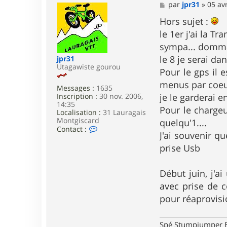
M
par
jpr31
»
05 av
e
s
Hors sujet :
s
le 1er j'ai la Tr
a
g
sympa... domma
e
le 8 je serai da
jpr31
Utagawiste gourou
Pour le gps il 
menus par coeur 
Messages :
1635
Inscription :
30 nov. 2006,
je le garderai e
14:35
Pour le chargeu
Localisation :
31 Lauragais
Montgiscard
quelqu'1....
C
Contact :
J'ai souvenir qu
o
n
prise Usb
t
a
c
Début juin, j'a
t
e
avec prise de 
r
pour réaprovisio
j
p
r
Spé Stumpjumper E
3