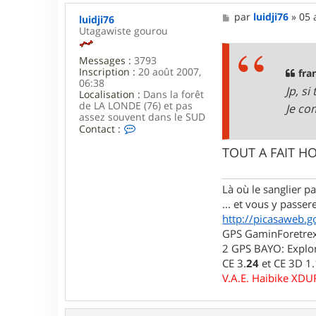
M
par
luidji76
»
05 
luidji76
e
Utagawiste gourou
s
s
Messages :
3793
a
Inscription :
20 août 2007,
g
fra
06:38
e
Jp, s
Localisation :
Dans la forêt
de LA LONDE (76) et pas
Je com
assez souvent dans le SUD
C
Contact :
o
n
TOUT A FAIT H
t
a
c
Là où le sanglier pas
t
... et vous y passere
e
r
http://picasaweb.g
l
GPS GaminForetrex2
u
2 GPS BAYO: Explor
i
CE 3.
24
et CE 3D 1
d
j
V.A.E. Haibike XD
i
7
6