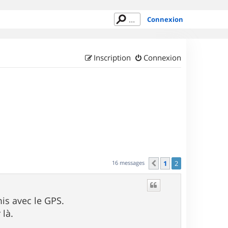
Connexion
Inscription
Connexion
16 messages
1
2
Précédent
mis avec le GPS.
 là.