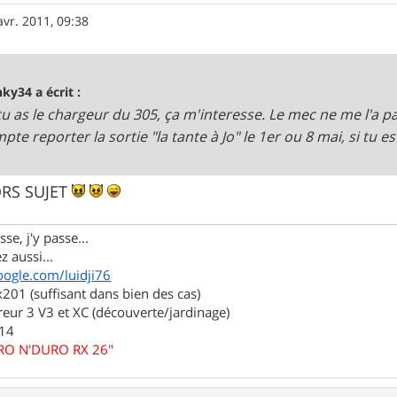
avr. 2011, 09:38
nky34 a écrit :
i tu as le chargeur du 305, ça m'interesse. Le mec ne me l'a p
pte reporter la sortie "la tante à Jo" le 1er ou 8 mai, si tu es
ORS SUJET
se, j'y passe...
z aussi...
oogle.com/luidji76
01 (suffisant dans bien des cas)
eur 3 V3 et XC (découverte/jardinage)
.14
URO N'DURO RX 26"