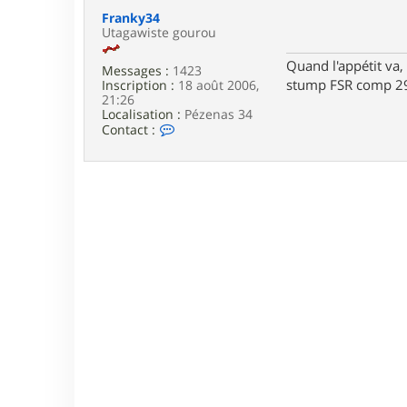
e
Franky34
Utagawiste gourou
Quand l'appétit va, 
Messages :
1423
stump FSR comp 29
Inscription :
18 août 2006,
21:26
Localisation :
Pézenas 34
C
Contact :
o
n
t
a
c
t
e
r
F
r
a
n
k
y
3
4