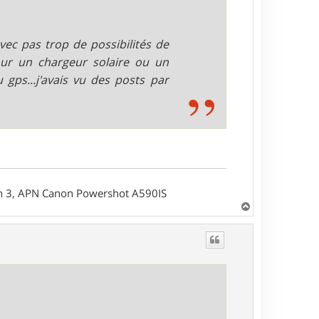
avec pas trop de possibilités de
our un chargeur solaire ou un
gps...j'avais vu des posts par
on 3, APN Canon Powershot A590IS
H
a
u
t