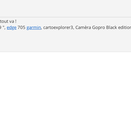
tout va !
 ",
edge
705
garmin
, cartoexplorer3, Camèra Gopro Black editi