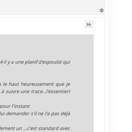
H
a
u
t
4 il y a une planif d'espoulid qui
lus le haut heureusement que je
 suivre une trace...l'essentierl
pour l'instant
ui demander s'il ne l'a pas déjà
ilement un ...c'est standard avec