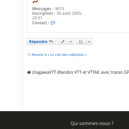
Messages :
3613
Inscription :
30 août 2005,
20:51
C
Contact :
o
n
t
a
Répondre
c
t
e
Revenir à « Le coin des vidéastes »
r
L
a
UtagawaVTT (Randos VTT et VTTAE avec traces GP
r
s
e
n
Qui sommes-nous ?