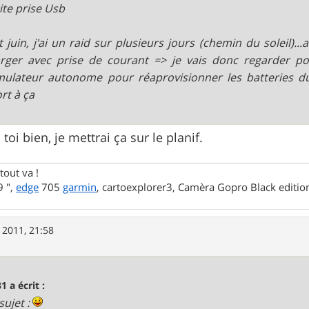
tite prise Usb
 juin, j'ai un raid sur plusieurs jours (chemin du soleil)...
rger avec prise de courant => je vais donc regarder p
ulateur autonome pour réaprovisionner les batteries du 
rt à ça
 toi bien, je mettrai ça sur le planif.
tout va !
 ",
edge
705
garmin
, cartoexplorer3, Camèra Gopro Black editi
 2011, 21:58
1 a écrit :
sujet :