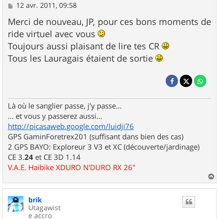
M
12 avr. 2011, 09:58
e
s
Merci de nouveau, JP, pour ces bons moments de
s
ride virtuel avec vous
a
g
Toujours aussi plaisant de lire tes CR
e
Tous les Lauragais étaient de sortie
Là où le sanglier passe, j'y passe...
... et vous y passerez aussi...
http://picasaweb.google.com/luidji76
GPS GaminForetrex201 (suffisant dans bien des cas)
2 GPS BAYO: Exploreur 3 V3 et XC (découverte/jardinage)
CE 3.
24
et CE 3D 1.14
V.A.E. Haibike XDURO N'DURO RX 26"
a
u
brik
t
Utagawist
e accro