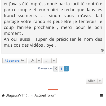
e
et j'avais été impréssionné par la facilité contrôlé
par ce couple et leur maitrise technique dans les
franchissements ... sinon vous m'avez fait
partagé votre rando et peut-être je tenterais le
coup l'année prochaine , merci pour le bon
moment .
Ah oui aussi , super de préciciser le nom des
musicos des vidéos , bye .
a
u
Répondre
t
13 messages
1
2
Précédent
Aller
UtagawaVTT (Randos VTT et VTTAE avec traces GPS)
Accueil forum