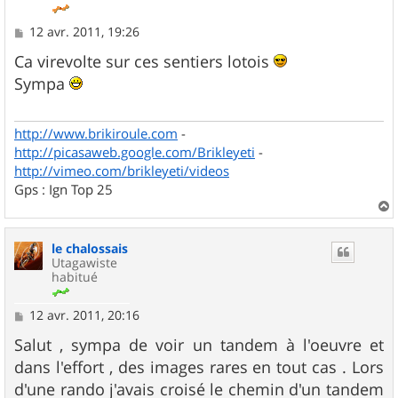
M
12 avr. 2011, 19:26
e
s
Ca virevolte sur ces sentiers lotois
s
Sympa
a
g
e
http://www.brikiroule.com
-
http://picasaweb.google.com/Brikleyeti
-
http://vimeo.com/brikleyeti/videos
Gps : Ign Top 25
a
u
le chalossais
t
Utagawiste
habitué
M
12 avr. 2011, 20:16
e
s
Salut , sympa de voir un tandem à l'oeuvre et
s
dans l'effort , des images rares en tout cas . Lors
a
g
d'une rando j'avais croisé le chemin d'un tandem