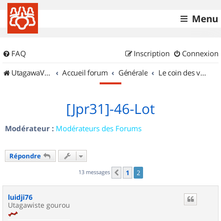
Menu
FAQ
Inscription
Connexion
UtagawaVTT (Randos VTT et VTTAE avec traces GPS)
Accueil forum
Générale
Le coin des vidéastes
[Jpr31]-46-Lot
Modérateur :
Modérateurs des Forums
Répondre
13 messages
1
2
Précédent
luidji76
Utagawiste gourou