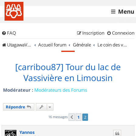
Menu
FAQ
Inscription
Connexion
UtagawaVTT (Randos VTT et VTTAE avec traces GPS)
Accueil forum
Générale
Le coin des vidéastes
[carribou87] Tour du lac de
Vassivière en Limousin
Modérateur :
Modérateurs des Forums
Répondre
16 messages
1
2
Précédent
Yannos