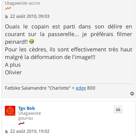
Utagawiste accro
M
22 août 2010, 09:03
e
s
Ouais le copain est parti dans son délire en
s
courant sur la passerelle... je préférais filmer
a
g
peinard!!
e
Pour les cèdres, ils sont effectivement très haut
malgré la déformation de l'image!!!
A plus
Olivier
Fatbike Salamandre "Charlotte" +
edge
800
a
u
Tgv Bob
t
Utagawiste
gourou
M
22 août 2010, 19:02
e