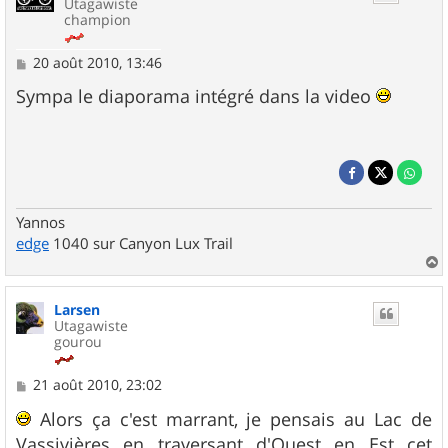
Utagawiste
champion
M
20 août 2010, 13:46
e
s
Sympa le diaporama intégré dans la video
s
a
g
e
Yannos
edge
1040 sur Canyon Lux Trail
a
u
Larsen
t
Utagawiste
gourou
M
21 août 2010, 23:02
e
s
Alors ça c'est marrant, je pensais au Lac de
s
Vassivières en traversant d'Ouest en Est cet
a