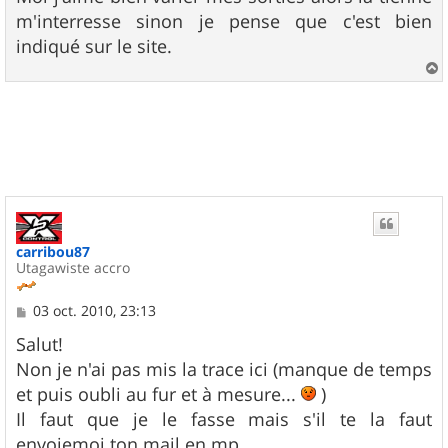
m'interresse sinon je pense que c'est bien
indiqué sur le site.
a
u
t
carribou87
Utagawiste accro
M
03 oct. 2010, 23:13
e
s
Salut!
s
Non je n'ai pas mis la trace ici (manque de temps
a
g
et puis oubli au fur et à mesure...
)
e
Il faut que je le fasse mais s'il te la faut
envoiemoi ton mail en mp.