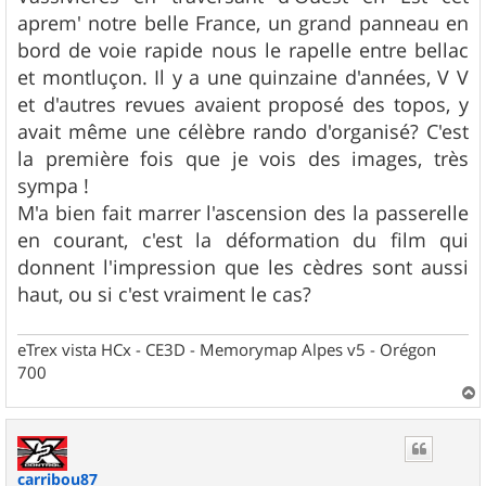
g
aprem' notre belle France, un grand panneau en
e
bord de voie rapide nous le rapelle entre bellac
et montluçon. Il y a une quinzaine d'années, V V
et d'autres revues avaient proposé des topos, y
avait même une célèbre rando d'organisé? C'est
la première fois que je vois des images, très
sympa !
M'a bien fait marrer l'ascension des la passerelle
en courant, c'est la déformation du film qui
donnent l'impression que les cèdres sont aussi
haut, ou si c'est vraiment le cas?
eTrex vista HCx - CE3D - Memorymap Alpes v5 - Orégon
700
a
u
t
carribou87