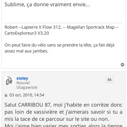
s
Sublime, ça donne vraiment envie...
s
a
g
e
Robert --Lapierre X Flow 312, -- Magellan Sportrack Map --
CartoExploreur3 V3.20
On peut faire du vélo sans se prendre la tête, ça fait déjà
assez mal aux jambes.
a
u
steley
t
Nouvel
Utagawiste
M
03 oct. 2010, 14:54
e
s
Salut CARRIBOU 87, moi j'habite en corrèze donc
s
pas loin de vassivière et j'aimerais savoir si tu a
a
g
mis la tace de ce parcour sur le site ou non.
e
Moi j'aime bien varier mes sorties alors la tienne