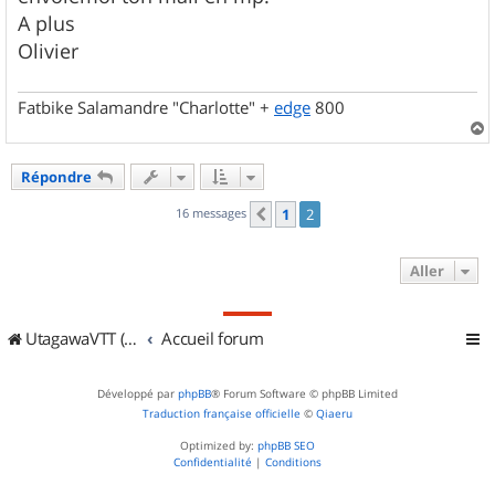
A plus
Olivier
Fatbike Salamandre "Charlotte" +
edge
800
a
u
Répondre
t
16 messages
1
2
Précédent
Aller
UtagawaVTT (Randos VTT et VTTAE avec traces GPS)
Accueil forum
Développé par
phpBB
® Forum Software © phpBB Limited
Traduction française officielle
©
Qiaeru
Optimized by:
phpBB SEO
Confidentialité
|
Conditions