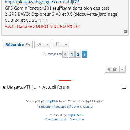
http://picasaweb.google.com/luidji76
GPS GaminForetrex201 (suffisant dans bien des cas)
2 GPS BAYO: Exploreur 3 V3 et XC (découverte/jardinage)
CE 3.
24
et CE 3D 1.14
V.A.E. Haibike XDURO N'DURO RX 26"
a
u
Répondre
t
21 messages
1
2
3
Précédent
Aller
UtagawaVTT (Randos VTT et VTTAE avec traces GPS)
Accueil forum
Développé par
phpBB
® Forum Software © phpBB Limited
Traduction française officielle
©
Qiaeru
Optimized by:
phpBB SEO
Confidentialité
|
Conditions