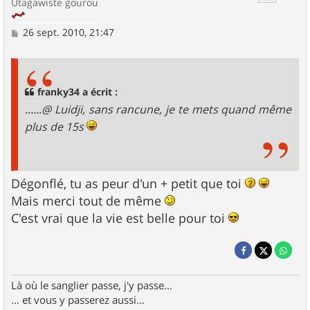
Utagawiste gourou
M
26 sept. 2010, 21:47
e
s
s
a
g
franky34 a écrit :
e
......@ Luidji, sans rancune, je te mets quand même
plus de 15s
Dégonflé, tu as peur d'un + petit que toi
Mais merci tout de même
C'est vrai que la vie est belle pour toi
Là où le sanglier passe, j'y passe...
... et vous y passerez aussi...