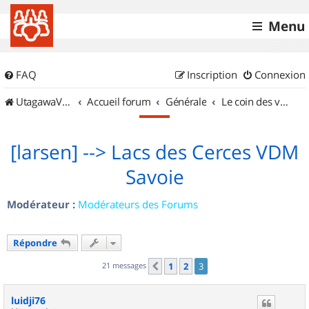
Menu
FAQ
Inscription
Connexion
UtagawaVTT (Randos VTT et VTTAE avec traces GPS)
Accueil forum
Générale
Le coin des vidéastes
[larsen] --> Lacs des Cerces VDM
Savoie
Modérateur :
Modérateurs des Forums
Répondre
21 messages
1
2
3
Précédent
luidji76