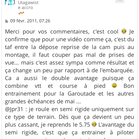
Utagawist
e accro
M
09 févr. 2011, 07:26
e
s
Merci pour vos commentaires, c'est cool
Je
s
confirme que pour une vidéo comme ça, c'est du
a
g
taf entre la dépose reprise de la cam puis au
e
montage, il faut couper pas mal de prises de
vue... mais c'est assez sympa comme résultat et
ça change un peu par rapport à de l'embarquée.
Ca a aussi le double avantage puisque ça
combine vtt et course à pied
Bon
entrainement pour la Garoutade et les autres
grandes échéances de mai ...
@Jpr31 : je roule en semi rigide uniquement sur
ce type de terrain. Dès que ça devient un peu
plus cassant, je reprends le 5.75
L'avantage du
semi rigide, c'est que ça entrainer à piloter