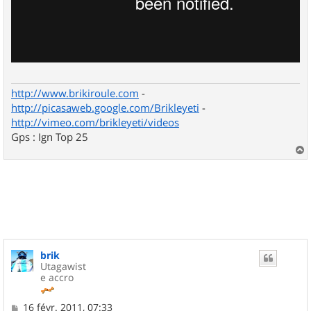
http://www.brikiroule.com
-
http://picasaweb.google.com/Brikleyeti
-
http://vimeo.com/brikleyeti/videos
Gps : Ign Top 25
a
u
t
brik
Utagawist
e accro
M
16 févr. 2011, 07:33