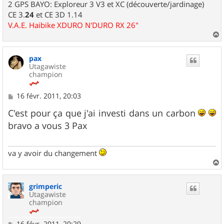
2 GPS BAYO: Exploreur 3 V3 et XC (découverte/jardinage)
CE 3.
24
et CE 3D 1.14
V.A.E. Haibike XDURO N'DURO RX 26"
a
u
pax
t
Utagawiste
champion
M
16 févr. 2011, 20:03
e
s
C'est pour ça que j'ai investi dans un carbon
s
bravo a vous 3 Pax
a
g
e
va y avoir du changement
a
u
grimperic
t
Utagawiste
champion
M
16 févr. 2011, 20:29