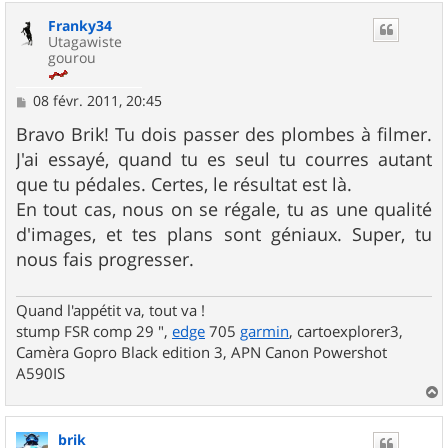
u
Franky34
t
Utagawiste
gourou
M
08 févr. 2011, 20:45
e
s
Bravo Brik! Tu dois passer des plombes à filmer.
s
J'ai essayé, quand tu es seul tu courres autant
a
g
que tu pédales. Certes, le résultat est là.
e
En tout cas, nous on se régale, tu as une qualité
d'images, et tes plans sont géniaux. Super, tu
nous fais progresser.
Quand l'appétit va, tout va !
stump FSR comp 29 ",
edge
705
garmin
, cartoexplorer3,
Camèra Gopro Black edition 3, APN Canon Powershot
A590IS
a
u
brik
t