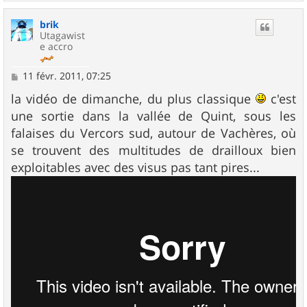
a
u
brik
t
Utagawist
e accro
M
11 févr. 2011, 07:25
e
s
la vidéo de dimanche, du plus classique
c'est
s
une sortie dans la vallée de Quint, sous les
a
g
falaises du Vercors sud, autour de Vachères, où
e
se trouvent des multitudes de drailloux bien
exploitables avec des visus pas tant pires...