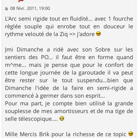
M
08 févr. 2011, 19:00
e
s
L'Arc semi rigide tout en fluidité... avec 1 fourche
s
règlée souple qui enrobe tout en douceur le
a
g
rythme velouté de la Ziq => j'adore
e
Jmi Dimanche a ridé avec son Sobre sur les
sentiers des PO... il faut être en forme quand
m^me... mais je pense que pour le confort de
cette longue journée de la garoutade il va peut
être rester sur le tout suspendu...bien que
Dimanche l'idée de la faire en semi-rigide a
commencé à germer dans son esprit...
Pour ma part, je compte bien utilisé la grande
souplesse de mes amortisseurs et de ma tige de
selle télescopique....
Mille Mercis Brik pour la richesse de ce topic