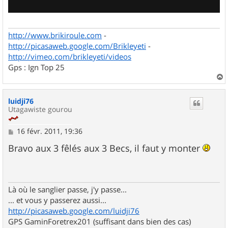
http://www.brikiroule.com
-
http://picasaweb.google.com/Brikleyeti
-
http://vimeo.com/brikleyeti/videos
Gps : Ign Top 25
a
u
luidji76
t
Utagawiste gourou
M
16 févr. 2011, 19:36
e
s
Bravo aux 3 fêlés aux 3 Becs, il faut y monter
s
a
g
e
Là où le sanglier passe, j'y passe...
... et vous y passerez aussi...
http://picasaweb.google.com/luidji76
GPS GaminForetrex201 (suffisant dans bien des cas)