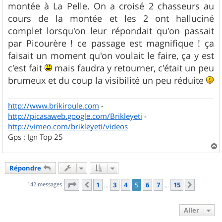
g
montée à La Pelle. On a croisé 2 chasseurs au
e
cours de la montée et les 2 ont halluciné
complet lorsqu'on leur répondait qu'on passait
par Picourère ! ce passage est magnifique ! ça
faisait un moment qu'on voulait le faire, ça y est
c'est fait
mais faudra y retourner, c'était un peu
brumeux et du coup la visibilité un peu réduite
http://www.brikiroule.com
-
http://picasaweb.google.com/Brikleyeti
-
http://vimeo.com/brikleyeti/videos
Gps : Ign Top 25
a
u
Répondre
t
Page
5
sur
15
142 messages
1
3
4
5
6
7
15
Précédent
Suivant
…
…
Aller