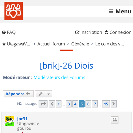
Menu
FAQ
Inscription
Connexion
UtagawaVTT (Randos VTT et VTTAE avec traces GPS)
Accueil forum
Générale
Le coin des vidéastes
[brik]-26 Diois
Modérateur :
Modérateurs des Forums
Répondre
Page
5
sur
15
142 messages
1
3
4
5
6
7
15
Précédent
Suivant
…
…
jpr31
Utagawiste
gourou