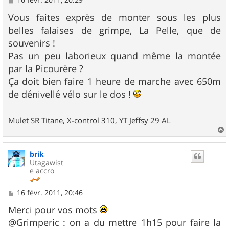
e
s
Vous faites exprès de monter sous les plus
s
belles falaises de grimpe, La Pelle, que de
a
g
souvenirs !
e
Pas un peu laborieux quand même la montée
par la Picourère ?
Ça doit bien faire 1 heure de marche avec 650m
de dénivellé vélo sur le dos !
Mulet SR Titane, X-control 310, YT Jeffsy 29 AL
a
u
brik
t
Utagawist
e accro
M
16 févr. 2011, 20:46
e
s
Merci pour vos mots
s
@Grimperic : on a du mettre 1h15 pour faire la
a