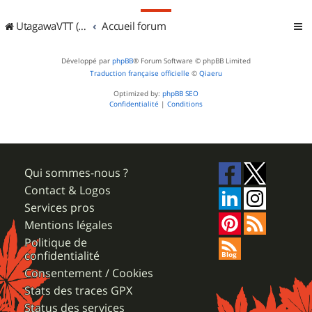
UtagawaVTT (Randos VTT et VTTAE avec traces GPS)
Accueil forum
Développé par
phpBB
® Forum Software © phpBB Limited
Traduction française officielle
©
Qiaeru
Optimized by:
phpBB SEO
Confidentialité
|
Conditions
Qui sommes-nous ?
Contact & Logos
Services pros
Mentions légales
Politique de
confidentialité
Consentement / Cookies
Stats des traces GPX
Status des services