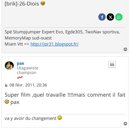
[brik]-26-Diois
Spé Stumpjumper Expert Evo, Egde305, TwoNav sportiva,
MemoryMap sud-ouest
Miam Vtt =>
http://jpr31.blogspot.fr/
a
u
pax
t
Utagawiste
champion
M
08 févr. 2011, 20:36
e
s
Super film ,quel travaille !!!!mais comment il fait
s
pax
a
g
e
va y avoir du changement
a