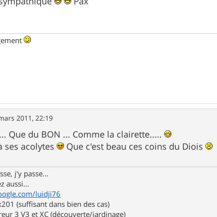
 sympathique
Pax
ngement
mars 2011, 22:19
.. Que du BON ... Comme la clairette.....
 à ses acolytes
Que c'est beau ces coins du Diois
se, j'y passe...
z aussi...
oogle.com/luidji76
01 (suffisant dans bien des cas)
eur 3 V3 et XC (découverte/jardinage)