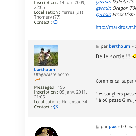
garmin
Dakota 20
Inscription :
14 juin 2009,
22:05
garmin
Oregon 70
Localisation :
Yerres (91)
garmin
Etrex Vist
Thomery (77)
C
Contact :
o
http://markitosvtt.
n
t
a
c
M
par
barthoum
»
t
e
e
s
Belle sortie !!!
r
s
m
a
barthoum
a
g
Utagawiste accro
r
e
k
Commencal super 4
i
Messages :
195
t
Inscription :
05 janv. 2011,
"les sangliers passe
o
21:05
s
"là où passe Glm, j'e
Localisation :
Florensac 34
C
Contact :
o
n
t
a
M
par
pax
»
09 mar
c
e
t
s