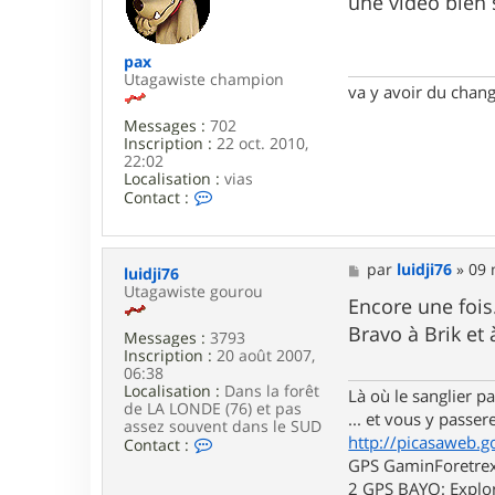
une video bien
e
s
r
a
b
g
pax
a
e
Utagawiste champion
r
va y avoir du cha
t
h
Messages :
702
o
Inscription :
22 oct. 2010,
u
22:02
m
Localisation :
vias
C
Contact :
o
n
t
a
M
par
luidji76
»
09 
luidji76
c
e
Utagawiste gourou
t
s
Encore une fois.
e
s
Bravo à Brik et
r
Messages :
3793
a
p
Inscription :
20 août 2007,
g
a
06:38
e
x
Localisation :
Dans la forêt
Là où le sanglier pas
de LA LONDE (76) et pas
... et vous y passere
assez souvent dans le SUD
http://picasaweb.g
C
Contact :
o
GPS GaminForetrex2
n
2 GPS BAYO: Explor