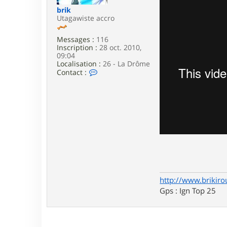
e
brik
Utagawiste accro
Messages :
116
Inscription :
28 oct. 2010,
09:04
Localisation :
26 - La Drôme
C
Contact :
o
n
t
a
c
t
e
r
b
r
i
k
http://www.brikiro
Gps : Ign Top 25