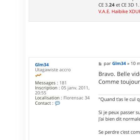
t
CE 3.
24
et CE 3D 1
a
c
V.A.E. Haibike XD
t
e
r
l
u
i
d
j
i
7
M
par
Glm34
»
10 m
Glm34
6
e
Utagawiste accro
s
Bravo. Belle vid
s
Comme toujours
Messages :
181
a
Inscription :
05 janv. 2011,
g
20:55
e
Localisation :
Florensac 34
"Quand t'as le cul q
C
Contact :
o
Si je peux passer 
n
t
J'ai bien dit norm
a
c
Se perdre c'est co
t
e