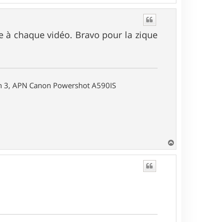
a
u
t
le à chaque vidéo. Bravo pour la zique
on 3, APN Canon Powershot A590IS
H
a
u
t