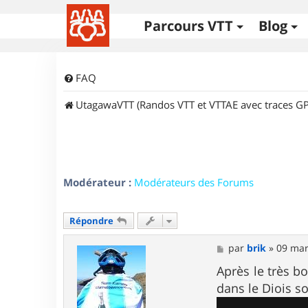
Parcours VTT
Blog
FAQ
UtagawaVTT (Randos VTT et VTTAE avec traces GP
Modérateur :
Modérateurs des Forums
Répondre
M
par
brik
»
09 mar
e
s
Après le très b
s
dans le Diois s
a
g