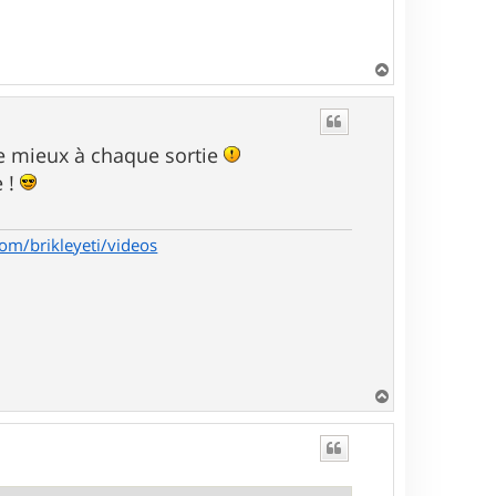
H
a
u
t
re mieux à chaque sortie
e !
com/brikleyeti/videos
H
a
u
t