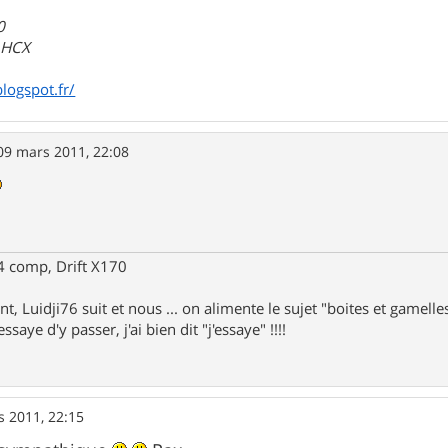
0
a HCX
blogspot.fr/
09 mars 2011, 22:08
 comp, Drift X170
nt, Luidji76 suit et nous ... on alimente le sujet "boites et gamelles"
ssaye d'y passer, j'ai bien dit "j'essaye" !!!!
s 2011, 22:15