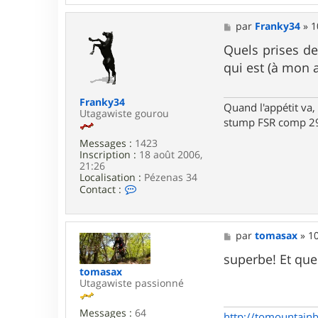
r
G
M
par
Franky34
»
1
l
e
m
s
Quels prises de
3
s
4
qui est (à mon 
a
g
e
Franky34
Quand l'appétit va, 
Utagawiste gourou
stump FSR comp 29
Messages :
1423
Inscription :
18 août 2006,
21:26
Localisation :
Pézenas 34
C
Contact :
o
n
t
a
M
par
tomasax
»
1
c
e
t
s
superbe! Et qu
e
s
tomasax
r
a
Utagawiste passionné
F
g
r
e
Messages :
64
a
http://tomountain