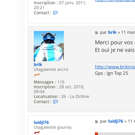
Inscription :
07 janv. 2011,
n
20:21
k
C
y
Contact :
o
3
n
4
t
a
M
par
brik
»
11 mar
c
e
t
s
Merci pour vos 
e
s
Et oui je ne vai
r
a
t
g
o
e
brik
m
http://www.brikiro
Utagawiste accro
a
Gps : Ign Top 25
s
a
Messages :
116
x
Inscription :
28 oct. 2010,
09:04
Localisation :
26 - La Drôme
C
Contact :
o
n
t
a
M
par
luidji76
»
11 
luidji76
c
e
Utagawiste gourou
t
s
e