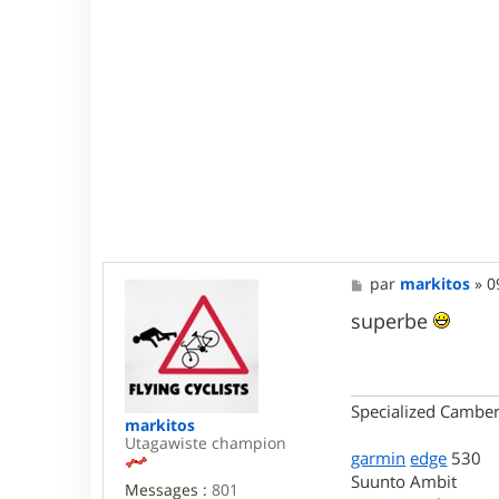
M
par
markitos
»
0
e
s
superbe
s
a
g
e
Specialized Camber
markitos
Utagawiste champion
garmin
edge
530
Suunto Ambit
Messages :
801