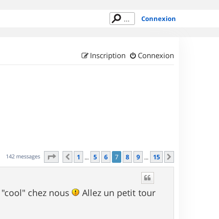
Connexion
Inscription
Connexion
Page
7
sur
15
142 messages
1
5
6
7
8
9
15
Précédent
Suivant
…
…
 "cool" chez nous
Allez un petit tour