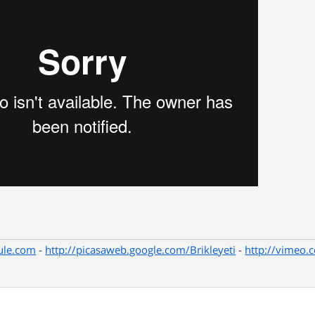
ule.com
-
http://picasaweb.google.com/Brikleyeti
-
http://vimeo.