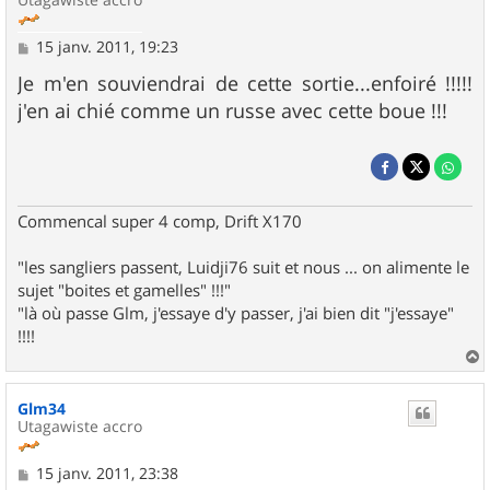
M
15 janv. 2011, 19:23
e
s
Je m'en souviendrai de cette sortie...enfoiré !!!!!
s
j'en ai chié comme un russe avec cette boue !!!
a
g
e
Commencal super 4 comp, Drift X170
"les sangliers passent, Luidji76 suit et nous ... on alimente le
sujet "boites et gamelles" !!!"
"là où passe Glm, j'essaye d'y passer, j'ai bien dit "j'essaye"
!!!!
a
u
Glm34
t
Utagawiste accro
M
15 janv. 2011, 23:38
e