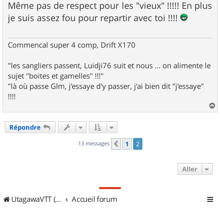
s
Même pas de respect pour les "vieux" !!!!! En plus
s
je suis assez fou pour repartir avec toi !!!!
a
g
e
Commencal super 4 comp, Drift X170
"les sangliers passent, Luidji76 suit et nous ... on alimente le
sujet "boites et gamelles" !!!"
"là où passe Glm, j'essaye d'y passer, j'ai bien dit "j'essaye"
!!!!
a
u
Répondre
t
13 messages
1
2
Précédent
Aller
UtagawaVTT (Randos VTT et VTTAE avec traces GPS)
Accueil forum