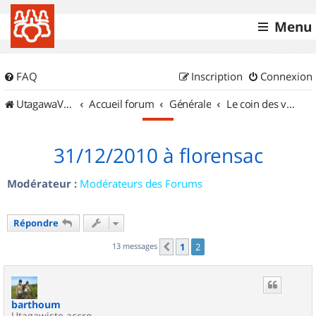
Menu
FAQ
Inscription
Connexion
UtagawaVTT (Randos VTT et VTTAE avec traces GPS)
Accueil forum
Générale
Le coin des vidéastes
31/12/2010 à florensac
Modérateur :
Modérateurs des Forums
Répondre
13 messages
1
2
Précédent
barthoum
Utagawiste accro