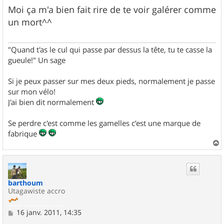
s
Moi ça m'a bien fait rire de te voir galérer comme
s
un mort^^
a
g
e
"Quand t'as le cul qui passe par dessus la tête, tu te casse la
gueule!" Un sage
Si je peux passer sur mes deux pieds, normalement je passe
sur mon vélo!
J'ai bien dit normalement
Se perdre c'est comme les gamelles c’est une marque de
fabrique
a
u
t
barthoum
Utagawiste accro
M
16 janv. 2011, 14:35
e