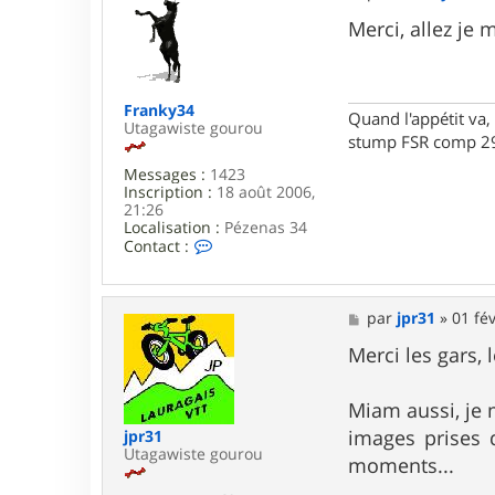
e
s
Merci, allez je 
s
a
g
e
Franky34
Quand l'appétit va, 
Utagawiste gourou
stump FSR comp 29
Messages :
1423
Inscription :
18 août 2006,
21:26
Localisation :
Pézenas 34
C
Contact :
o
n
t
a
M
par
jpr31
»
01 fév
c
e
t
s
Merci les gars,
e
s
r
a
F
g
Miam aussi, je 
r
e
images prises 
jpr31
a
Utagawiste gourou
n
moments...
k
y