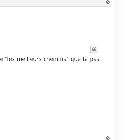
H
a
u
t
e "les meilleurs chemins" que ta pas
H