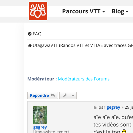
Parcours VTT
Blog
FAQ
UtagawaVTT (Randos VTT et VTTAE avec traces GP
Modérateur :
Modérateurs des Forums
Répondre
M
par
gegrey
»
29 j
e
s
aïe aïe aïe, qu'
s
tes vidéos sont
a
gegrey
g
c'est le top
Utagawiste expert