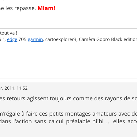
me les repasse.
Miam!
tout va !
 ",
edge
705
garmin
, cartoexplorer3, Camèra Gopro Black editi
r. 2011, 11:52
 les retours agissent toujours comme des rayons de so
m'régale à faire ces petits montages amateurs avec de 
dans l'action sans calcul préalable hi!hi ... elles