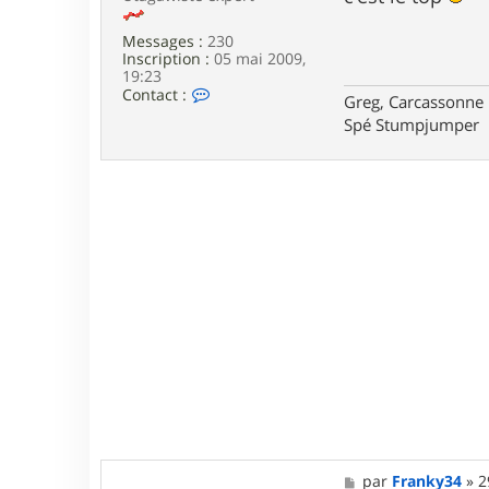
e
Messages :
230
Inscription :
05 mai 2009,
19:23
C
Contact :
Greg, Carcassonne
o
Spé Stumpjumper
n
t
a
c
t
e
r
g
e
g
r
e
y
M
par
Franky34
»
2