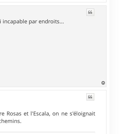
a
u
t
ai incapable par endroits...
H
a
u
t
e Rosas et l'Escala, on ne s'éloignait
 chemins.