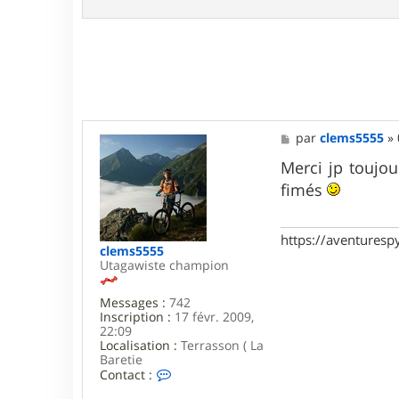
n
t
a
c
t
e
r
j
p
M
par
clems5555
»
r
e
3
s
Merci jp toujo
1
s
fimés
a
g
e
https://aventures
clems5555
Utagawiste champion
Messages :
742
Inscription :
17 févr. 2009,
22:09
Localisation :
Terrasson ( La
Baretie
C
Contact :
o