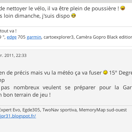
de nettoyer le vélo, il va être plein de poussière !
as loin dimanche, j'suis dispo
tout va !
 ",
edge
705
garmin
, cartoexplorer3, Camèra Gopro Black editi
r. 2011, 22:33
rien de précis mais vu la météo ça va fuser
15° Degr
mp
pas nombreux veulent se préparer pour la Garout
 bon terrain de jeu !
xpert Evo, Egde305, TwoNav sportiva, MemoryMap sud-ouest
/jpr31.blogspot.fr/