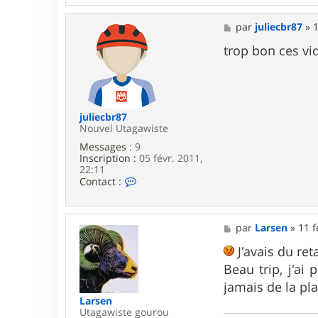
n
t
a
M
par
juliecbr87
»
1
c
e
t
s
trop bon ces vidé
e
s
r
a
c
g
l
e
e
m
juliecbr87
s
Nouvel Utagawiste
5
Messages :
9
5
Inscription :
05 févr. 2011,
5
22:11
5
C
Contact :
o
n
t
a
M
par
Larsen
»
11 f
c
e
t
s
J'avais du re
e
s
Beau trip, j'ai
r
a
j
g
jamais de la pl
u
e
Larsen
l
Utagawiste gourou
i