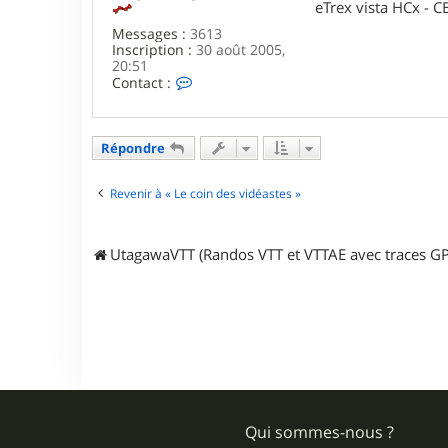
eTrex vista HCx -
e
c
Messages :
3613
b
Inscription :
30 août 2005,
r
20:51
8
C
Contact :
7
o
n
t
a
Répondre
c
t
e
Revenir à « Le coin des vidéastes »
r
L
a
UtagawaVTT (Randos VTT et VTTAE avec traces GP
r
s
e
n
Qui sommes-nous ?