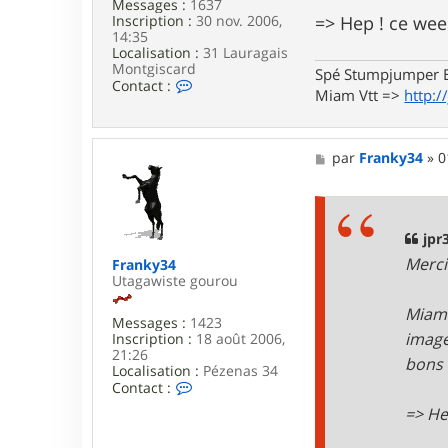
Messages :
1637
3
Inscription :
30 nov. 2006,
=> Hep ! ce wee
4
14:35
Localisation :
31 Lauragais
Montgiscard
Spé Stumpjumper E
C
Contact :
Miam Vtt =>
http:/
o
n
t
a
M
par
Franky34
»
0
c
e
t
s
e
s
r
a
j
g
jpr3
p
e
r
Merci
Franky34
3
Utagawiste gourou
1
Miam 
Messages :
1423
image
Inscription :
18 août 2006,
21:26
bons 
Localisation :
Pézenas 34
C
Contact :
o
=> He
n
t