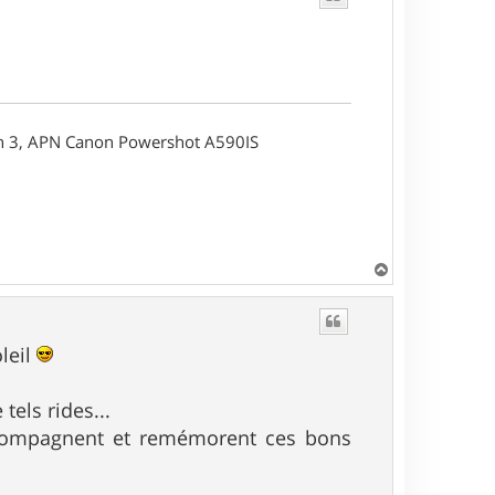
on 3, APN Canon Powershot A590IS
H
a
u
t
leil
tels rides...
 accompagnent et remémorent ces bons