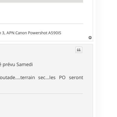
on 3, APN Canon Powershot A590IS
H
a
u
t
é prévu Samedi
ade....terrain sec...les PO seront