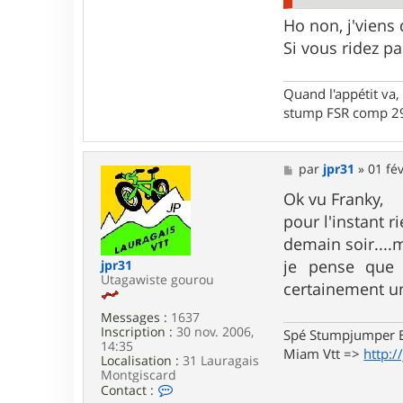
a
c
Ho non, j'viens 
t
e
Si vous ridez p
r
F
r
Quand l'appétit va, 
a
stump FSR comp 29
n
k
y
3
M
par
jpr31
»
01 fév
4
e
s
Ok vu Franky,
s
pour l'instant 
a
g
demain soir....
e
je pense que 
jpr31
Utagawiste gourou
certainement un
Messages :
1637
Inscription :
30 nov. 2006,
Spé Stumpjumper E
14:35
Miam Vtt =>
http:/
Localisation :
31 Lauragais
Montgiscard
C
Contact :
o