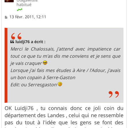
habitué
M
13 févr. 2011, 12:11
e
s
s
a
g
luidji76 a écrit :
e
Merci le Chalossais, j'attend avec impatience car
tout ce que tu m'as dis me conviens et je sens que
je vais craquer
Lorsque j'ai fais mes études à Aire / l'Adour, j'avais
un bon copain à Serre-Gaston
Edit: ou Serresgaston
OK Luidji76 , tu connais donc ce joli coin du
département des Landes , celui qui ne ressemble
pas du tout à l'idée que les gens se font des