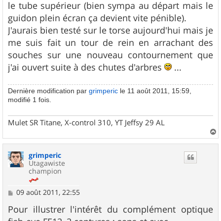
le tube supérieur (bien sympa au départ mais le
guidon plein écran ça devient vite pénible).
J'aurais bien testé sur le torse aujourd'hui mais je
me suis fait un tour de rein en arrachant des
souches sur une nouveau contournement que
j'ai ouvert suite à des chutes d'arbres
...
Dernière modification par
grimperic
le 11 août 2011, 15:59,
modifié 1 fois.
Mulet SR Titane, X-control 310, YT Jeffsy 29 AL
a
u
grimperic
t
Utagawiste
champion
M
09 août 2011, 22:55
e
s
Pour illustrer l'intérêt du complément optique
s