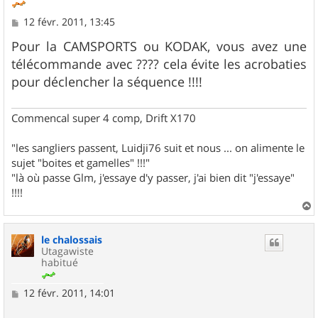
M
12 févr. 2011, 13:45
e
s
Pour la CAMSPORTS ou KODAK, vous avez une
s
télécommande avec ???? cela évite les acrobaties
a
g
pour déclencher la séquence !!!!
e
Commencal super 4 comp, Drift X170
"les sangliers passent, Luidji76 suit et nous ... on alimente le
sujet "boites et gamelles" !!!"
"là où passe Glm, j'essaye d'y passer, j'ai bien dit "j'essaye"
!!!!
a
u
le chalossais
t
Utagawiste
habitué
M
12 févr. 2011, 14:01
e
s