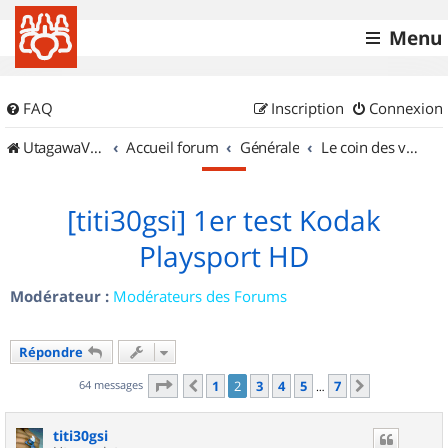
Menu
FAQ
Inscription
Connexion
UtagawaVTT (Randos VTT et VTTAE avec traces GPS)
Accueil forum
Générale
Le coin des vidéastes
[titi30gsi] 1er test Kodak
Playsport HD
Modérateur :
Modérateurs des Forums
Répondre
Page
2
sur
7
64 messages
1
2
3
4
5
7
Précédent
Suivant
…
titi30gsi