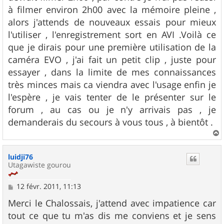
à filmer environ 2h00 avec la mémoire pleine ,
alors j'attends de nouveaux essais pour mieux
l'utiliser , l'enregistrement sort en AVI .Voilà ce
que je dirais pour une première utilisation de la
caméra EVO , j'ai fait un petit clip , juste pour
essayer , dans la limite de mes connaissances
très minces mais ca viendra avec l'usage enfin je
l'espère , je vais tenter de le présenter sur le
forum , au cas ou je n'y arrivais pas , je
demanderais du secours à vous tous , à bientôt .
a
u
luidji76
t
Utagawiste gourou
M
12 févr. 2011, 11:13
e
s
Merci le Chalossais, j'attend avec impatience car
s
tout ce que tu m'as dis me conviens et je sens
a