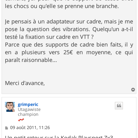
les chocs ou qu'elle se prenne une branche.
Je pensais à un adaptateur sur cadre, mais je me
pose la question des vibrations. Quelqu'un a-t-il
testé la fixation sur cadre en VTT ?
Parce que des supports de cadre bien faits, il y
en a plusieurs vers 25€ en moyenne, ce qui
paraît raisonnable...
Merci d'avance,
a
u
grimperic
t
Utagawiste
champion
M
09 août 2011, 11:26
e
s
Un petit retour sur la Kodak Playsport Zx3