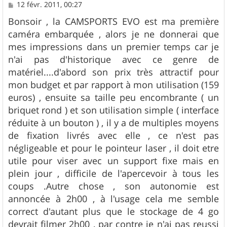
M
12 févr. 2011, 00:27
e
s
Bonsoir , la CAMSPORTS EVO est ma première
s
caméra embarquée , alors je ne donnerai que
a
g
mes impressions dans un premier temps car je
e
n'ai pas d'historique avec ce genre de
matériel....d'abord son prix très attractif pour
mon budget et par rapport à mon utilisation (159
euros) , ensuite sa taille peu encombrante ( un
briquet rond ) et son utilisation simple ( interface
réduite à un bouton ) , il y a de multiples moyens
de fixation livrés avec elle , ce n'est pas
négligeable et pour le pointeur laser , il doit etre
utile pour viser avec un support fixe mais en
plein jour , difficile de l'apercevoir à tous les
coups .Autre chose , son autonomie est
annoncée à 2h00 , à l'usage cela me semble
correct d'autant plus que le stockage de 4 go
devrait filmer 2h00 , par contre je n'ai pas reussi