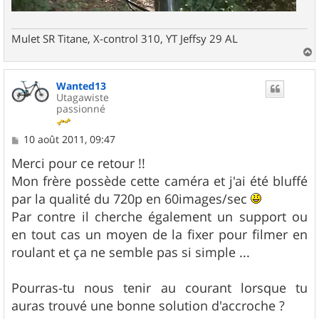
Mulet SR Titane, X-control 310, YT Jeffsy 29 AL
a
u
Wanted13
t
Utagawiste
passionné
M
10 août 2011, 09:47
e
s
Merci pour ce retour !!
s
Mon frère possède cette caméra et j'ai été bluffé
a
g
par la qualité du 720p en 60images/sec
e
Par contre il cherche également un support ou
en tout cas un moyen de la fixer pour filmer en
roulant et ça ne semble pas si simple ...
Pourras-tu nous tenir au courant lorsque tu
auras trouvé une bonne solution d'accroche ?