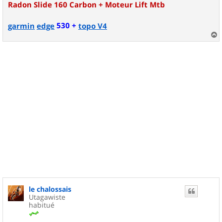
Radon Slide 160 Carbon + Moteur Lift Mtb
530 +
garmin
edge
topo V4
a
u
t
le chalossais
Utagawiste
habitué