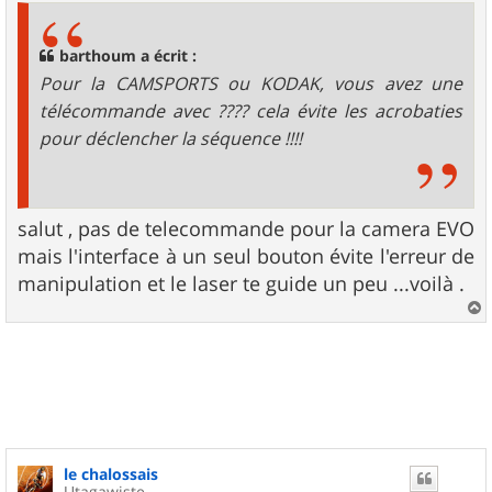
s
a
g
barthoum a écrit :
e
Pour la CAMSPORTS ou KODAK, vous avez une
télécommande avec ???? cela évite les acrobaties
pour déclencher la séquence !!!!
salut , pas de telecommande pour la camera EVO
mais l'interface à un seul bouton évite l'erreur de
manipulation et le laser te guide un peu ...voilà .
a
u
t
le chalossais
Utagawiste