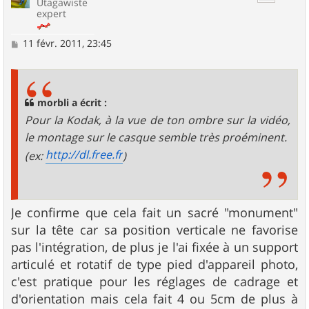
Utagawiste
expert
M
11 févr. 2011, 23:45
e
s
s
a
g
morbli a écrit :
e
Pour la Kodak, à la vue de ton ombre sur la vidéo,
le montage sur le casque semble très proéminent.
http://dl.free.fr
(ex:
)
Je confirme que cela fait un sacré "monument"
sur la tête car sa position verticale ne favorise
pas l'intégration, de plus je l'ai fixée à un support
articulé et rotatif de type pied d'appareil photo,
c'est pratique pour les réglages de cadrage et
d'orientation mais cela fait 4 ou 5cm de plus à