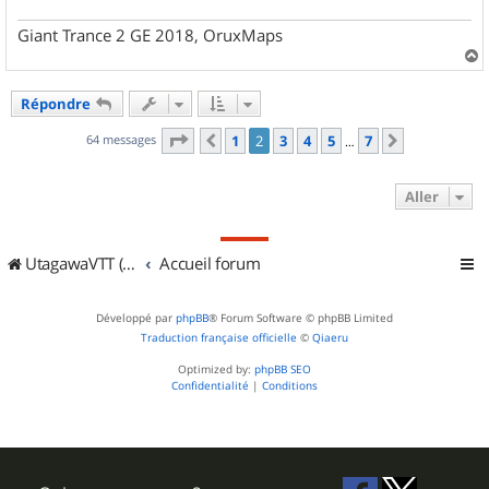
Giant Trance 2 GE 2018, OruxMaps
a
u
Répondre
t
Page
2
sur
7
64 messages
1
2
3
4
5
7
Précédent
Suivant
…
Aller
UtagawaVTT (Randos VTT et VTTAE avec traces GPS)
Accueil forum
Développé par
phpBB
® Forum Software © phpBB Limited
Traduction française officielle
©
Qiaeru
Optimized by:
phpBB SEO
Confidentialité
|
Conditions