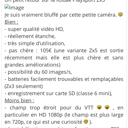
s
a
g
Je suis vraiment bluffé par cette petite caméra.
e
Bien :
- super qualité vidéo HD,
- réellement étanche,
- très simple d'utilisation,
- pas chère : 105€ (une variante Zx5 est sortie
récemment mais elle est plus chère et sans
grandes améliorations)
- possibilité du 60 images/s,
- batteries facilement trouvables et remplaçables
(Zx3 seulement)
- enregistrement sur carte SD (classe 6 mini),
Moins bien :
- champ trop étroit pour du VTT
, en
particulier en HD 1080p (le champ est plus large
en 720p, ce qui est une curiosité
).