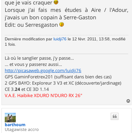
g
que je vais craquer
e
Lorsque j'ai fais mes études à Aire / l'Adour,
j'avais un bon copain à Serre-Gaston
Edit: ou Serresgaston
Dernière modification par
luidji76
le 12 févr. 2011, 13:58, modifié
1 fois.
Là où le sanglier passe, j'y passe...
... et vous y passerez aussi...
http://picasaweb.google.com/luidji76
GPS GaminForetrex201 (suffisant dans bien des cas)
2 GPS BAYO: Exploreur 3 V3 et XC (découverte/jardinage)
CE 3.
24
et CE 3D 1.14
V.A.E. Haibike XDURO N'DURO RX 26"
a
u
t
barthoum
Utagawiste accro