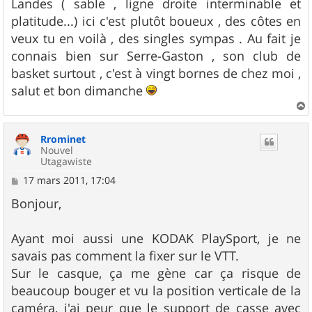
Landes ( sable , ligne droite interminable et
platitude...) ici c'est plutôt boueux , des côtes en
veux tu en voilà , des singles sympas . Au fait je
connais bien sur Serre-Gaston , son club de
basket surtout , c'est à vingt bornes de chez moi ,
salut et bon dimanche
a
u
Rrominet
t
Nouvel
Utagawiste
M
17 mars 2011, 17:04
e
s
Bonjour,
s
a
g
Ayant moi aussi une KODAK PlaySport, je ne
e
savais pas comment la fixer sur le VTT.
Sur le casque, ça me gène car ça risque de
beaucoup bouger et vu la position verticale de la
caméra, j'ai peur que le support de casse avec