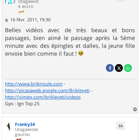
Utagawist
e accro
M
16 févr. 2011, 19:30
e
s
Belles vidéos avec de très beaux et bons
s
passages, bien aimé le passage après la 5ème
a
g
minute avec des épingles et dalles, la jeune fille
e
envoie bien comme il faut !
http://www.brikiroule.com
-
http://picasaweb.google.com/Brikleyeti
-
http://vimeo.com/brikleyeti/videos
Gps : Ign Top 25
a
u
Franky34
t
Utagawiste
gourou