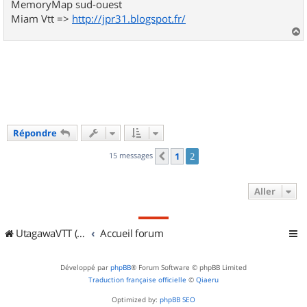
MemoryMap sud-ouest
Miam Vtt =>
http://jpr31.blogspot.fr/
a
u
t
Répondre
15 messages
1
2
Précédent
Aller
UtagawaVTT (Randos VTT et VTTAE avec traces GPS)
Accueil forum
Développé par
phpBB
® Forum Software © phpBB Limited
Traduction française officielle
©
Qiaeru
Optimized by:
phpBB SEO