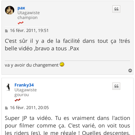
u
pax
t
Utagawiste
champion
M
16 févr. 2011, 19:51
e
s
C'est sûr il y a de la facilité dans tout ça !trés
s
belle vidéo ,bravo a tous .Pax
a
g
e
va y avoir du changement
a
u
Franky34
t
Utagawiste
gourou
M
16 févr. 2011, 20:05
e
s
Super JP ta vidéo. Tu es vraiment dans l'action
s
pour filmer comme ça. C'est varié, on voit tous
a
g
les riders (es). Je me régale ! Quelles descentes,