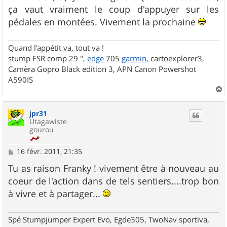
e
ça vaut vraiment le coup d'appuyer sur les
pédales en montées. Vivement la prochaine
Quand l'appétit va, tout va !
stump FSR comp 29 ",
edge
705
garmin
, cartoexplorer3,
Camèra Gopro Black edition 3, APN Canon Powershot
A590IS
a
u
jpr31
t
Utagawiste
gourou
M
16 févr. 2011, 21:35
e
s
Tu as raison Franky ! vivement être à nouveau au
s
coeur de l'action dans de tels sentiers....trop bon
a
g
à vivre et à partager...
e
Spé Stumpjumper Expert Evo, Egde305, TwoNav sportiva,