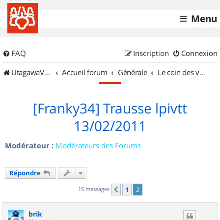
Menu
FAQ
Inscription
Connexion
UtagawaVTT (Randos VTT et VTTAE avec traces GPS)
Accueil forum
Générale
Le coin des vidéastes
[Franky34] Trausse lpivtt
13/02/2011
Modérateur :
Modérateurs des Forums
Répondre
15 messages
1
2
Précédent
brik