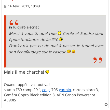
M
16 févr. 2011, 19:49
e
s
s
a
g
luidji76 a écrit :
e
Merci à vous 2, quel ride
Cécile et Sandra sont
époustouflantes de facilité
Franky n'a pas eu de mal à passer le tunnel avec
son échafaudage sur le casque
Mais il me cherche!
Quand l'appétit va, tout va !
stump FSR comp 29 ",
edge
705
garmin
, cartoexplorer3,
Camèra Gopro Black edition 3, APN Canon Powershot
A590IS
a