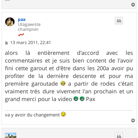
a
u
pax
t
Utagawiste
champion
M
13 mars 2011, 22:41
e
s
alors là entièrement d'accord avec les
s
commentaires et je suis bien content de l'avoir
a
g
fini cette garout et d'être dans les 200a avoir pu
e
profiter de la dernière descente et pour ma
première garoutade
a partir de rodes c'était
vraiment trés dure vivement l'an prochain et un
grand merci pour la video
Pax
va y avoir du changement
a
u
t