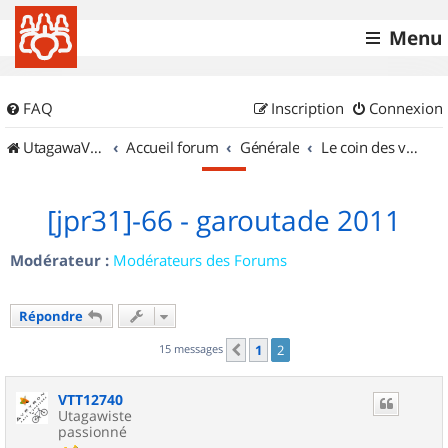
Menu
FAQ
Inscription
Connexion
UtagawaVTT (Randos VTT et VTTAE avec traces GPS)
Accueil forum
Générale
Le coin des vidéastes
[jpr31]-66 - garoutade 2011
Modérateur :
Modérateurs des Forums
Répondre
15 messages
1
2
Précédent
VTT12740
Utagawiste
passionné