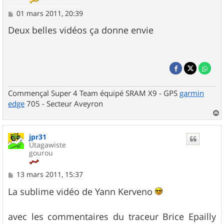
M
01 mars 2011, 20:39
e
s
Deux belles vidéos ça donne envie
s
a
g
e
Commençal Super 4 Team équipé SRAM X9 - GPS
garmin
edge
705 - Secteur Aveyron
a
u
jpr31
t
Utagawiste
gourou
M
13 mars 2011, 15:37
e
s
La sublime vidéo de Yann Kerveno
s
a
g
avec les commentaires du traceur Brice Epailly
e