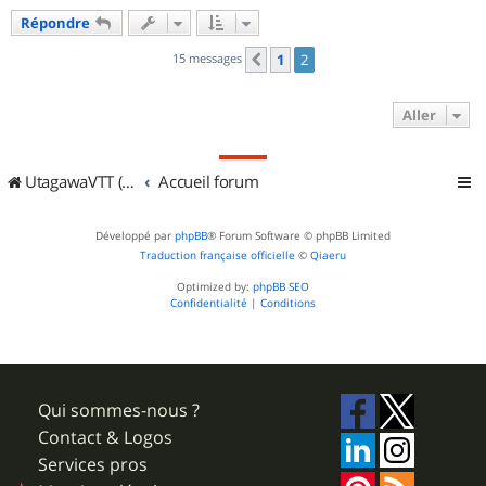
Répondre
15 messages
1
2
Précédent
Aller
UtagawaVTT (Randos VTT et VTTAE avec traces GPS)
Accueil forum
Développé par
phpBB
® Forum Software © phpBB Limited
Traduction française officielle
©
Qiaeru
Optimized by:
phpBB SEO
Confidentialité
|
Conditions
Qui sommes-nous ?
Contact & Logos
Services pros