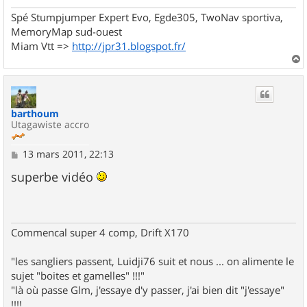
Spé Stumpjumper Expert Evo, Egde305, TwoNav sportiva,
MemoryMap sud-ouest
Miam Vtt =>
http://jpr31.blogspot.fr/
a
u
t
barthoum
Utagawiste accro
M
13 mars 2011, 22:13
e
s
superbe vidéo
s
a
g
e
Commencal super 4 comp, Drift X170
"les sangliers passent, Luidji76 suit et nous ... on alimente le
sujet "boites et gamelles" !!!"
"là où passe Glm, j'essaye d'y passer, j'ai bien dit "j'essaye"
!!!!