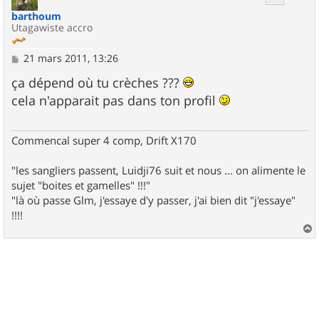
barthoum
Utagawiste accro
M
21 mars 2011, 13:26
e
s
ça dépend où tu crèches ???
s
cela n'apparait pas dans ton profil
a
g
e
Commencal super 4 comp, Drift X170
"les sangliers passent, Luidji76 suit et nous ... on alimente le
sujet "boites et gamelles" !!!"
"là où passe Glm, j'essaye d'y passer, j'ai bien dit "j'essaye"
!!!!
a
u
t