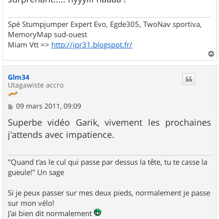
Spé Stumpjumper Expert Evo, Egde305, TwoNav sportiva,
MemoryMap sud-ouest
Miam Vtt =>
http://jpr31.blogspot.fr/
a
u
Glm34
t
Utagawiste accro
M
09 mars 2011, 09:09
e
s
Superbe vidéo Garik, vivement les prochaines
s
j'attends avec impatience.
a
g
e
"Quand t'as le cul qui passe par dessus la tête, tu te casse la
gueule!" Un sage
Si je peux passer sur mes deux pieds, normalement je passe
sur mon vélo!
J'ai bien dit normalement