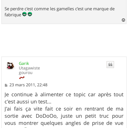
Se perdre c'est comme les gamelles c’est une marque de
fabrique
a
u
t
Garik
Utagawiste
gourou
M
23 mars 2011, 22:48
e
s
Je continue à alimenter ce topic car après tout
s
c'est aussi un test...
a
g
J'ai fais ça vite fait ce soir en rentrant de ma
e
sortie avec DoDoOo, juste un petit truc pour
vous montrer quelques angles de prise de vue