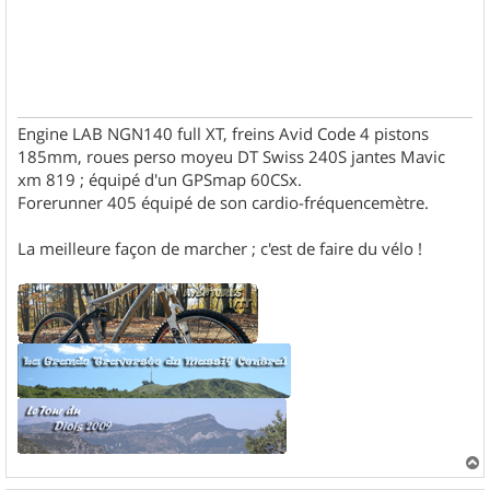
Engine LAB NGN140 full XT, freins Avid Code 4 pistons
185mm, roues perso moyeu DT Swiss 240S jantes Mavic
xm 819 ; équipé d'un GPSmap 60CSx.
Forerunner 405 équipé de son cardio-fréquencemètre.
La meilleure façon de marcher ; c'est de faire du vélo !
a