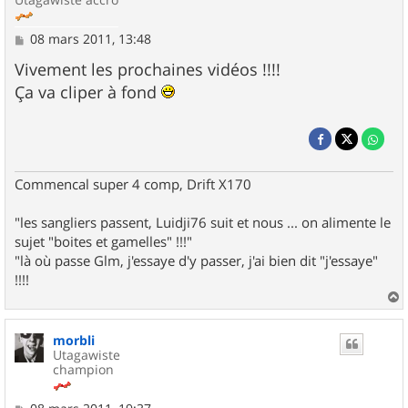
M
08 mars 2011, 13:48
e
s
Vivement les prochaines vidéos !!!!
s
Ça va cliper à fond
a
g
e
Commencal super 4 comp, Drift X170
"les sangliers passent, Luidji76 suit et nous ... on alimente le
sujet "boites et gamelles" !!!"
"là où passe Glm, j'essaye d'y passer, j'ai bien dit "j'essaye"
!!!!
a
u
morbli
t
Utagawiste
champion
M