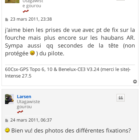
Utagawist
e gourou
M
23 mars 2011, 23:38
e
s
j'aime bien les prises de vue avec pt de fix sur la
s
fourche mais plus encore sur les haubans AR.
a
g
Sympa aussi qq secondes de la tête (non
e
protégée
) du pilote.
60Csx-GPS Topo 6, 10 & Benelux-CE3 V3.24 (merci le site)-
Intense 27.5
a
u
Larsen
t
Utagawiste
gourou
M
24 mars 2011, 06:37
e
s
Bien vu! des photos des différentes fixations?
s
a