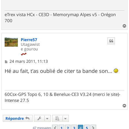
g
e
eTrex vista HCx - CE3D - Memorymap Alpes v5 - Orégon
700
a
u
Pierre57
t
Utagawist
e gourou
M
24 mars 2011, 11:13
e
s
Hé au fait, t'as oublié de citer ta bande son...
s
a
g
e
60Csx-GPS Topo 6, 10 & Benelux-CE3 V3.24 (merci le site)-
Intense 27.5
a
u
Répondre
t
47 messages
1
2
3
4
5
Précédent
Suivant