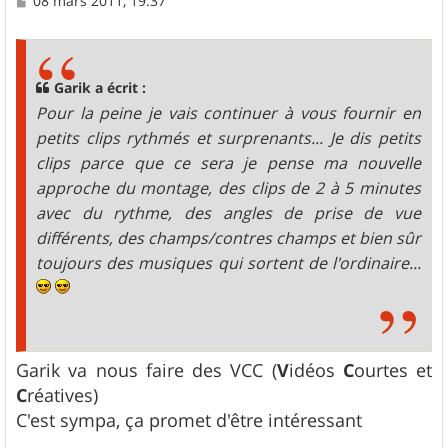
08 mars 2011, 19:37
e
s
s
a
g
Garik a écrit :
e
Pour la peine je vais continuer à vous fournir en
petits clips rythmés et surprenants... Je dis petits
clips parce que ce sera je pense ma nouvelle
approche du montage, des clips de 2 à 5 minutes
avec du rythme, des angles de prise de vue
différents, des champs/contres champs et bien sûr
toujours des musiques qui sortent de l'ordinaire...
Garik va nous faire des VCC (
V
idéos
C
ourtes et
C
réatives)
C'est sympa, ça promet d'être intéressant