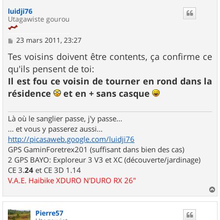
u
luidji76
t
Utagawiste gourou
M
23 mars 2011, 23:27
e
s
Tes voisins doivent être contents, ça confirme ce
s
qu'ils pensent de toi:
a
g
Il est fou ce voisin de tourner en rond dans la
e
résidence
et en + sans casque
Là où le sanglier passe, j'y passe...
... et vous y passerez aussi...
http://picasaweb.google.com/luidji76
GPS GaminForetrex201 (suffisant dans bien des cas)
2 GPS BAYO: Exploreur 3 V3 et XC (découverte/jardinage)
CE 3.
24
et CE 3D 1.14
V.A.E. Haibike XDURO N'DURO RX 26"
a
u
Pierre57
t