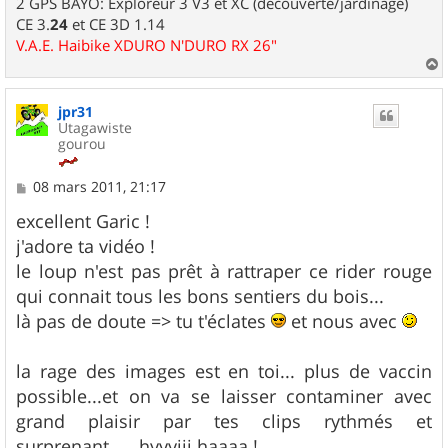
2 GPS BAYO: Exploreur 3 V3 et XC (découverte/jardinage)
CE 3.
24
et CE 3D 1.14
V.A.E. Haibike XDURO N'DURO RX 26"
a
u
jpr31
t
Utagawiste
gourou
M
08 mars 2011, 21:17
e
s
excellent Garic !
s
j'adore ta vidéo !
a
g
le loup n'est pas prêt à rattraper ce rider rouge
e
qui connait tous les bons sentiers du bois...
là pas de doute => tu t'éclates
et nous avec
la rage des images est en toi... plus de vaccin
possible...et on va se laisser contaminer avec
grand plaisir par tes clips rythmés et
surprenant..... hyyyiii haaaa !