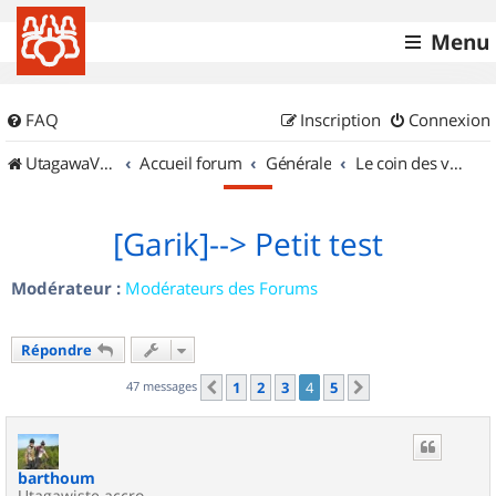
Menu
FAQ
Inscription
Connexion
UtagawaVTT (Randos VTT et VTTAE avec traces GPS)
Accueil forum
Générale
Le coin des vidéastes
[Garik]--> Petit test
Modérateur :
Modérateurs des Forums
Répondre
47 messages
1
2
3
4
5
Précédent
Suivant
barthoum
Utagawiste accro