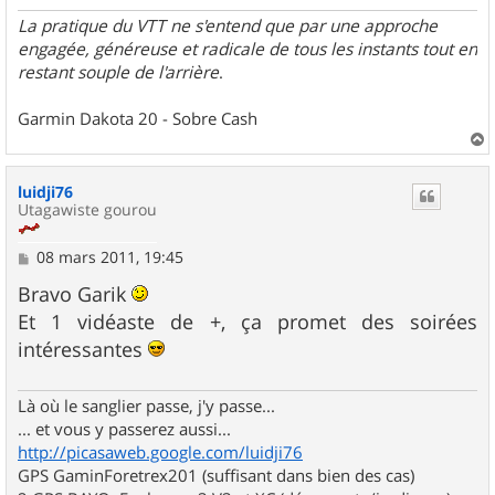
La pratique du VTT ne s'entend que par une approche
engagée, généreuse et radicale de tous les instants tout en
restant souple de l'arrière
.
Garmin Dakota 20 - Sobre Cash
a
u
luidji76
t
Utagawiste gourou
M
08 mars 2011, 19:45
e
s
Bravo Garik
s
Et 1 vidéaste de +, ça promet des soirées
a
g
intéressantes
e
Là où le sanglier passe, j'y passe...
... et vous y passerez aussi...
http://picasaweb.google.com/luidji76
GPS GaminForetrex201 (suffisant dans bien des cas)