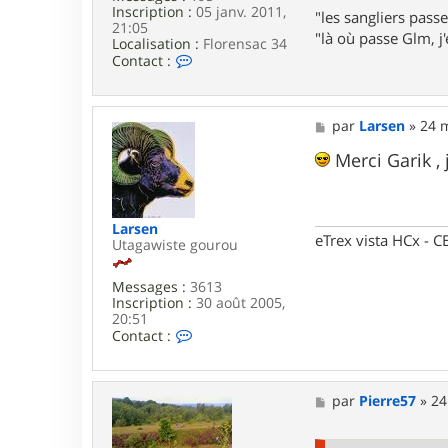
Inscription :
05 janv. 2011,
"les sangliers passe
21:05
"là où passe Glm, j'e
Localisation :
Florensac 34
C
Contact :
o
n
t
a
M
par
Larsen
»
24 
c
e
t
s
Merci Garik , 
e
s
r
a
b
g
a
e
Larsen
r
eTrex vista HCx -
Utagawiste gourou
t
h
o
Messages :
3613
u
Inscription :
30 août 2005,
m
20:51
C
Contact :
o
n
t
a
M
par
Pierre57
»
24
c
e
t
s
e
s