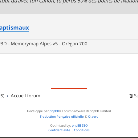
urtout qu'avec ton Canon, tu perds 50% des points de fixations
baptismaux
 CE3D - Memorymap Alpes v5 - Orégon 700
S)
Accueil forum
S
Développé par
phpBB
® Forum Software © phpBB Limited
Traduction française officielle
©
Qiaeru
Optimized by:
phpBB SEO
Confidentialité
|
Conditions