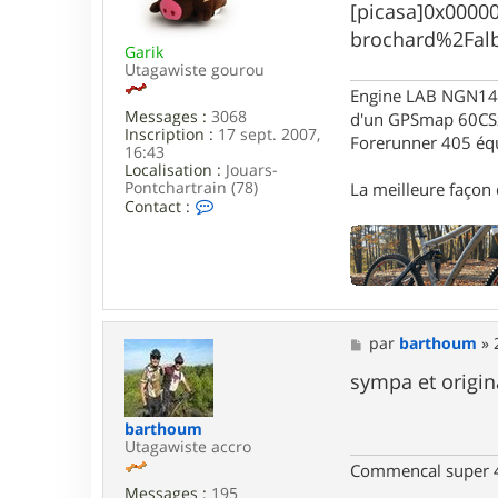
[picasa]0x000
a
g
brochard%2Fal
Garik
e
Utagawiste gourou
Engine LAB NGN140 
Messages :
3068
d'un GPSmap 60CS
Inscription :
17 sept. 2007,
Forerunner 405 éq
16:43
Localisation :
Jouars-
Pontchartrain (78)
La meilleure façon d
C
Contact :
o
n
t
a
c
t
e
M
par
barthoum
»
r
e
G
s
sympa et origin
a
s
r
a
i
barthoum
g
k
Utagawiste accro
e
Commencal super 4
Messages :
195