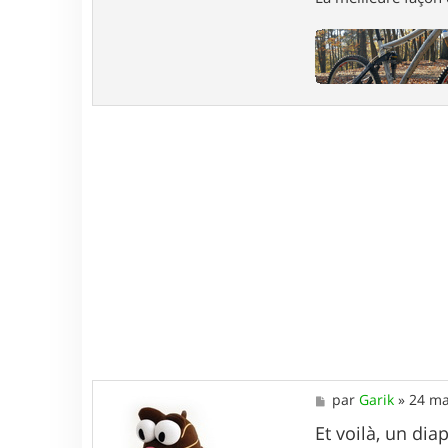
M
par
Garik
»
24 ma
e
s
Et voilà, un di
s