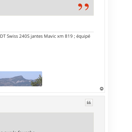
DT Swiss 240S jantes Mavic xm 819 ; équipé
H
a
u
t