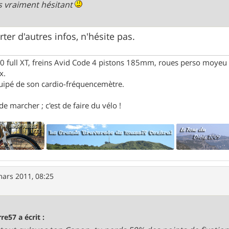
is vraiment hésitant
rter d'autres infos, n'hésite pas.
full XT, freins Avid Code 4 pistons 185mm, roues perso moyeu 
x.
uipé de son cardio-fréquencemètre.
e marcher ; c'est de faire du vélo !
mars 2011, 08:25
rre57 a écrit :