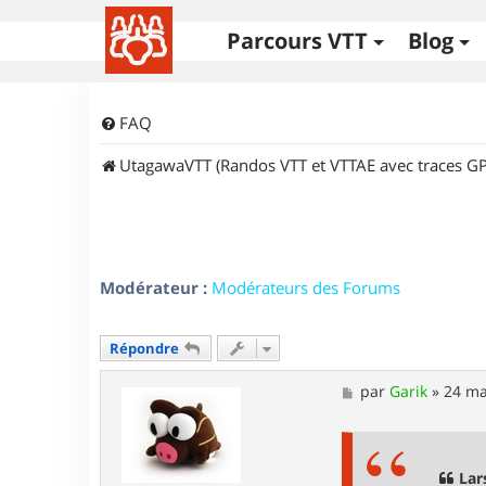
Parcours VTT
Blog
FAQ
UtagawaVTT (Randos VTT et VTTAE avec traces GP
Modérateur :
Modérateurs des Forums
Répondre
M
par
Garik
»
24 ma
e
s
s
a
g
Lar