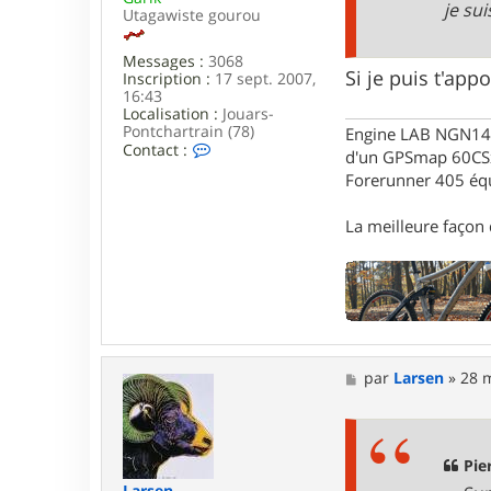
je su
Utagawiste gourou
Messages :
3068
Si je puis t'appo
Inscription :
17 sept. 2007,
16:43
Localisation :
Jouars-
Pontchartrain (78)
Engine LAB NGN140 
C
Contact :
d'un GPSmap 60CS
o
Forerunner 405 éq
n
t
a
La meilleure façon d
c
t
e
r
G
a
r
i
k
M
par
Larsen
»
28 
e
s
s
a
g
Pie
e
Larsen