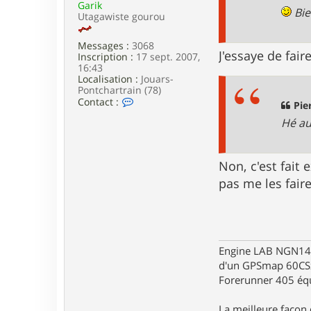
Garik
e
Bie
Utagawiste gourou
Messages :
3068
J'essaye de fair
Inscription :
17 sept. 2007,
16:43
Localisation :
Jouars-
Pontchartrain (78)
C
Contact :
Pie
o
Hé au 
n
t
a
c
Non, c'est fait
t
e
pas me les faire
r
G
a
r
i
k
Engine LAB NGN140 
d'un GPSmap 60CS
Forerunner 405 éq
La meilleure façon d