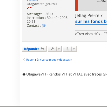
....S
Utagawiste gourou
Messages :
3613
Jetlag Pierre ?
Inscription :
30 août 2005,
sur les fonds 
20:51
C
Contact :
o
n
eTrex vista HCx -
t
a
c
t
Répondre
e
r
L
Revenir à « Le coin des vidéastes »
a
r
s
UtagawaVTT (Randos VTT et VTTAE avec traces GP
e
n