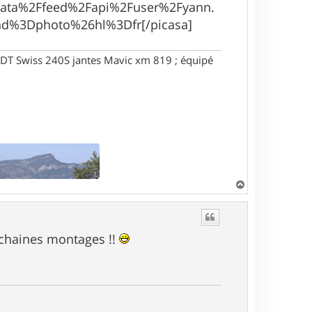
data%2Ffeed%2Fapi%2Fuser%2Fyann.
d%3Dphoto%26hl%3Dfr[/picasa]
DT Swiss 240S jantes Mavic xm 819 ; équipé
H
a
u
t
ochaines montages !!