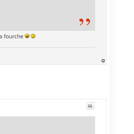
la fourche
H
a
u
t