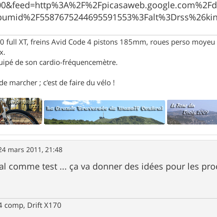
000&feed=http%3A%2F%2Fpicasaweb.google.com%2F
bumid%2F5587675244695591553%3Falt%3Drss%26kin
full XT, freins Avid Code 4 pistons 185mm, roues perso moyeu 
x.
uipé de son cardio-fréquencemètre.
e marcher ; c'est de faire du vélo !
24 mars 2011, 21:48
al comme test ... ça va donner des idées pour les pr
 comp, Drift X170