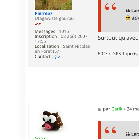
r
a
L
g
Lar
Pierre57
a
e
Mer
Utagawiste gourou
r
s
e
Messages :
1016
n
Inscription :
08 août 2007,
Surtout qu'avec
17:55
Localisation :
Saint Nicolas
en Foret (57)
60Csx-GPS Topo 6, 
C
Contact :
o
n
t
a
c
t
e
r
P
i
M
par
Garik
»
24 ma
e
e
r
s
r
s
e
a
5
g
Lar
7
Garik
e