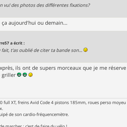
n vu! des photos des différentes fixations?
e ça aujourd'hui ou demain...
rre57 a écrit :
fait, t'as oublié de citer ta bande son...
 exprès, ils ont de supers morceaux que je me réserve
 griller
full XT, freins Avid Code 4 pistons 185mm, roues perso moyeu 
x.
uipé de son cardio-fréquencemètre.
e marcher ; c'est de faire du vélo !