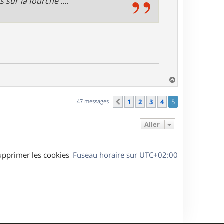
 sur la fourche ....
H
a
u
47 messages
1
2
3
4
5
Précédent
t
Aller
upprimer les cookies
Fuseau horaire sur
UTC+02:00