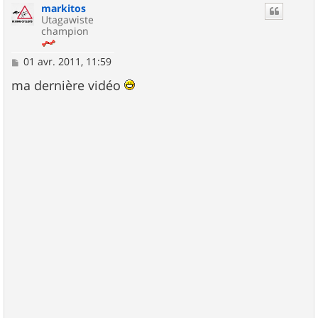
markitos
t
Utagawiste
champion
M
01 avr. 2011, 11:59
e
s
ma dernière vidéo
s
a
g
e