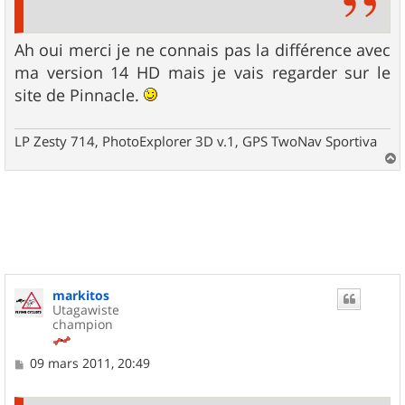
Ah oui merci je ne connais pas la différence avec
ma version 14 HD mais je vais regarder sur le
site de Pinnacle.
LP Zesty 714, PhotoExplorer 3D v.1, GPS TwoNav Sportiva
a
u
t
markitos
Utagawiste
champion
M
09 mars 2011, 20:49
e
s