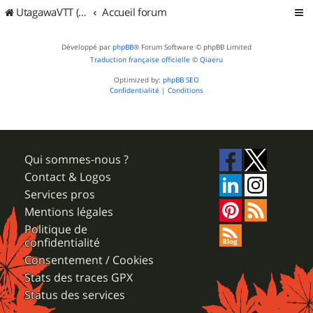
UtagawaVTT (Randos VTT et VTTAE avec traces GPS)
Accueil forum
Développé par
phpBB
® Forum Software © phpBB Limited
Traduction française officielle
©
Qiaeru
Optimized by:
phpBB SEO
Confidentialité
|
Conditions
Qui sommes-nous ?
Contact & Logos
Services pros
Mentions légales
Politique de
confidentialité
Consentement / Cookies
Stats des traces GPX
Status des services