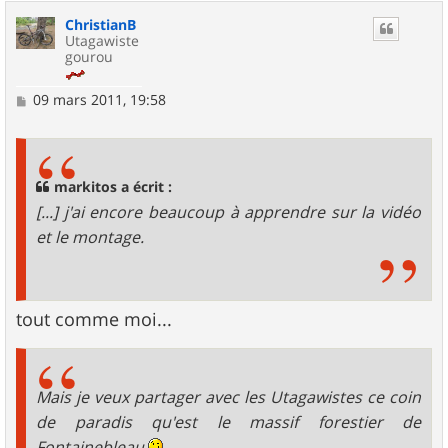
u
ChristianB
t
Utagawiste
gourou
M
09 mars 2011, 19:58
e
s
s
a
g
markitos a écrit :
e
[...] j'ai encore beaucoup à apprendre sur la vidéo
et le montage.
tout comme moi...
Mais je veux partager avec les Utagawistes ce coin
de paradis qu'est le massif forestier de
Fontainebleau