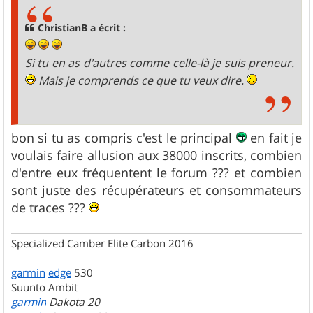
s
a
g
ChristianB a écrit :
e
Si tu en as d'autres comme celle-là je suis preneur.
Mais je comprends ce que tu veux dire.
bon si tu as compris c'est le principal
en fait je
voulais faire allusion aux 38000 inscrits, combien
d'entre eux fréquentent le forum ??? et combien
sont juste des récupérateurs et consommateurs
de traces ???
Specialized Camber Elite Carbon 2016
garmin
edge
530
Suunto Ambit
garmin
Dakota 20