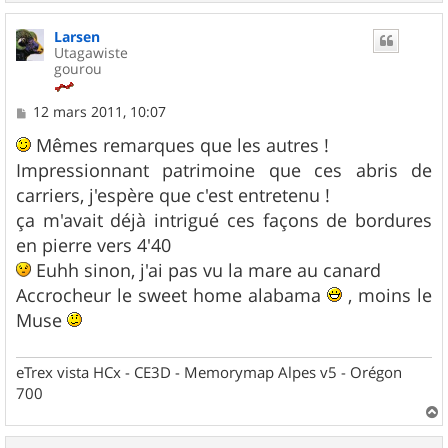
a
u
Larsen
t
Utagawiste
gourou
M
12 mars 2011, 10:07
e
s
Mêmes remarques que les autres !
s
Impressionnant patrimoine que ces abris de
a
g
carriers, j'espère que c'est entretenu !
e
ça m'avait déjà intrigué ces façons de bordures
en pierre vers 4'40
Euhh sinon, j'ai pas vu la mare au canard
Accrocheur le sweet home alabama
, moins le
Muse
eTrex vista HCx - CE3D - Memorymap Alpes v5 - Orégon
700
a
u