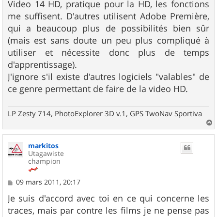
Video 14 HD, pratique pour la HD, les fonctions
me suffisent. D'autres utilisent Adobe Première,
qui a beaucoup plus de possibilités bien sûr
(mais est sans doute un peu plus compliqué à
utiliser et nécessite donc plus de temps
d'apprentissage).
J'ignore s'il existe d'autres logiciels "valables" de
ce genre permettant de faire de la video HD.
LP Zesty 714, PhotoExplorer 3D v.1, GPS TwoNav Sportiva
a
u
markitos
t
Utagawiste
champion
M
09 mars 2011, 20:17
e
s
Je suis d'accord avec toi en ce qui concerne les
s
traces, mais par contre les films je ne pense pas
a