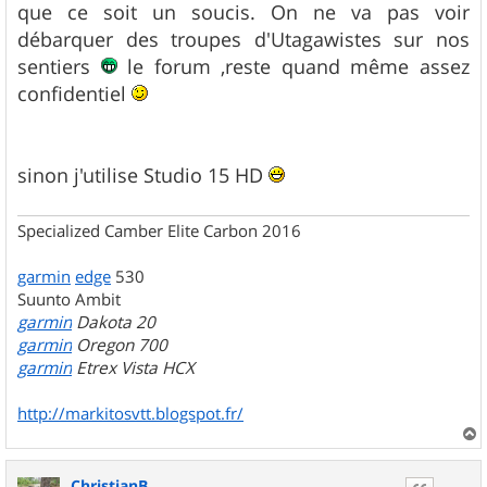
g
que ce soit un soucis. On ne va pas voir
e
débarquer des troupes d'Utagawistes sur nos
sentiers
le forum ,reste quand même assez
confidentiel
sinon j'utilise Studio 15 HD
Specialized Camber Elite Carbon 2016
garmin
edge
530
Suunto Ambit
garmin
Dakota 20
garmin
Oregon 700
garmin
Etrex Vista HCX
http://markitosvtt.blogspot.fr/
a
u
ChristianB
t