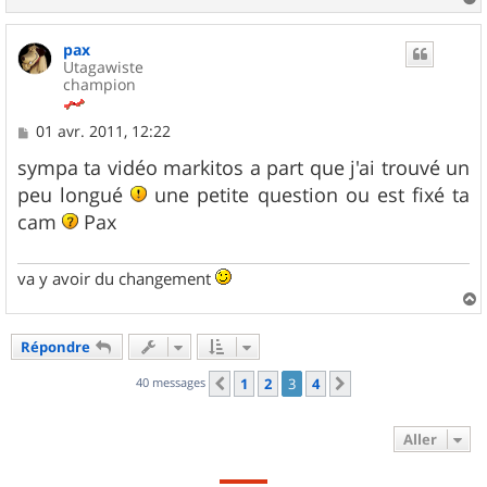
a
u
pax
t
Utagawiste
champion
M
01 avr. 2011, 12:22
e
s
sympa ta vidéo markitos a part que j'ai trouvé un
s
peu longué
une petite question ou est fixé ta
a
g
cam
Pax
e
va y avoir du changement
a
u
Répondre
t
40 messages
1
2
3
4
Précédent
Suivant
Aller