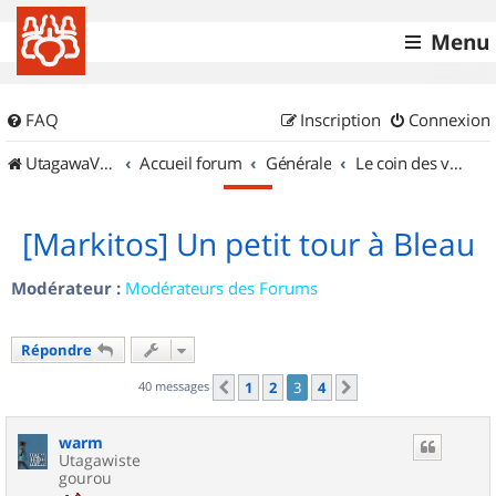
Menu
FAQ
Inscription
Connexion
UtagawaVTT (Randos VTT et VTTAE avec traces GPS)
Accueil forum
Générale
Le coin des vidéastes
[Markitos] Un petit tour à Bleau
Modérateur :
Modérateurs des Forums
Répondre
40 messages
1
2
3
4
Précédent
Suivant
warm
Utagawiste
gourou