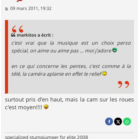
M
09 mars 2011, 19:32
e
s
s
a
g
markitos a écrit :
e
c'est vrai que la musique est un choix perso
spécial, on aime ou aime pas ... moi j'adore
en ce qui concerne les pentes, c'est comme à la
télé, la caméra aplanie en effet le relief
surtout pris d'en haut, mais la cam sur les roues
c'est moyen!!!!
specialized stumpjumper fsr elite 2008