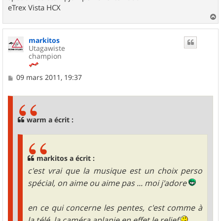
eTrex Vista HCX
a
u
markitos
t
Utagawiste
champion
M
09 mars 2011, 19:37
e
s
s
a
g
warm a écrit :
e
markitos a écrit :
c'est vrai que la musique est un choix perso
spécial, on aime ou aime pas ... moi j'adore
en ce qui concerne les pentes, c'est comme à
la télé, la caméra aplanie en effet le relief