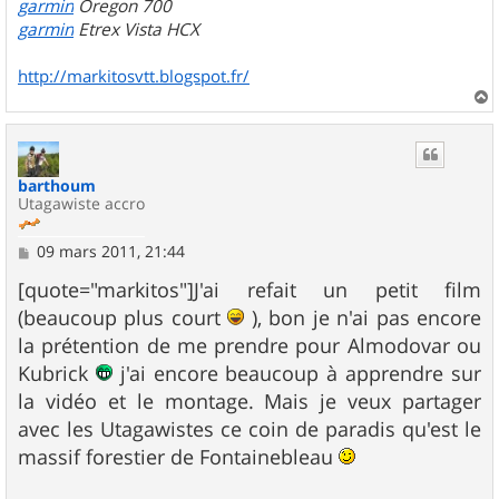
garmin
Oregon 700
garmin
Etrex Vista HCX
http://markitosvtt.blogspot.fr/
a
u
t
barthoum
Utagawiste accro
M
09 mars 2011, 21:44
e
s
[quote="markitos"]J'ai refait un petit film
s
(beaucoup plus court
), bon je n'ai pas encore
a
g
la prétention de me prendre pour Almodovar ou
e
Kubrick
j'ai encore beaucoup à apprendre sur
la vidéo et le montage. Mais je veux partager
avec les Utagawistes ce coin de paradis qu'est le
massif forestier de Fontainebleau