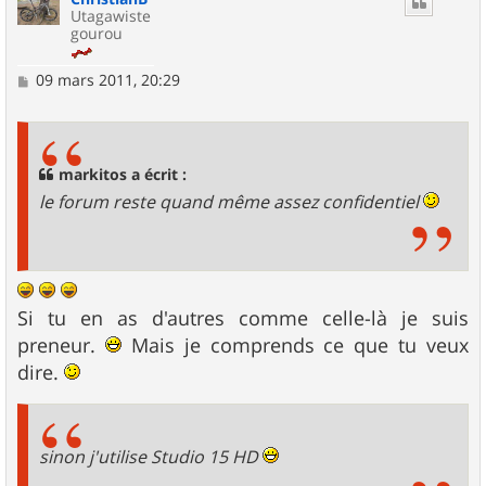
Utagawiste
gourou
M
09 mars 2011, 20:29
e
s
s
a
g
markitos a écrit :
e
le forum reste quand même assez confidentiel
Si tu en as d'autres comme celle-là je suis
preneur.
Mais je comprends ce que tu veux
dire.
sinon j'utilise Studio 15 HD