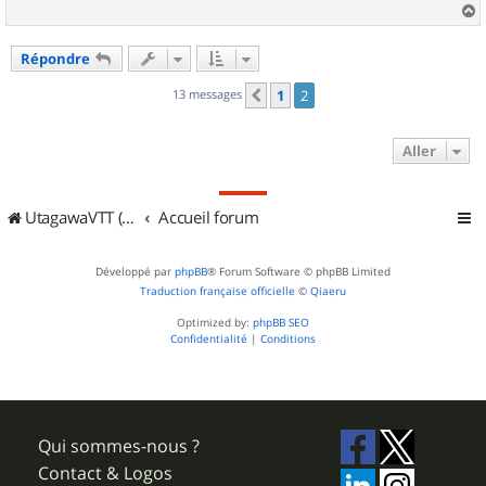
a
u
Répondre
t
13 messages
1
2
Précédent
Aller
UtagawaVTT (Randos VTT et VTTAE avec traces GPS)
Accueil forum
Développé par
phpBB
® Forum Software © phpBB Limited
Traduction française officielle
©
Qiaeru
Optimized by:
phpBB SEO
Confidentialité
|
Conditions
Qui sommes-nous ?
Contact & Logos