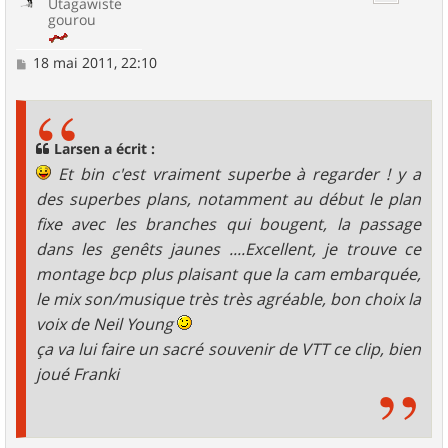
Utagawiste
gourou
M
18 mai 2011, 22:10
e
s
s
a
g
Larsen a écrit :
e
Et bin c'est vraiment superbe à regarder ! y a
des superbes plans, notamment au début le plan
fixe avec les branches qui bougent, la passage
dans les genêts jaunes ....Excellent, je trouve ce
montage bcp plus plaisant que la cam embarquée,
le mix son/musique très très agréable, bon choix la
voix de Neil Young
ça va lui faire un sacré souvenir de VTT ce clip, bien
joué Franki