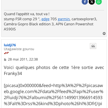
Quand l'appétit va, tout va !
stump FSR comp 29 ",
edge
705
garmin
, cartoexplorer3,
Camèra Gopro Black edition 3, APN Canon Powershot
A590IS
a
u
luidji76
t
Utagawiste gourou
M
28 mai 2011, 22:38
e
s
Voici quelques photos de cette 1ère sortie avec
s
Franky34
a
g
e
[picasa]0x000000&feed=http%3A%2F%2Fpicasaw
eb.google.com%2Fdata%2Ffeed%2Fapi%2Fuser%
2Fluidji76%2Falbumid%2F5611499013966914593
%3Falt%3Drss%26kind%3Dphoto%26hl%3Dfr[/pi