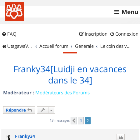
Menu
FAQ
Inscription
Connexion
UtagawaVTT (Randos VTT et VTTAE avec traces GPS)
Accueil forum
Générale
Le coin des vidéastes
Franky34[Luidji en vacances
dans le 34]
Modérateur :
Modérateurs des Forums
Répondre
13 messages
1
2
Précédent
Franky34