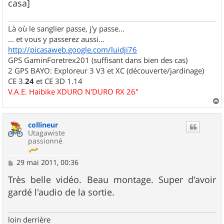
casa]
Là où le sanglier passe, j'y passe...
... et vous y passerez aussi...
http://picasaweb.google.com/luidji76
GPS GaminForetrex201 (suffisant dans bien des cas)
2 GPS BAYO: Exploreur 3 V3 et XC (découverte/jardinage)
CE 3.
24
et CE 3D 1.14
V.A.E. Haibike XDURO N'DURO RX 26"
a
u
collineur
t
Utagawiste
passionné
M
29 mai 2011, 00:36
e
s
Très belle vidéo. Beau montage. Super d'avoir
s
gardé l'audio de la sortie.
a
g
e
loin derrière