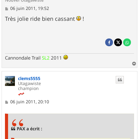
M
06 juin 2011, 19:52
e
s
Très jolie ride bien cassant
!
s
a
g
e
Cannondale Trail
SL2
2011
a
u
clems5555
t
Utagawiste
champion
M
06 juin 2011, 20:10
e
s
s
a
g
PAX a écrit :
e