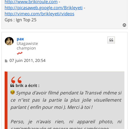
http://www.brikiroule.com
-
http://picasaweb.google.com/Brikleyeti
-
http://vimeo.com/brikleyeti/videos
Gps : Ign Top 25
a
u
pax
t
Utagawiste
champion
M
07 juin 2011, 20:54
e
s
s
a
g
brik a écrit :
e
Sympa d'avoir filmé pendant la Transvé même si
ce n''est pas la partie la plus jolie visuellement
parlant ( enfin pour moi ). Merci à toi !
Perso, je n'avais rien, ni appareil photo, ni
cam'embarquée et encore moins caméscope