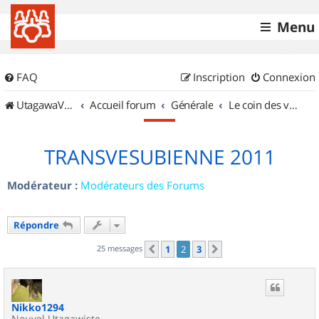
Menu
FAQ
Inscription
Connexion
UtagawaVTT (Randos VTT et VTTAE avec traces GPS)
Accueil forum
Générale
Le coin des vidéastes
TRANSVESUBIENNE 2011
Modérateur :
Modérateurs des Forums
Répondre
25 messages
1
2
3
Précédent
Suivant
Nikko1294
Nouvel Utagawiste