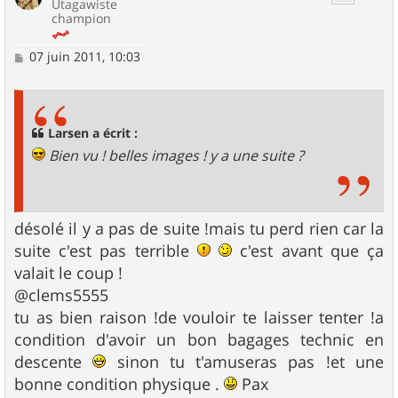
Utagawiste
champion
M
07 juin 2011, 10:03
e
s
s
a
g
Larsen a écrit :
e
Bien vu ! belles images ! y a une suite ?
désolé il y a pas de suite !mais tu perd rien car la
suite c'est pas terrible
c'est avant que ça
valait le coup !
@clems5555
tu as bien raison !de vouloir te laisser tenter !a
condition d'avoir un bon bagages technic en
descente
sinon tu t'amuseras pas !et une
bonne condition physique .
Pax