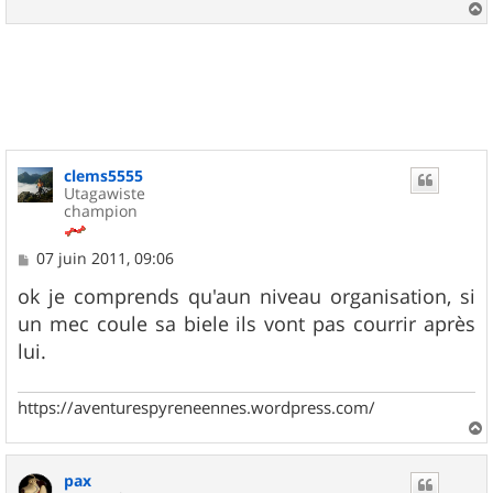
a
u
t
clems5555
Utagawiste
champion
M
07 juin 2011, 09:06
e
s
ok je comprends qu'aun niveau organisation, si
s
un mec coule sa biele ils vont pas courrir après
a
g
lui.
e
https://aventurespyreneennes.wordpress.com/
a
u
pax
t