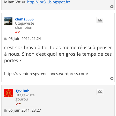
Miam Vtt =>
http://jpr31.blogspot.fr/
a
u
clems5555
t
Utagawiste
champion
M
06 juin 2011, 21:24
e
s
c'est sûr bravo à toi, tu as même réussi à penser
s
à nous. Sinon c'est quoi en gros le temps de ces
a
g
portes ?
e
https://aventurespyreneennes.wordpress.com/
a
u
Tgv Bob
t
Utagawiste
gourou
M
06 juin 2011, 23:27
e