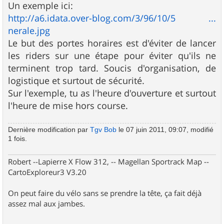
s
Un exemple ici:
s
http://a6.idata.over-blog.com/3/96/10/5 ...
a
g
nerale.jpg
e
Le but des portes horaires est d'éviter de lancer
les riders sur une étape pour éviter qu'ils ne
terminent trop tard. Soucis d'organisation, de
logistique et surtout de sécurité.
Sur l'exemple, tu as l'heure d'ouverture et surtout
l'heure de mise hors course.
Dernière modification par
Tgv Bob
le 07 juin 2011, 09:07, modifié
1 fois.
Robert --Lapierre X Flow 312, -- Magellan Sportrack Map --
CartoExploreur3 V3.20
On peut faire du vélo sans se prendre la tête, ça fait déjà
assez mal aux jambes.