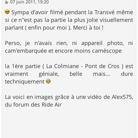
M
07 juin 2011, 19:20
e
s
Sympa d'avoir filmé pendant la Transvé même
s
si ce n''est pas la partie la plus jolie visuellement
a
g
parlant ( enfin pour moi ). Merci à toi !
e
Perso, je n'avais rien, ni appareil photo, ni
cam'embarquée et encore moins caméscope
la 1ère partie ( La Colmiane - Pont de Cros ) est
vraiment géniale, belle mais... dure
techniquement
La voici en images grâce à une vidéo de Alex575,
du forum des Ride Air