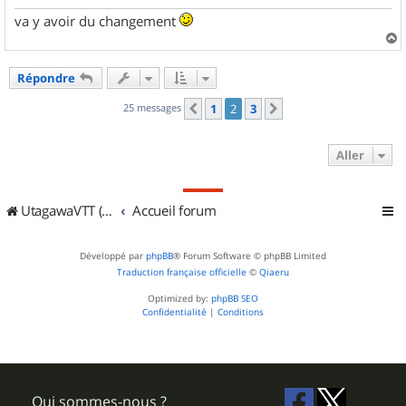
va y avoir du changement
a
u
Répondre
t
25 messages
1
2
3
Précédent
Suivant
Aller
UtagawaVTT (Randos VTT et VTTAE avec traces GPS)
Accueil forum
Développé par
phpBB
® Forum Software © phpBB Limited
Traduction française officielle
©
Qiaeru
Optimized by:
phpBB SEO
Confidentialité
|
Conditions
Qui sommes-nous ?