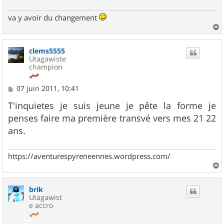
va y avoir du changement
a
u
clems5555
t
Utagawiste
champion
M
07 juin 2011, 10:41
e
s
T'inquietes je suis jeune je pête la forme je
s
penses faire ma première transvé vers mes 21 22
a
g
ans.
e
https://aventurespyreneennes.wordpress.com/
a
u
brik
t
Utagawist
e accro