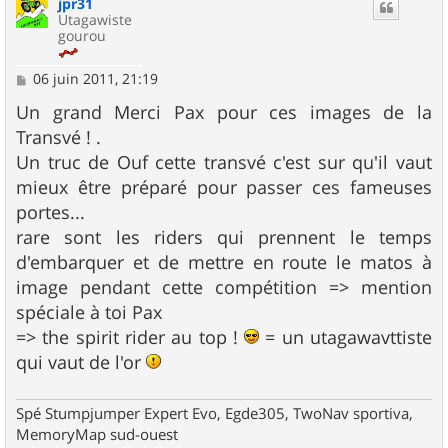
jpr31
t
Utagawiste
gourou
M
06 juin 2011, 21:19
e
s
Un grand Merci Pax pour ces images de la
s
Transvé ! .
a
g
Un truc de Ouf cette transvé c'est sur qu'il vaut
e
mieux être préparé pour passer ces fameuses
portes...
rare sont les riders qui prennent le temps
d'embarquer et de mettre en route le matos à
image pendant cette compétition => mention
spéciale à toi Pax
=> the spirit rider au top !
= un utagawavttiste
qui vaut de l'or
Spé Stumpjumper Expert Evo, Egde305, TwoNav sportiva,
MemoryMap sud-ouest