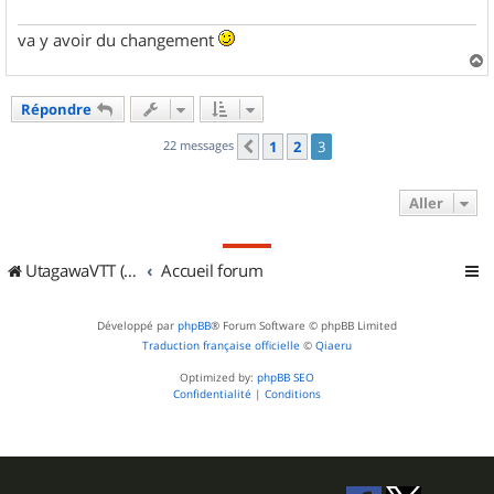
va y avoir du changement
a
u
Répondre
t
22 messages
1
2
3
Précédent
Aller
UtagawaVTT (Randos VTT et VTTAE avec traces GPS)
Accueil forum
Développé par
phpBB
® Forum Software © phpBB Limited
Traduction française officielle
©
Qiaeru
Optimized by:
phpBB SEO
Confidentialité
|
Conditions