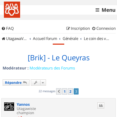
Menu
FAQ
Inscription
Connexion
UtagawaVTT (Randos VTT et VTTAE avec traces GPS)
Accueil forum
Générale
Le coin des vidéastes
[Brik] - Le Queyras
Modérateur :
Modérateurs des Forums
Répondre
22 messages
1
2
3
Précédent
Yannos
Utagawiste
champion