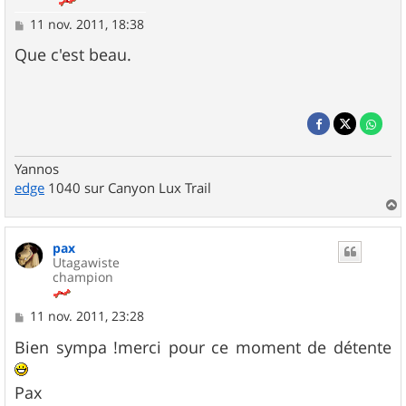
M
11 nov. 2011, 18:38
e
s
Que c'est beau.
s
a
g
e
Yannos
edge
1040 sur Canyon Lux Trail
a
u
pax
t
Utagawiste
champion
M
11 nov. 2011, 23:28
e
s
Bien sympa !merci pour ce moment de détente
s
a
g
Pax
e