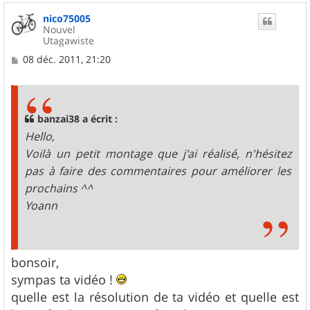
u
nico75005
t
Nouvel
Utagawiste
M
08 déc. 2011, 21:20
e
s
s
a
g
banzai38 a écrit :
e
Hello,
Voilà un petit montage que j'ai réalisé, n'hésitez
pas à faire des commentaires pour améliorer les
prochains ^^
Yoann
bonsoir,
sympas ta vidéo !
quelle est la résolution de ta vidéo et quelle est