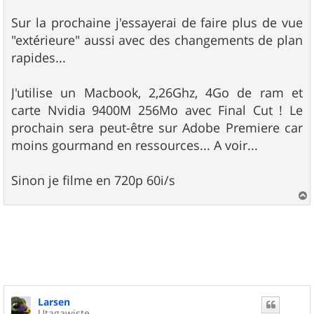
a
g
Sur la prochaine j'essayerai de faire plus de vue
e
"extérieure" aussi avec des changements de plan
rapides...
J'utilise un Macbook, 2,26Ghz, 4Go de ram et
carte Nvidia 9400M 256Mo avec Final Cut ! Le
prochain sera peut-être sur Adobe Premiere car
moins gourmand en ressources... A voir...
Sinon je filme en 720p 60i/s
a
u
t
Larsen
Utagawiste