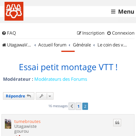
Menu
FAQ
Inscription
Connexion
UtagawaVTT (Randos VTT et VTTAE avec traces GPS)
Accueil forum
Générale
Le coin des vidéastes
Essai petit montage VTT !
Modérateur :
Modérateurs des Forums
Répondre
16 messages
1
2
Précédent
tumebroutes
Utagawiste
gourou