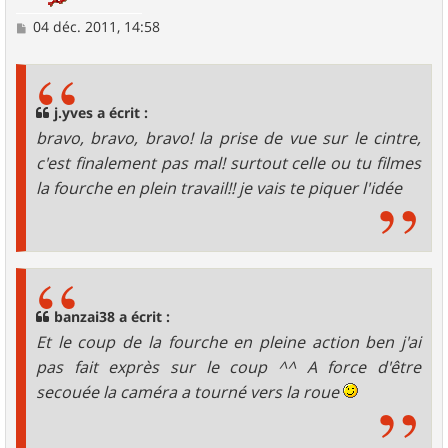
M
04 déc. 2011, 14:58
e
s
s
a
g
j.yves a écrit :
e
bravo, bravo, bravo! la prise de vue sur le cintre,
c'est finalement pas mal! surtout celle ou tu filmes
la fourche en plein travail!! je vais te piquer l'idée
banzai38 a écrit :
Et le coup de la fourche en pleine action ben j'ai
pas fait exprès sur le coup ^^ A force d'être
secouée la caméra a tourné vers la roue