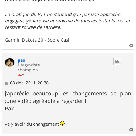
La pratique du VTT ne s'entend que par une approche
engagée, généreuse et radicale de tous les instants tout en
restant souple de l'arrière
.
Garmin Dakota 20 - Sobre Cash
a
u
pax
t
Utagawiste
champion
M
08 déc. 2011, 20:38
e
s
j’apprécie beaucoup les changements de plan
s
;une vidéo agréable a regarder !
a
g
Pax
e
va y avoir du changement
a