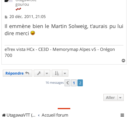
gourou
M
20 déc. 2011, 21:05
e
s
Il emmène bien le Martin Solweig, t'aurais pu lui
s
dire merci
a
g
e
eTrex vista HCx - CE3D - Memorymap Alpes v5 - Orégon
700
a
u
Répondre
t
16 messages
1
2
Précédent
Aller
UtagawaVTT (Randos VTT et VTTAE avec traces GPS)
Accueil forum