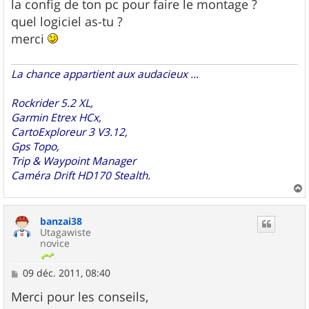
la config de ton pc pour faire le montage ?
quel logiciel as-tu ?
merci
La chance appartient aux audacieux ...
Rockrider 5.2 XL,
Garmin Etrex HCx,
CartoExploreur 3 V3.12,
Gps Topo,
Trip & Waypoint Manager
Caméra Drift HD170 Stealth.
a
u
banzai38
t
Utagawiste
novice
M
09 déc. 2011, 08:40
e
s
Merci pour les conseils,
s