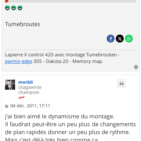
Tumebroutes
Lapierre X control 420 avec montage Tumebroutien -
garmin
edge
305 - Dakota 20 - Memory map.
a
u
morbli
t
Utagawiste
champion
M
04 déc. 2011, 17:11
e
s
j'ai bien aimé le dynamisme du montage.
s
Il faudrait peut-être un peu plus de changements
a
g
de plan rapides donner un peu plus de rythme.
e
Mais c'est déjà très bien comme ça