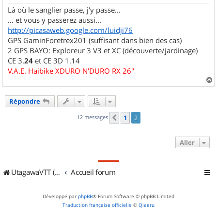
e
Là où le sanglier passe, j'y passe...
... et vous y passerez aussi...
http://picasaweb.google.com/luidji76
GPS GaminForetrex201 (suffisant dans bien des cas)
2 GPS BAYO: Exploreur 3 V3 et XC (découverte/jardinage)
CE 3.
24
et CE 3D 1.14
V.A.E. Haibike XDURO N'DURO RX 26"
a
u
Répondre
t
12 messages
1
2
Précédent
Aller
UtagawaVTT (Randos VTT et VTTAE avec traces GPS)
Accueil forum
Développé par
phpBB
® Forum Software © phpBB Limited
Traduction française officielle
©
Qiaeru