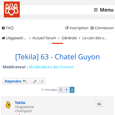
Menu
FAQ
Inscription
Connexion
UtagawaVTT (Randos VTT et VTTAE avec traces GPS)
Accueil forum
Générale
Le coin des vidéastes
[Tekila] 63 - Chatel Guyon
Modérateur :
Modérateurs des Forums
Répondre
12 messages
1
2
Précédent
Tekila
Utagawiste
champion