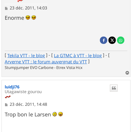
M
23 déc. 2011, 14:03
e
s
Enorme
s
a
g
e
[
] - [
] - [
Tekila VTT - le blog
La GTMC à VTT - le blog
]
Arverne VTT : le forum auvergnat du VTT
Stumpjumper EVO Carbone - Etrex Vista Hcx
a
u
luidji76
t
Utagawiste gourou
M
23 déc. 2011, 14:48
e
s
Trop bon le Larsen
s
a
g