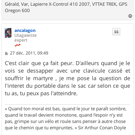
Gérald, Var, Lapierre X-Control 410 2007, VTTAE TREK, GPS
Oregon 600
a
u
ancalagon
t
Utagawiste
expert
M
27 déc. 2011, 09:49
e
s
C'est clair que ça fait peur. D'ailleurs quand je le
s
vois se dessapper avec une clavicule cassé et
a
g
souffrir le martyre , je me pose la question de
e
l'interet du portable dans le sac car selon ce que
tu as, tu peux pas l'atteindre.
« Quand ton moral est bas, quand le jour te paraît sombre,
quand le travail devient monotone, quand l’espoir n’y est
pas, grimpe sur un vélo et roule sans penser à autre chose
que le chemin que tu empruntes. » Sir Arthur Conan Doyle