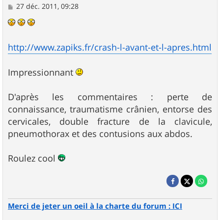
M
27 déc. 2011, 09:28
e
s
s
a
g
http://www.zapiks.fr/crash-l-avant-et-l-apres.html
e
Impressionnant
D'après les commentaires : perte de
connaissance, traumatisme crânien, entorse des
cervicales, double fracture de la clavicule,
pneumothorax et des contusions aux abdos.
Roulez cool
Merci de jeter un oeil à la charte du forum : ICI