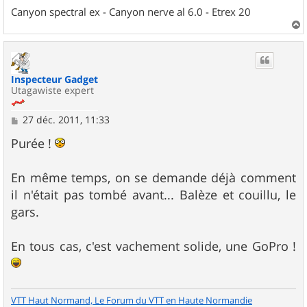
Canyon spectral ex - Canyon nerve al 6.0 - Etrex 20
a
u
t
Inspecteur Gadget
Utagawiste expert
M
27 déc. 2011, 11:33
e
s
Purée !
s
a
g
En même temps, on se demande déjà comment
e
il n'était pas tombé avant... Balèze et couillu, le
gars.
En tous cas, c'est vachement solide, une GoPro !
VTT Haut Normand, Le Forum du VTT en Haute Normandie