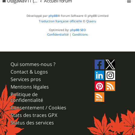
UtagawaVTT (Randos VTT et VTTAE avec traces GPS)
Accueil forum
Développé par
phpBB
® Forum Software © phpBB Limited
Traduction française officielle
©
Qiaeru
Optimized by:
phpBB SEO
Confidentialité
|
Conditions
Qui sommes-nous ?
Contact & Logos
Services pros
Mentions légales
Politique de
confidentialité
Consentement / Cookies
Stats des traces GPX
Status des services