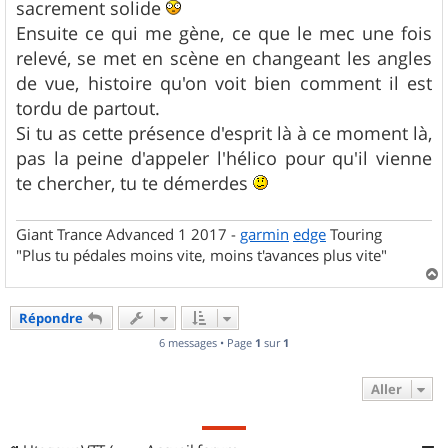
g
sacrement solide
e
Ensuite ce qui me gène, ce que le mec une fois
relevé, se met en scène en changeant les angles
de vue, histoire qu'on voit bien comment il est
tordu de partout.
Si tu as cette présence d'esprit là à ce moment là,
pas la peine d'appeler l'hélico pour qu'il vienne
te chercher, tu te démerdes
Giant Trance Advanced 1 2017 -
garmin
edge
Touring
"Plus tu pédales moins vite, moins t'avances plus vite"
a
u
Répondre
t
6 messages • Page
1
sur
1
Aller