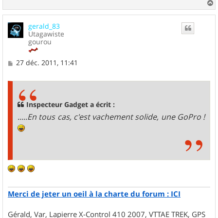
a
u
gerald_83
t
Utagawiste
gourou
M
27 déc. 2011, 11:41
e
s
s
a
g
Inspecteur Gadget a écrit :
e
.....En tous cas, c'est vachement solide, une GoPro !
Merci de jeter un oeil à la charte du forum : ICI
Gérald, Var, Lapierre X-Control 410 2007, VTTAE TREK, GPS