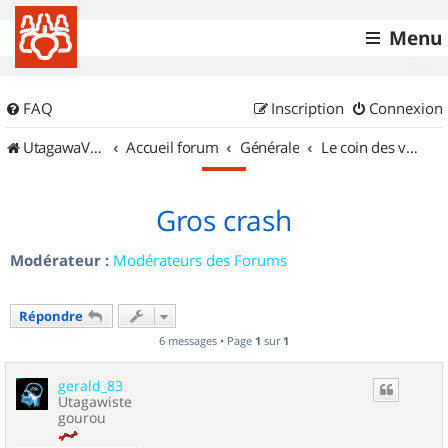
Menu
FAQ
Inscription
Connexion
UtagawaVTT (Randos VTT et VTTAE avec traces GPS)
Accueil forum
Générale
Le coin des vidéastes
Gros crash
Modérateur :
Modérateurs des Forums
Répondre
6 messages • Page
1
sur
1
gerald_83
Utagawiste
gourou