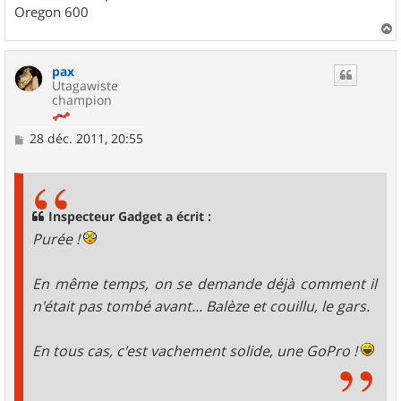
Oregon 600
a
u
pax
t
Utagawiste
champion
M
28 déc. 2011, 20:55
e
s
s
a
g
Inspecteur Gadget a écrit :
e
Purée !
En même temps, on se demande déjà comment il
n'était pas tombé avant... Balèze et couillu, le gars.
En tous cas, c'est vachement solide, une GoPro !