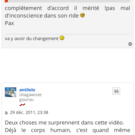
complétement d'accord il mérité !pas mal
d'inconscience dans son ride
Pax
va y avoir du changement
a
u
t
antilolo
Utagawiste
gourou
M
29 déc. 2011, 23:38
e
s
Deux choses me surprennent dans cette vidéo.
s
Déjà le corps humain, c'est quand même
a