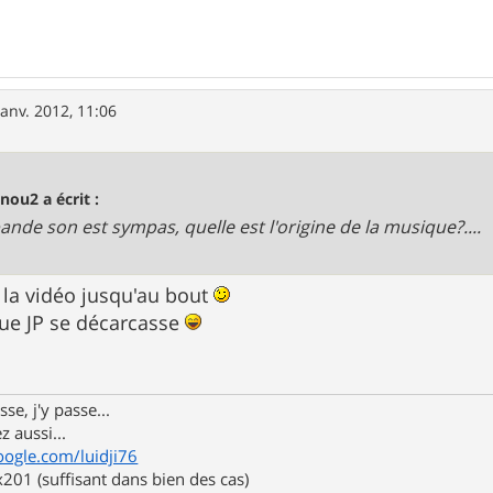
janv. 2012, 11:06
nou2 a écrit :
 bande son est sympas, quelle est l'origine de la musique?....
r la vidéo jusqu'au bout
que JP se décarcasse
se, j'y passe...
z aussi...
oogle.com/luidji76
01 (suffisant dans bien des cas)