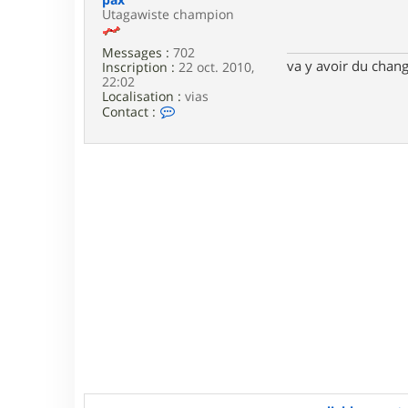
e
Utagawiste champion
Messages :
702
va y avoir du cha
Inscription :
22 oct. 2010,
22:02
Localisation :
vias
C
Contact :
o
n
t
a
c
t
e
r
p
a
x