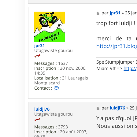
y
a
n
M
par
jpr31
»
25 ja
n
e
o
s
trop fort luidji !
u
s
2
a
g
merci de ta r
e
http://jpr31.bl
jpr31
Utagawiste gourou
Spé Stumpjumper E
Messages :
1637
Inscription :
30 nov. 2006,
Miam Vtt =>
http:/
14:35
Localisation :
31 Lauragais
Montgiscard
C
Contact :
o
n
t
a
M
par
luidji76
»
25 
luidji76
c
e
Utagawiste gourou
t
s
Y'a pas d'quoi J
e
s
Nous aussi on s
r
Messages :
3793
a
j
Inscription :
20 août 2007,
g
p
06:38
e