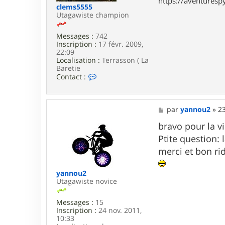
https://aventures
b
clems5555
h
Utagawiste champion
e
r
Messages :
742
m
Inscription :
17 févr. 2009,
a
22:09
s
Localisation :
Terrasson ( La
t
Baretie
e
C
Contact :
r
o
n
t
a
M
par
yannou2
»
23
c
e
t
s
bravo pour la v
e
s
Ptite question:
r
a
c
g
merci et bon ri
l
e
e
m
yannou2
s
Utagawiste novice
5
5
Messages :
15
5
Inscription :
24 nov. 2011,
5
10:33