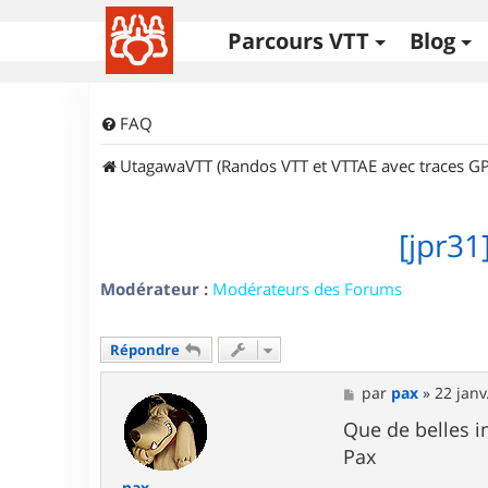
Parcours VTT
Blog
FAQ
UtagawaVTT (Randos VTT et VTTAE avec traces GP
[jpr31
Modérateur :
Modérateurs des Forums
Répondre
M
par
pax
»
22 janv
e
s
Que de belles i
s
Pax
a
g
pax