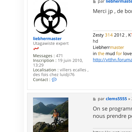
M
par
liebhermast
e
s
Merci jp , de 
s
a
g
e
Zesty
314
2012
,
K
liebhermaster
hd
Utagawiste expert
Liebherr
master
in
the
mud
for
love
Messages :
471
http://vtthn.forumac
Inscription :
19 juin 2010,
13:29
Localisation :
villers ecalles ,
des fois chez luidji76
C
Contact :
o
n
t
a
M
par
clems5555
»
c
e
t
s
On se programm
e
s
nous prendre p
r
a
l
g
i
e
e