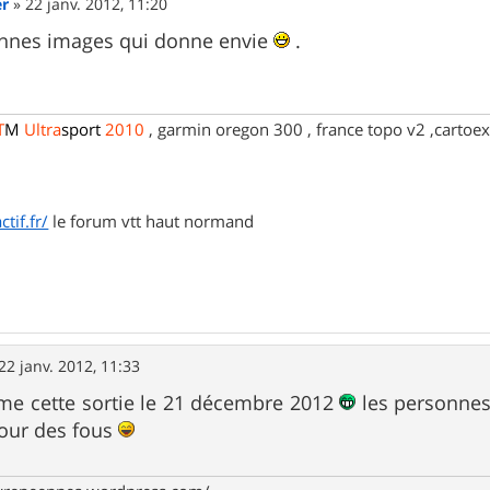
er
»
22 janv. 2012, 11:20
bonnes images qui donne envie
.
T
M
Ultra
sport
2010
, garmin oregon 300 , france topo v2 ,cartoex
tif.fr/
le forum vtt haut normand
22 janv. 2012, 11:33
e cette sortie le 21 décembre 2012
les personnes 
our des fous