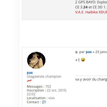
d
2 GPS BAYO: Explor
j
CE 3.
24
et CE 3D 1
i
7
V.A.E. Haibike XD
6
M
par
pax
»
23 janv
e
s
+1
s
a
g
pax
e
Utagawiste champion
va y avoir du cha
Messages :
702
Inscription :
22 oct. 2010,
22:02
Localisation :
vias
C
Contact :
o