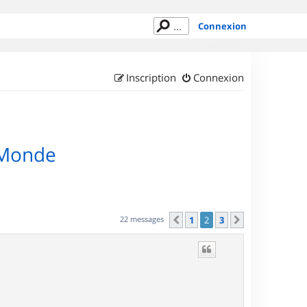
Connexion
Inscription
Connexion
u Monde
22 messages
1
2
3
Précédent
Suivant