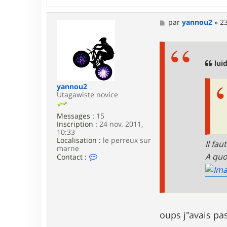
n
t
a
M
par
yannou2
»
23
c
e
t
s
e
s
r
a
p
g
luid
a
e
x
yannou2
Utagawiste novice
Messages :
15
Inscription :
24 nov. 2011,
10:33
Localisation :
le perreux sur
Il fa
marne
A quo
C
Contact :
o
n
t
a
c
t
e
oups j"avais pas
r