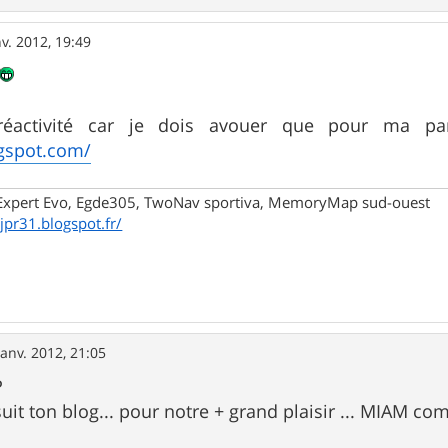
nv. 2012, 19:49
éactivité car je dois avouer que pour ma par
ogspot.com/
xpert Evo, Egde305, TwoNav sportiva, MemoryMap sud-ouest
/jpr31.blogspot.fr/
janv. 2012, 21:05
P
uit ton blog... pour notre + grand plaisir ... MIAM c