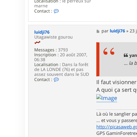
Localisation :
le perreux sur
marne
C
Contact :
o
n
t
a
M
par
luidji76
»
23 
luidji76
c
e
Utagawiste gourou
t
s
e
s
r
Messages :
3793
a
y
Inscription :
20 août 2007,
g
yan
a
06:38
e
... la
n
Localisation :
Dans la forêt
n
de LA LONDE (76) et pas
o
assez souvent dans le SUD
u
C
Contact :
Il faut visionne
2
o
n
A quoi ça sert 
t
a
c
t
e
Là où le sanglier pas
r
... et vous y passere
l
http://picasaweb.g
u
i
GPS GaminForetrex2