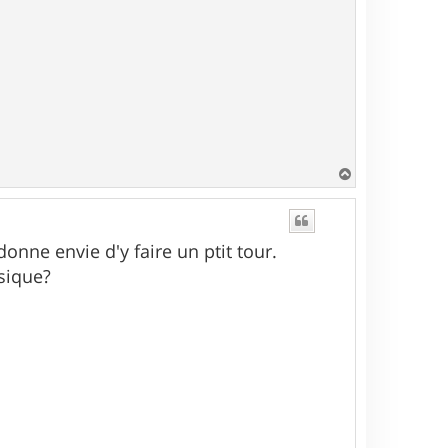
H
a
u
t
nne envie d'y faire un ptit tour.
usique?