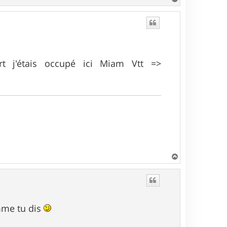
a
u
t
t j'étais occupé ici Miam Vtt =>
H
a
u
t
omme tu dis