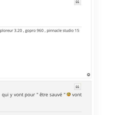
ploreur 3.20 , gopro 960 , pinnacle studio 15
H
a
u
t
qui y vont pour " être sauvé "
vont