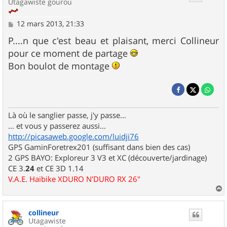
Utagawiste gourou
M
12 mars 2013, 21:33
e
s
P....n que c'est beau et plaisant, merci Collineur
s
pour ce moment de partage
a
g
Bon boulot de montage
e
Là où le sanglier passe, j'y passe...
... et vous y passerez aussi...
http://picasaweb.google.com/luidji76
GPS GaminForetrex201 (suffisant dans bien des cas)
2 GPS BAYO: Exploreur 3 V3 et XC (découverte/jardinage)
CE 3.
24
et CE 3D 1.14
V.A.E. Haibike XDURO N'DURO RX 26"
a
u
collineur
t
Utagawiste