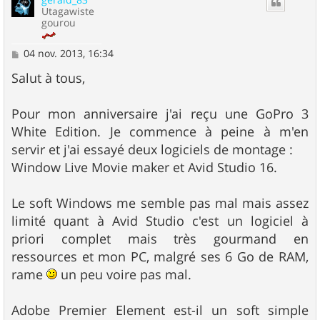
Utagawiste
gourou
M
04 nov. 2013, 16:34
e
s
Salut à tous,
s
a
g
Pour mon anniversaire j'ai reçu une GoPro 3
e
White Edition. Je commence à peine à m'en
servir et j'ai essayé deux logiciels de montage :
Window Live Movie maker et Avid Studio 16.
Le soft Windows me semble pas mal mais assez
limité quant à Avid Studio c'est un logiciel à
priori complet mais très gourmand en
ressources et mon PC, malgré ses 6 Go de RAM,
rame
un peu voire pas mal.
Adobe Premier Element est-il un soft simple