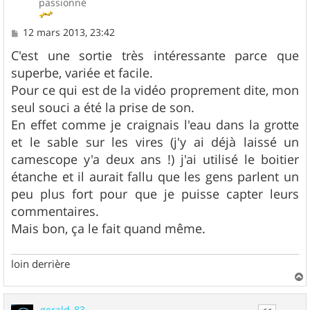
passionné
M
12 mars 2013, 23:42
e
s
C'est une sortie très intéressante parce que
s
superbe, variée et facile.
a
g
Pour ce qui est de la vidéo proprement dite, mon
e
seul souci a été la prise de son.
En effet comme je craignais l'eau dans la grotte
et le sable sur les vires (j'y ai déjà laissé un
camescope y'a deux ans !) j'ai utilisé le boitier
étanche et il aurait fallu que les gens parlent un
peu plus fort pour que je puisse capter leurs
commentaires.
Mais bon, ça le fait quand même.
loin derrière
a
u
gerald_83
t