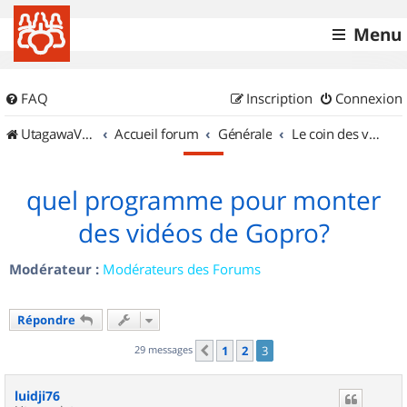
Menu
FAQ
Inscription
Connexion
UtagawaVTT (Randos VTT et VTTAE avec traces GPS)
Accueil forum
Générale
Le coin des vidéastes
quel programme pour monter
des vidéos de Gopro?
Modérateur :
Modérateurs des Forums
Répondre
29 messages
1
2
3
Précédent
luidji76