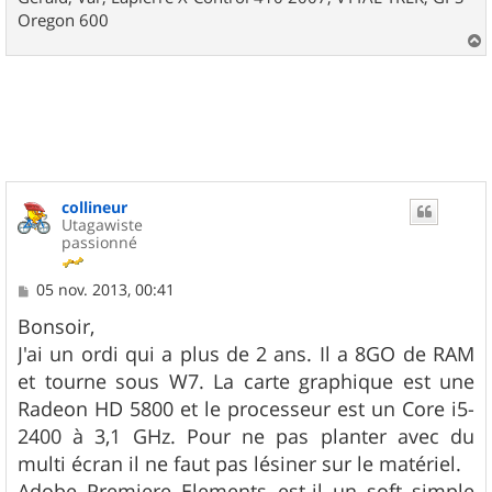
Oregon 600
a
u
t
collineur
Utagawiste
passionné
M
05 nov. 2013, 00:41
e
s
Bonsoir,
s
J'ai un ordi qui a plus de 2 ans. Il a 8GO de RAM
a
g
et tourne sous W7. La carte graphique est une
e
Radeon HD 5800 et le processeur est un Core i5-
2400 à 3,1 GHz. Pour ne pas planter avec du
multi écran il ne faut pas lésiner sur le matériel.
Adobe Premiere Elements est-il un soft simple