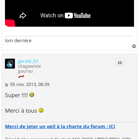
loin derrière
a
u
gerald_83
t
Utagawiste
gourou
M
05 nov. 2013, 08:39
e
s
Super !!!!
s
a
g
Merci à tous
e
Merci de jeter un oeil à la charte du forum : ICI