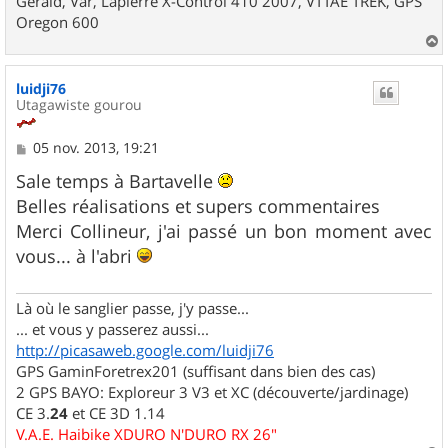
Gérald, Var, Lapierre X-Control 410 2007, VTTAE TREK, GPS
Oregon 600
a
u
luidji76
t
Utagawiste gourou
M
05 nov. 2013, 19:21
e
s
Sale temps à Bartavelle
s
Belles réalisations et supers commentaires
a
g
Merci Collineur, j'ai passé un bon moment avec
e
vous... à l'abri
Là où le sanglier passe, j'y passe...
... et vous y passerez aussi...
http://picasaweb.google.com/luidji76
GPS GaminForetrex201 (suffisant dans bien des cas)
2 GPS BAYO: Exploreur 3 V3 et XC (découverte/jardinage)
CE 3.
24
et CE 3D 1.14
V.A.E. Haibike XDURO N'DURO RX 26"