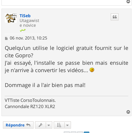
a
u
TiSeb
t
Utagawist
e novice
M
06 nov. 2013, 10:25
e
s
Quelqu'un utilise le logiciel gratuit fournit sur le
s
cite Gopro?
a
g
J'ai essayé, l'installe se passe bien mais ensuite
e
je n'arrive à convertir les vidéos...
Dommage il a l'air bien pas mal!
VTTiste CorsoToulonnais.
Cannondale RZ120 XLR2
a
u
Répondre
t