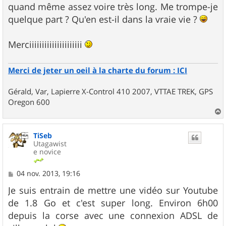
quand même assez voire très long. Me trompe-je
quelque part ? Qu'en est-il dans la vraie vie ?
Merciiiiiiiiiiiiiiiiiiiii
Merci de jeter un oeil à la charte du forum : ICI
Gérald, Var, Lapierre X-Control 410 2007, VTTAE TREK, GPS
Oregon 600
a
u
TiSeb
t
Utagawist
e novice
M
04 nov. 2013, 19:16
e
s
Je suis entrain de mettre une vidéo sur Youtube
s
de 1.8 Go et c'est super long. Environ 6h00
a
g
depuis la corse avec une connexion ADSL de
e