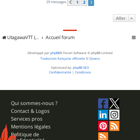
29 messages
1
2
3
Précédent
Aller
UtagawaVTT (Randos VTT et VTTAE avec traces GPS)
Accueil forum
Développé par
phpBB
® Forum Software © phpBB Limited
Traduction française officielle
©
Qiaeru
Optimized by:
phpBB SEO
Confidentialité
|
Conditions
Qui sommes-nous ?
Contact & Logos
Services pros
Mentions légales
Politique de