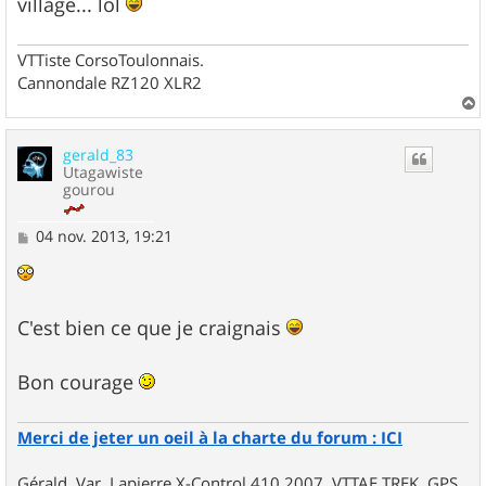
village... lol
VTTiste CorsoToulonnais.
Cannondale RZ120 XLR2
a
u
gerald_83
t
Utagawiste
gourou
M
04 nov. 2013, 19:21
e
s
s
a
g
C'est bien ce que je craignais
e
Bon courage
Merci de jeter un oeil à la charte du forum : ICI
Gérald, Var, Lapierre X-Control 410 2007, VTTAE TREK, GPS