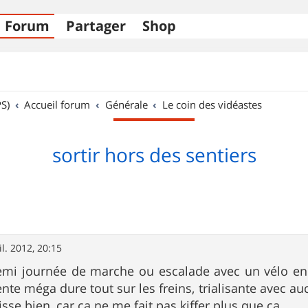
Forum
Partager
Shop
S)
Accueil forum
Générale
Le coin des vidéastes
sortir hors des sentiers
il. 2012, 20:15
emi journée de marche ou escalade avec un vélo en
nte méga dure tout sur les freins, trialisante avec au
aisse bien, car ça ne me fait pas kiffer plus que ça