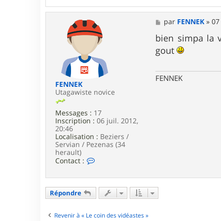
r
g
o
M
par
FENNEK
»
07 
g
e
o
s
bien simpa la v
m
s
gout
o
a
n
g
s
e
t
FENNEK
e
FENNEK
r
Utagawiste novice
Messages :
17
Inscription :
06 juil. 2012,
20:46
Localisation :
Beziers /
Servian / Pezenas (34
herault)
C
Contact :
o
n
t
a
Répondre
c
t
e
Revenir à « Le coin des vidéastes »