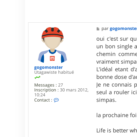
M
par
gogomonste
e
s
oui c'est sur qu
s
un bon single a
a
g
chemin comme c
e
vraiment simpa
gogomonster
L'idéal etant d
Utagawiste habitué
bonne dose d'a
Je ne connais p
Messages :
27
Inscription :
30 mars 2012,
seul a rouler ic
10:24
simpas.
C
Contact :
o
n
t
la prochaine foi
a
c
t
Life is better 
e