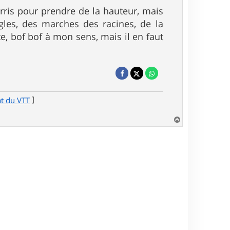
urris pour prendre de la hauteur, mais
gles, des marches des racines, de la
ste, bof bof à mon sens, mais il en faut
]
at du VTT
H
a
u
t