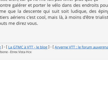
contre galérer et porter le vélo dans des endroits po
e que la descente qui suit soit ludique, des épin
tiers aériens c'est cool, mais là, à moins d'être triali
outs me direz vous.
] - [
] - [
g
La GTMC à VTT - le blog
Arverne VTT : le forum auvergn
one - Etrex Vista Hcx