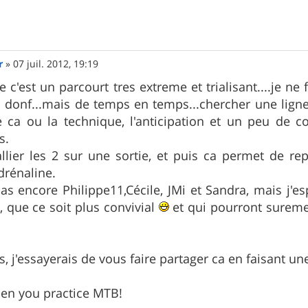
r
»
07 juil. 2012, 19:19
e c'est un parcourt tres extreme et trialisant....je ne 
 donf...mais de temps en temps...chercher une ligne 
a ou la technique, l'anticipation et un peu de co
s.
'allier les 2 sur une sortie, et puis ca permet de r
drénaline.
as encore Philippe11,Cécile, JMi et Sandra, mais j'e
i, que ce soit plus convivial
et qui pourront sureme
s, j'essayerais de vous faire partager ca en faisant un
when you practice MTB!