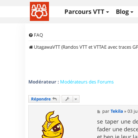
Parcours VTT
Blog
FAQ
UtagawaVTT (Randos VTT et VTTAE avec traces GP
Modérateur :
Modérateurs des Forums
Répondre
M
par
Tekila
»
03 ju
e
s
se taper une d
s
fader une desce
a
g
et ben je leur l