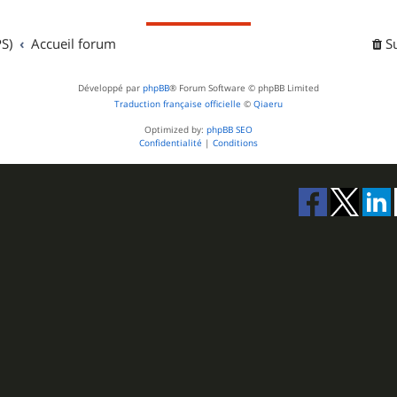
S)
Accueil forum
S
Développé par
phpBB
® Forum Software © phpBB Limited
Traduction française officielle
©
Qiaeru
Optimized by:
phpBB SEO
Confidentialité
|
Conditions