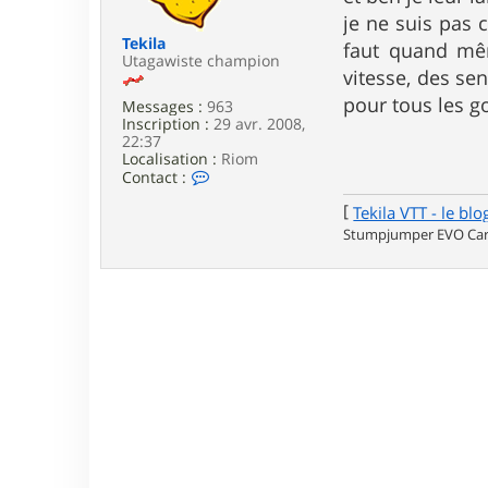
e
je ne suis pas 
Tekila
faut quand mêm
Utagawiste champion
vitesse, des sen
pour tous les g
Messages :
963
Inscription :
29 avr. 2008,
22:37
Localisation :
Riom
C
Contact :
o
[
n
Tekila VTT - le blo
t
Stumpjumper EVO Carb
a
c
t
e
r
T
e
k
i
l
a