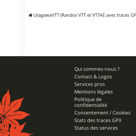
r
F
E
UtagawaVTT (Randos VTT et VTTAE avec traces GP
N
N
E
K
Qui sommes-nous ?
Contact & Logos
Services pros
Mentions légales
Politique de
confidentialité
Consentement / Cookies
Stats des traces GPX
Status des services