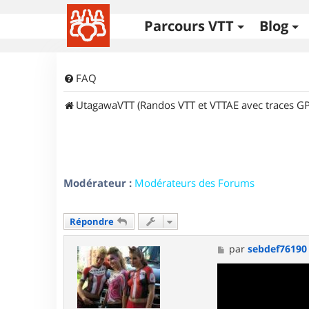
Parcours VTT
Blog
FAQ
UtagawaVTT (Randos VTT et VTTAE avec traces GP
Modérateur :
Modérateurs des Forums
Répondre
M
par
sebdef76190
e
s
s
a
g