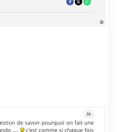
H
a
u
t
uestion de savoir pourquoi on fait une
ndo ....
c'est comme si chaque fois