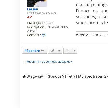
g
que tu photogr
e
Larsen
l'image ou que
Utagawiste gourou
secondes, désol
sinon hormis le
Messages :
3613
Inscription :
30 août 2005,
20:51
C
eTrex vista HCx -
Contact :
o
n
t
a
Répondre
c
t
e
Revenir à « Le coin des vidéastes »
r
L
a
UtagawaVTT (Randos VTT et VTTAE avec traces GP
r
s
e
n