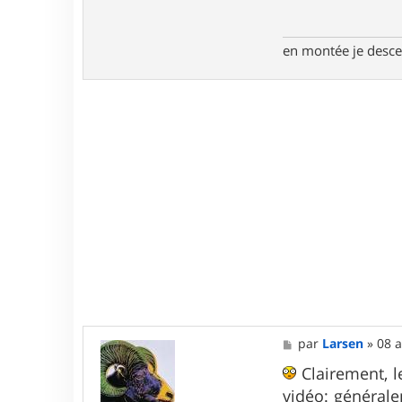
en montée je descen
M
par
Larsen
»
08 a
e
s
Clairement, l
s
vidéo: général
a