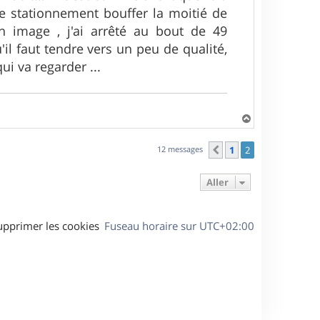
 stationnement bouffer la moitié de
n image , j'ai arrêté au bout de 49
il faut tendre vers un peu de qualité,
ui va regarder ...
H
a
u
12 messages
1
2
Précédent
t
Aller
upprimer les cookies
Fuseau horaire sur
UTC+02:00