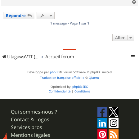
a
u
Répondre
t
1 message • Page
1
sur
1
Aller
UtagawaVTT (Randos VTT et VTTAE avec traces GPS)
Accueil forum
Développé par
phpBB
® Forum Software © phpBB Limited
Traduction française officielle
©
Qiaeru
Optimized by:
phpBB SEO
Confidentialité
|
Conditions
Qui sommes-nous ?
Contact & Logos
Services pros
Mentions légales