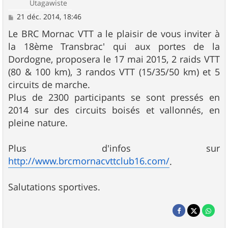
Utagawiste
M
21 déc. 2014, 18:46
e
s
Le BRC Mornac VTT a le plaisir de vous inviter à
s
la 18ème Transbrac' qui aux portes de la
a
g
Dordogne, proposera le 17 mai 2015, 2 raids VTT
e
(80 & 100 km), 3 randos VTT (15/35/50 km) et 5
circuits de marche.
Plus de 2300 participants se sont pressés en
2014 sur des circuits boisés et vallonnés, en
pleine nature.
Plus d'infos sur
http://www.brcmornacvttclub16.com/
.
Salutations sportives.