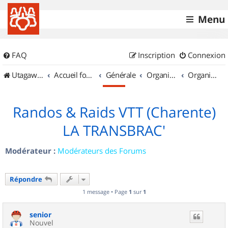
Menu
FAQ
Inscription
Connexion
UtagawaVTT (Randos VTT et VTTAE avec traces GPS)
Accueil forum
Générale
Organisation de sorties & Recherche de partenaires
Organisation de sorties en région Poitou Charentes
Randos & Raids VTT (Charente)
LA TRANSBRAC'
Modérateur :
Modérateurs des Forums
Répondre
1 message • Page
1
sur
1
senior
Nouvel