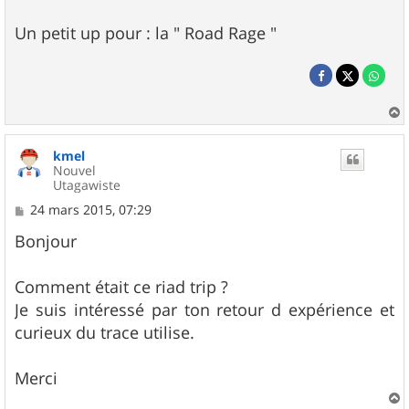
Un petit up pour : la " Road Rage "
a
u
kmel
t
Nouvel
Utagawiste
M
24 mars 2015, 07:29
e
s
Bonjour
s
a
g
Comment était ce riad trip ?
e
Je suis intéressé par ton retour d expérience et
curieux du trace utilise.
Merci