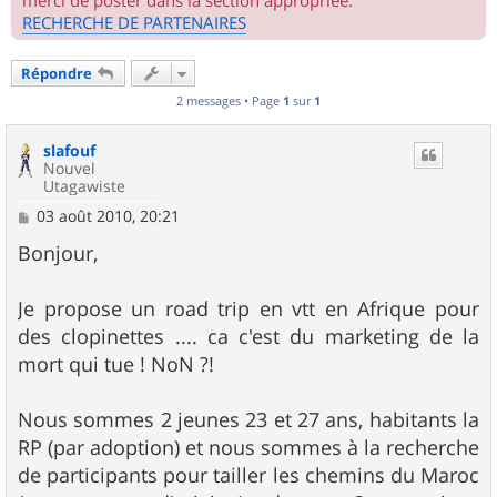
merci de poster dans la section appropriée.
RECHERCHE DE PARTENAIRES
Répondre
2 messages • Page
1
sur
1
slafouf
Nouvel
Utagawiste
M
03 août 2010, 20:21
e
s
Bonjour,
s
a
g
Je propose un road trip en vtt en Afrique pour
e
des clopinettes .... ca c'est du marketing de la
mort qui tue ! NoN ?!
Nous sommes 2 jeunes 23 et 27 ans, habitants la
RP (par adoption) et nous sommes à la recherche
de participants pour tailler les chemins du Maroc