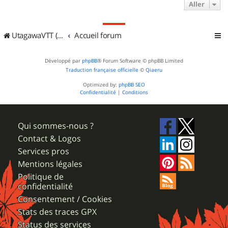
Aller
UtagawaVTT (Randos VTT et VTTAE avec traces GPS)
Accueil forum
Développé par
phpBB
® Forum Software © phpBB Limited
Traduction française officielle
©
Qiaeru
Optimized by:
phpBB SEO
Confidentialité
|
Conditions
Qui sommes-nous ?
Contact & Logos
Services pros
Mentions légales
Politique de
confidentialité
Consentement / Cookies
Stats des traces GPX
Status des services