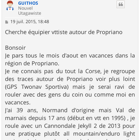
GUITHOS
Nouvel
Utagawiste
M
19 juil. 2015, 18:48
e
s
Cherche équipier vttiste autour de Propriano
s
a
g
Bonsoir
e
Je pars tous le mois d'aout en vacances dans la
région de Propriano.
Je ne connais pas du tout la Corse, je regroupe
des traces autour de Propriano voir plus loint
(GPS Twonav Sportiva) mais je serai ravi de
rouler avec des gens du coin ou comme moi en
vacances.
J'ai 39 ans, Normand d'origine mais Val de
marnais depuis 17 ans (début en vtt en 1995) , je
roule avec un Cannondale Jekyll 2 de 2013 pour
une pratique plutôt all mountain/enduro light