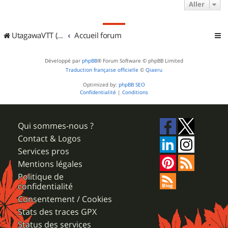
Aller
UtagawaVTT (Randos VTT et VTTAE avec traces GPS)
Accueil forum
Développé par
phpBB
® Forum Software © phpBB Limited
Traduction française officielle
©
Qiaeru
Optimized by:
phpBB SEO
Confidentialité
|
Conditions
Qui sommes-nous ?
Contact & Logos
Services pros
Mentions légales
Politique de
confidentialité
Consentement / Cookies
Stats des traces GPX
Status des services