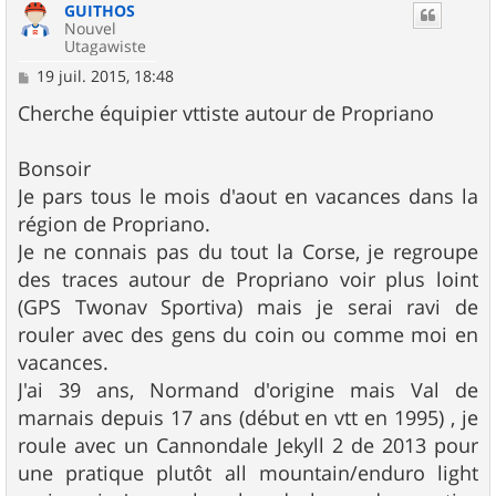
GUITHOS
Nouvel
Utagawiste
M
19 juil. 2015, 18:48
e
s
Cherche équipier vttiste autour de Propriano
s
a
g
Bonsoir
e
Je pars tous le mois d'aout en vacances dans la
région de Propriano.
Je ne connais pas du tout la Corse, je regroupe
des traces autour de Propriano voir plus loint
(GPS Twonav Sportiva) mais je serai ravi de
rouler avec des gens du coin ou comme moi en
vacances.
J'ai 39 ans, Normand d'origine mais Val de
marnais depuis 17 ans (début en vtt en 1995) , je
roule avec un Cannondale Jekyll 2 de 2013 pour
une pratique plutôt all mountain/enduro light