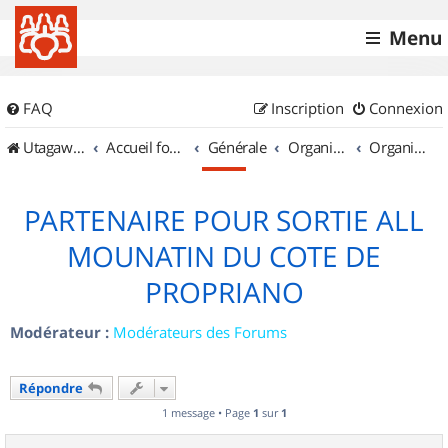
Menu
FAQ
Inscription
Connexion
UtagawaVTT (Randos VTT et VTTAE avec traces GPS)
Accueil forum
Générale
Organisation de sorties & Recherche de partenaires
Organisation de sorties en région Corse
PARTENAIRE POUR SORTIE ALL
MOUNATIN DU COTE DE
PROPRIANO
Modérateur :
Modérateurs des Forums
Répondre
1 message • Page
1
sur
1