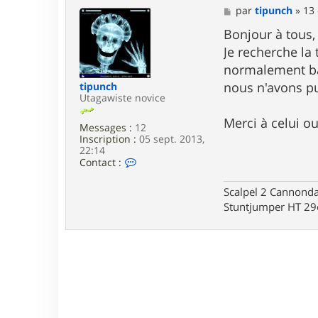
M
par
tipunch
»
13 
e
s
Bonjour à tous,
s
Je recherche la 
a
g
normalement bal
e
nous n'avons pu
tipunch
Utagawiste novice
Merci à celui ou
Messages :
12
Inscription :
05 sept. 2013,
22:14
C
Contact :
o
n
Scalpel 2 Cannond
t
Stuntjumper HT 2
a
c
t
e
r
t
i
p
u
n