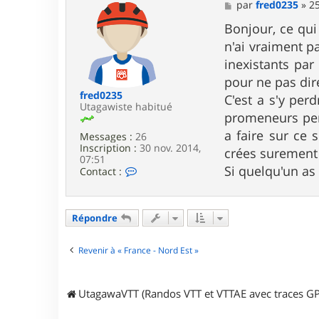
a
M
par
fred0235
»
25
c
e
t
s
Bonjour, ce qui
e
s
n'ai vraiment pa
r
a
T
g
inexistants par
g
e
pour ne pas dire
v
B
fred0235
C'est a s'y perd
o
Utagawiste habitué
promeneurs perd
b
a faire sur ce 
Messages :
26
Inscription :
30 nov. 2014,
crées surement 
07:51
Si quelqu'un as 
C
Contact :
o
n
t
a
Répondre
c
t
e
Revenir à « France - Nord Est »
r
f
r
UtagawaVTT (Randos VTT et VTTAE avec traces GP
e
d
0