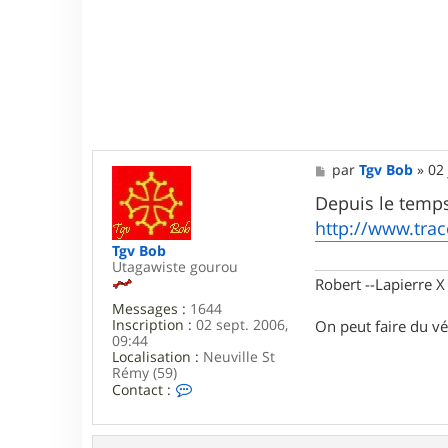
c
h
M
par
Tgv Bob
»
02 
e
s
Depuis le temps 
s
http://www.tra
a
g
Tgv Bob
e
Utagawiste gourou
Robert --Lapierre 
Messages :
1644
Inscription :
02 sept. 2006,
On peut faire du vé
09:44
Localisation :
Neuville St
Rémy (59)
C
Contact :
o
n
t