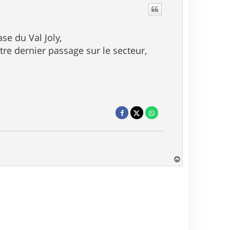
se du Val Joly,
tre dernier passage sur le secteur,
H
a
u
t