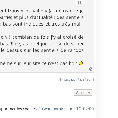
t
eut trouver du valjoly (a moins que je
tie) et plus d'actualité ! des sentiers
a-bas sont indiqués et très très mal !
joly ! combien de fois j'y ai croisé de
as !!! il y as quelque chose de super
 le dessus sur les sentiers de randos
r même sur leur site ce n'est pas bon
H
a
u
3 messages • Page
1
sur
1
t
Aller
upprimer les cookies
Fuseau horaire sur
UTC+02:00