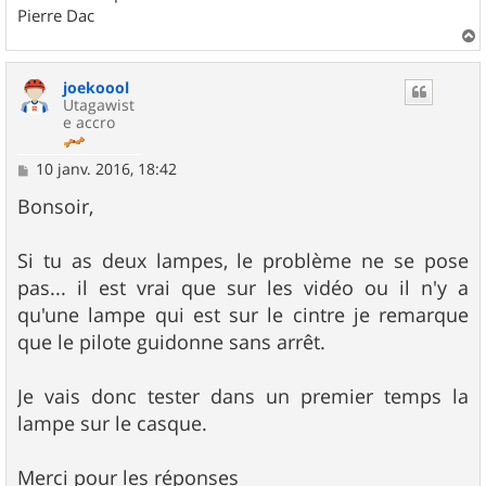
Pierre Dac
a
u
joekoool
t
Utagawist
e accro
M
10 janv. 2016, 18:42
e
s
Bonsoir,
s
a
g
Si tu as deux lampes, le problème ne se pose
e
pas... il est vrai que sur les vidéo ou il n'y a
qu'une lampe qui est sur le cintre je remarque
que le pilote guidonne sans arrêt.
Je vais donc tester dans un premier temps la
lampe sur le casque.
Merci pour les réponses