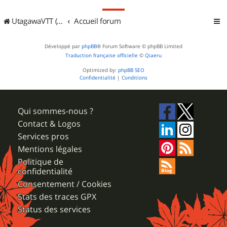
UtagawaVTT (Randos VTT et VTTAE avec traces GPS)
Accueil forum
Développé par
phpBB
® Forum Software © phpBB Limited
Traduction française officielle
©
Qiaeru
Optimized by:
phpBB SEO
Confidentialité
|
Conditions
Qui sommes-nous ?
Contact & Logos
Services pros
Mentions légales
Politique de
confidentialité
Consentement / Cookies
Stats des traces GPX
Status des services