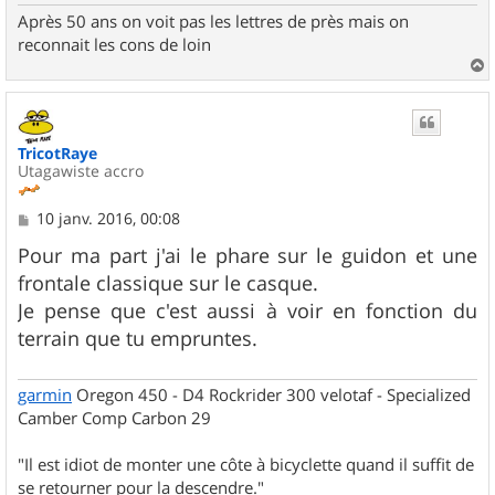
Après 50 ans on voit pas les lettres de près mais on
reconnait les cons de loin
a
u
t
TricotRaye
Utagawiste accro
M
10 janv. 2016, 00:08
e
s
Pour ma part j'ai le phare sur le guidon et une
s
frontale classique sur le casque.
a
g
Je pense que c'est aussi à voir en fonction du
e
terrain que tu empruntes.
garmin
Oregon 450 - D4 Rockrider 300 velotaf - Specialized
Camber Comp Carbon 29
"Il est idiot de monter une côte à bicyclette quand il suffit de
se retourner pour la descendre."