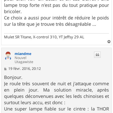
lampe trop forte n'est pas du tout pratique pour
bricoler.
Ce choix a aussi pour intérêt de réduire le poids
sur la tête que je trouve très désagréable ...
Mulet SR Titane, X-control 310, YT Jeffsy 29 AL
a
u
miandme
t
Nouvel
Utagawiste
M
19 févr. 2016, 20:12
e
s
Bonjour.
s
Je roule très souvent de nuit et j'attaque comme
a
g
en plein jour. Ma solution miracle, après
e
quelques déconvenues avec les leds chinoises et
surtout leurs accu, est donc :
Une super lampe fiable sur le cintre : la THOR