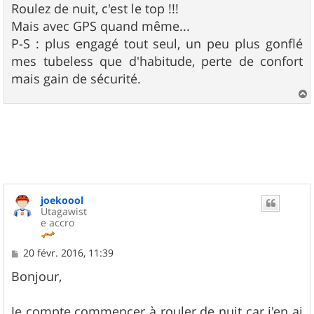
Roulez de nuit, c'est le top !!!
Mais avec GPS quand même...
P-S : plus engagé tout seul, un peu plus gonflé
mes tubeless que d'habitude, perte de confort
mais gain de sécurité.
a
u
t
joekoool
Utagawist
e accro
M
20 févr. 2016, 11:39
e
s
Bonjour,
s
a
g
Je compte commencer à rouler de nuit car j'en ai