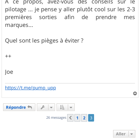
A ce propos, avez-vous des conseils sur le
pilotage ... je pense y aller plutôt cool sur les 2-3
premières sorties afin de prendre mes
marques...
Quel sont les pièges à éviter ?
++
Joe
https://t.me/pump_upp
a
u
Répondre
t
26 messages
1
2
3
Précédent
Aller