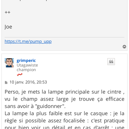
++
Joe
https://t.me/pump_upp
a
u
grimperic
t
Utagawiste
champion
M
10 janv. 2016, 20:53
e
s
Perso, je mets la lampe principale sur le cintre ,
s
vu le champ assez large je trouve ça efficace
a
g
sans avoir à "guidonner".
e
La lampe la plus faible est sur le casque : je la
règle si possible assez focalisée : c'est pratique
pour bien voir un détail et en cas d'arrêt : une