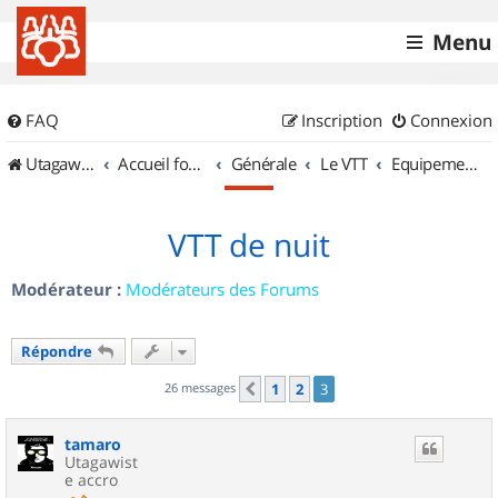
Menu
FAQ
Inscription
Connexion
UtagawaVTT (Randos VTT et VTTAE avec traces GPS)
Accueil forum
Générale
Le VTT
Equipements et Accessoires
VTT de nuit
Modérateur :
Modérateurs des Forums
Répondre
26 messages
1
2
3
Précédent
tamaro
Utagawist
e accro