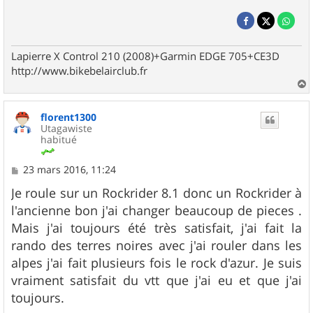
Lapierre X Control 210 (2008)+Garmin EDGE 705+CE3D
http://www.bikebelairclub.fr
a
u
florent1300
t
Utagawiste
habitué
M
23 mars 2016, 11:24
e
s
Je roule sur un Rockrider 8.1 donc un Rockrider à
s
l'ancienne bon j'ai changer beaucoup de pieces .
a
g
Mais j'ai toujours été très satisfait, j'ai fait la
e
rando des terres noires avec j'ai rouler dans les
alpes j'ai fait plusieurs fois le rock d'azur. Je suis
vraiment satisfait du vtt que j'ai eu et que j'ai
toujours.