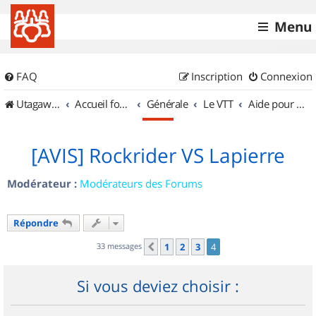
Menu
FAQ
Inscription
Connexion
UtagawaVTT (Randos VTT et VTTAE avec traces GPS)
Accueil forum
Générale
Le VTT
Aide pour l'achat d'un VTT
[AVIS] Rockrider VS Lapierre
Modérateur :
Modérateurs des Forums
Répondre
33 messages
1
2
3
4
Précédent
Si vous deviez choisir :