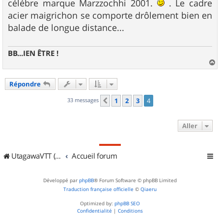
célébre marque Marzzochhi 2001.
. Le cadre
acier maigrichon se comporte drôlement bien en
balade de longue distance...
BB...IEN ÊTRE !
a
u
Répondre
t
33 messages
1
2
3
4
Précédent
Aller
UtagawaVTT (Randos VTT et VTTAE avec traces GPS)
Accueil forum
Développé par
phpBB
® Forum Software © phpBB Limited
Traduction française officielle
©
Qiaeru
Optimized by:
phpBB SEO
Confidentialité
|
Conditions