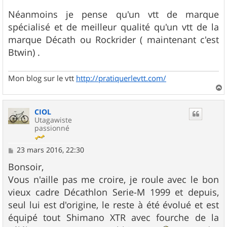
Néanmoins je pense qu'un vtt de marque
spécialisé et de meilleur qualité qu'un vtt de la
marque Décath ou Rockrider ( maintenant c'est
Btwin) .
Mon blog sur le vtt
http://pratiquerlevtt.com/
a
u
CIOL
t
Utagawiste
passionné
M
23 mars 2016, 22:30
e
s
Bonsoir,
s
Vous n'aille pas me croire, je roule avec le bon
a
g
vieux cadre Décathlon Serie-M 1999 et depuis,
e
seul lui est d'origine, le reste à été évolué et est
équipé tout Shimano XTR avec fourche de la