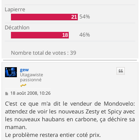
Lapierre
54%
21
Décathlon
46%
18
Nombre total de votes :
39
gew
Utagawiste
passionné
M
18 août 2008, 10:26
e
s
C'est ce que m'a dit le vendeur de Mondovelo:
s
attendez de voir les nouveaus Zesty et Spicy avec
a
g
les nouveaux haubans en carbone, ça déchire sa
e
maman.
Le problème restera entier coté prix.