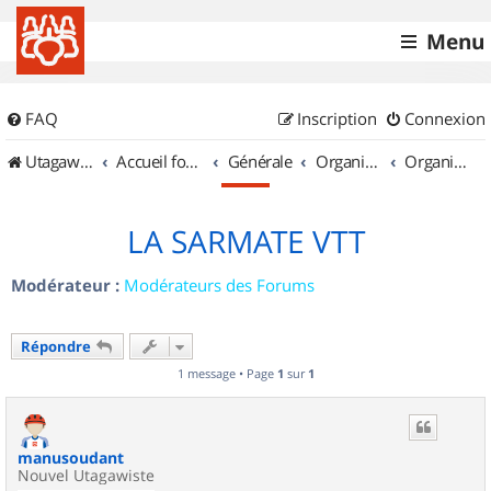
Menu
FAQ
Inscription
Connexion
UtagawaVTT (Randos VTT et VTTAE avec traces GPS)
Accueil forum
Générale
Organisation de sorties & Recherche de partenaires
Organisation de sorties en région Champagne Ardenne
LA SARMATE VTT
Modérateur :
Modérateurs des Forums
Répondre
1 message • Page
1
sur
1
manusoudant
Nouvel Utagawiste