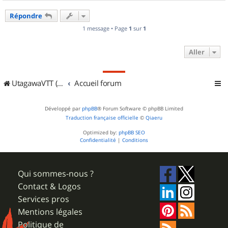
a
u
Répondre
t
1 message • Page
1
sur
1
Aller
UtagawaVTT (Randos VTT et VTTAE avec traces GPS)
Accueil forum
Développé par
phpBB
® Forum Software © phpBB Limited
Traduction française officielle
©
Qiaeru
Optimized by:
phpBB SEO
Confidentialité
|
Conditions
Qui sommes-nous ?
Contact & Logos
Services pros
Mentions légales
Politique de