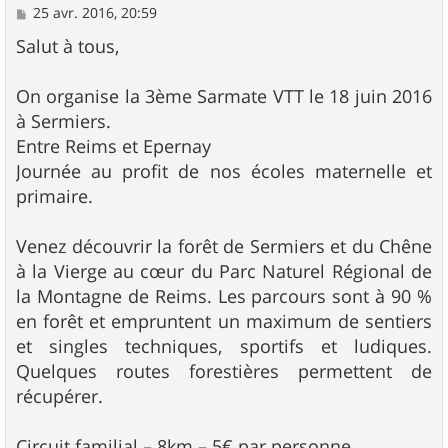
M
25 avr. 2016, 20:59
e
s
Salut à tous,
s
a
g
On organise la 3ème Sarmate VTT le 18 juin 2016
e
à Sermiers.
Entre Reims et Epernay
Journée au profit de nos écoles maternelle et
primaire.
Venez découvrir la forêt de Sermiers et du Chêne
à la Vierge au cœur du Parc Naturel Régional de
la Montagne de Reims. Les parcours sont à 90 %
en forêt et empruntent un maximum de sentiers
et singles techniques, sportifs et ludiques.
Quelques routes forestières permettent de
récupérer.
Circuit familial – 8km – 5€ par personne