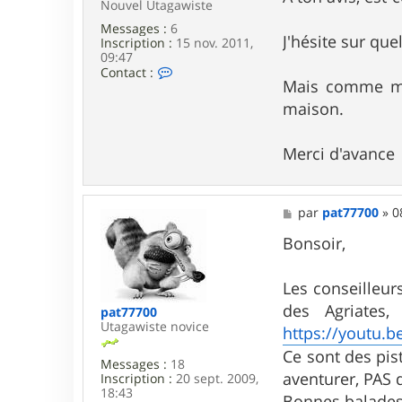
y
Nouvel Utagawiste
l
Messages :
6
e
J'hésite sur que
Inscription :
15 nov. 2011,
x
09:47
_
C
Contact :
m
Mais comme mon 
o
t
n
b
maison.
t
a
c
Merci d'avance
t
e
r
A
M
par
pat77700
»
0
r
e
n
s
Bonsoir,
o
s
g
a
e
g
Les conseilleurs
e
e
des Agriates
pat77700
Utagawiste novice
https://youtu.b
Ce sont des pist
Messages :
18
aventurer, PAS 
Inscription :
20 sept. 2009,
18:43
Bonnes balades d