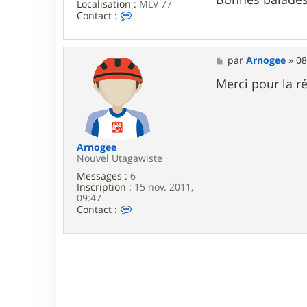
Localisation :
MLV 77
C
Contact :
o
n
t
a
M
par
Arnogee
»
08
c
e
t
s
Merci pour la ré
e
s
r
a
p
g
a
e
t
7
Arnogee
7
Nouvel Utagawiste
7
Messages :
6
0
Inscription :
15 nov. 2011,
0
09:47
C
Contact :
o
n
t
a
c
t
e
r
A