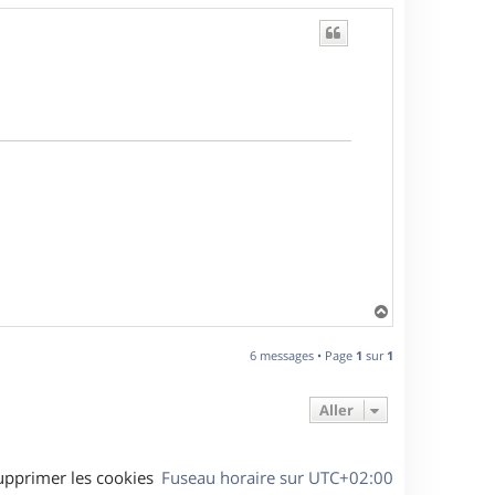
H
a
u
6 messages • Page
1
sur
1
t
Aller
upprimer les cookies
Fuseau horaire sur
UTC+02:00