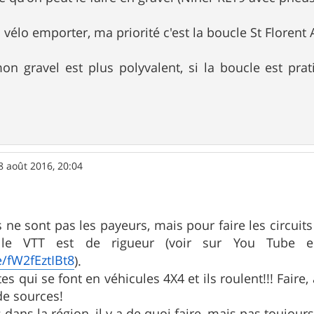
l vélo emporter, ma priorité c'est la boucle St Florent A
gravel est plus polyvalent, si la boucle est pratic
8 août 2016, 20:04
 ne sont pas les payeurs, mais pour faire les circuits
, le VTT est de rigueur (voir sur You Tube e
e/fW2fEztIBt8
).
es qui se font en véhicules 4X4 et ils roulent!!! Faire, 
de sources!
ans la région, il y a de quoi faire, mais pas toujours