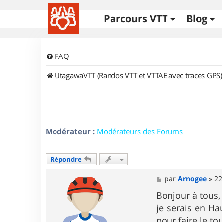
Parcours VTT
Blog
FAQ
UtagawaVTT (Randos VTT et VTTAE avec traces GPS)
Modérateur :
Modérateurs des Forums
Répondre
M
par
Arnogee
»
22
e
s
Bonjour à tous,
s
je serais en Ha
a
g
pour faire le tou