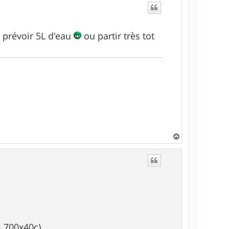
ut prévoir 5L d'eau
ou partir très tot
H
a
u
t
s 700x40c)