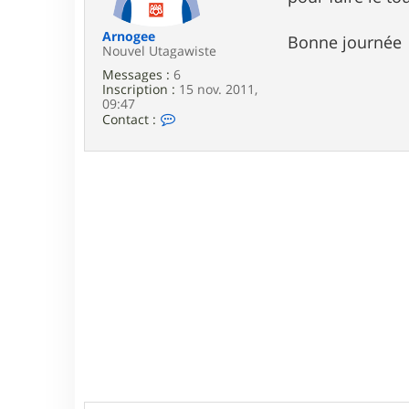
e
Arnogee
Bonne journée
Nouvel Utagawiste
Messages :
6
Inscription :
15 nov. 2011,
09:47
C
Contact :
o
n
t
a
c
t
e
r
A
r
n
o
g
e
e