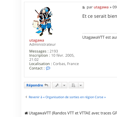
r
M
par
utagawa
»
09
n
e
o
s
Et ce serait bie
g
s
e
a
e
g
e
UtagawaVTT est au
utagawa
Administrateur
Messages :
2193
Inscription :
10 févr. 2005,
21:02
Localisation :
Corbas, France
C
Contact :
o
n
t
a
Répondre
c
t
e
Revenir à « Organisation de sorties en région Corse »
r
u
t
UtagawaVTT (Randos VTT et VTTAE avec traces GP
a