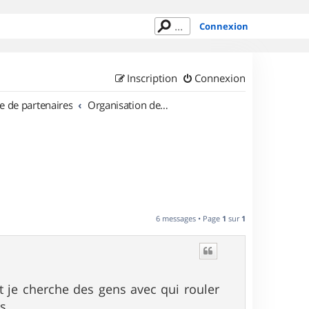
Connexion
Inscription
Connexion
e de partenaires
Organisation de sorties en région Corse
6 messages • Page
1
sur
1
t je cherche des gens avec qui rouler
s .