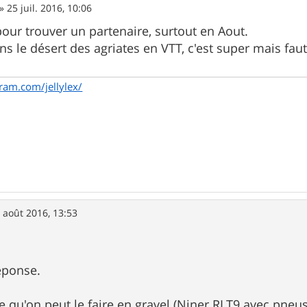
»
25 juil. 2016, 10:06
ur trouver un partenaire, surtout en Aout.
 4 ans le désert des agriates en VTT, c'est super mais fa
ram.com/jellylex/
 août 2016, 13:53
éponse.
ce qu'on peut le faire en gravel (Niner RLT9 avec pneu