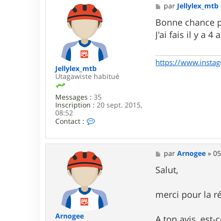
M
par
Jellylex_mtb
e
s
Bonne chance po
s
J'ai fais il y a
a
g
e
https://www.instag
Jellylex_mtb
Utagawiste habitué
Messages :
35
Inscription :
20 sept. 2015,
08:52
C
Contact :
o
n
t
a
M
par
Arnogee
»
05
c
e
t
s
Salut,
e
s
r
a
J
g
merci pour la r
e
e
l
l
Arnogee
A ton avis, est-