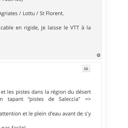
griates / Lottu / St Florent.
able en rigide, je laisse le VTT à la
H
a
u
t
 et les pistes dans la région du désert
n tapant "pistes de Saleccia" =>
attention et le plein d'eau avant de s'y
 pas facile!