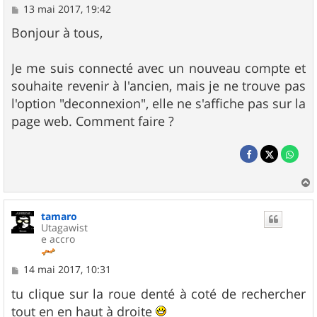
M
13 mai 2017, 19:42
e
s
Bonjour à tous,
s
a
g
Je me suis connecté avec un nouveau compte et
e
souhaite revenir à l'ancien, mais je ne trouve pas
l'option "deconnexion", elle ne s'affiche pas sur la
page web. Comment faire ?
a
u
tamaro
t
Utagawist
e accro
M
14 mai 2017, 10:31
e
s
tu clique sur la roue denté à coté de rechercher
s
tout en en haut à droite
a