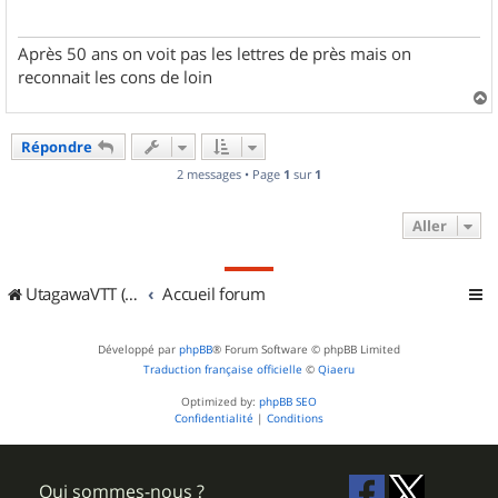
g
e
Après 50 ans on voit pas les lettres de près mais on
reconnait les cons de loin
a
u
Répondre
t
2 messages • Page
1
sur
1
Aller
UtagawaVTT (Randos VTT et VTTAE avec traces GPS)
Accueil forum
Développé par
phpBB
® Forum Software © phpBB Limited
Traduction française officielle
©
Qiaeru
Optimized by:
phpBB SEO
Confidentialité
|
Conditions
Qui sommes-nous ?