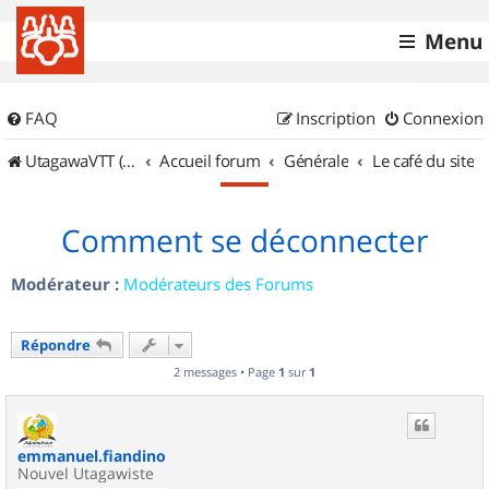
Menu
FAQ
Inscription
Connexion
UtagawaVTT (Randos VTT et VTTAE avec traces GPS)
Accueil forum
Générale
Le café du site
Comment se déconnecter
Modérateur :
Modérateurs des Forums
Répondre
2 messages • Page
1
sur
1
emmanuel.fiandino
Nouvel Utagawiste