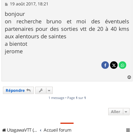
M
19 août 2017, 18:21
e
s
bonjour
s
on recherche bruno et moi des éventuels
a
g
partenaires pour des sorties vtt de 20 à 40 kms
e
aux alentours de saintes
a bientot
jerome
a
u
Répondre
t
1 message • Page
1
sur
1
Aller
UtagawaVTT (Randos VTT et VTTAE avec traces GPS)
Accueil forum