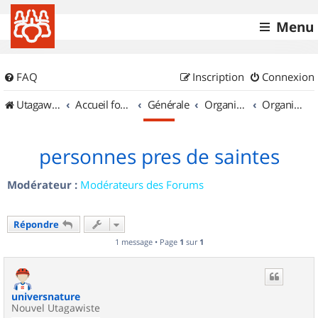
Menu
FAQ
Inscription
Connexion
UtagawaVTT (Randos VTT et VTTAE avec traces GPS)
Accueil forum
Générale
Organisation de sorties & Recherche de partenaires
Organisation de sorties en région Poitou Charentes
personnes pres de saintes
Modérateur :
Modérateurs des Forums
Répondre
1 message • Page
1
sur
1
universnature
Nouvel Utagawiste