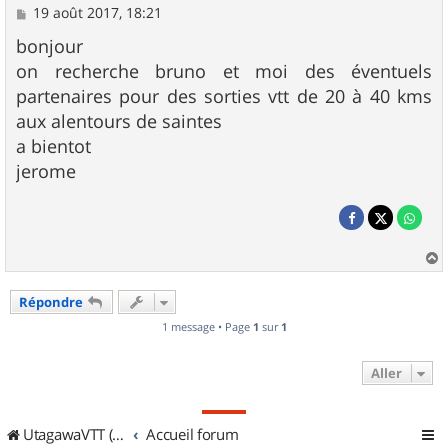
M
19 août 2017, 18:21
e
s
bonjour
s
on recherche bruno et moi des éventuels
a
g
partenaires pour des sorties vtt de 20 à 40 kms
e
aux alentours de saintes
a bientot
jerome
a
u
Répondre
t
1 message • Page
1
sur
1
Aller
UtagawaVTT (Randos VTT et VTTAE avec traces GPS)
Accueil forum