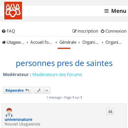
Menu
FAQ
Inscription
Connexion
UtagawaVTT (Randos VTT et VTTAE avec traces GPS)
Accueil forum
Générale
Organisation de sorties & Recherche de partenaires
Organisation de sorties en région Poitou Charentes
personnes pres de saintes
Modérateur :
Modérateurs des Forums
Répondre
1 message • Page
1
sur
1
universnature
Nouvel Utagawiste