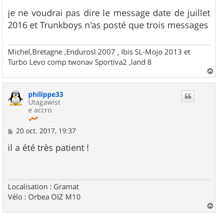
e
s
je ne voudrai pas dire le message date de juillet
s
2016 et Trunkboys n'as posté que trois messages
a
g
e
Michel,Bretagne ,Endurosl 2007 , Ibis SL-Mojo 2013 et
Turbo Levo comp twonav Sportiva2 ,land 8
a
u
philippe33
t
Utagawist
e accro
M
20 oct. 2017, 19:37
e
s
il a été très patient !
s
a
g
e
Localisation : Gramat
Vélo : Orbea OIZ M10
a