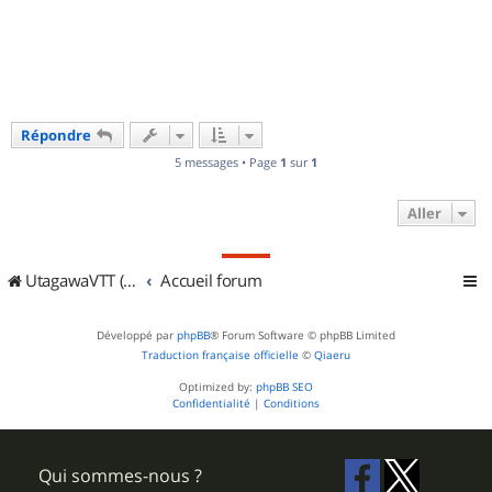
u
t
Répondre
5 messages • Page
1
sur
1
Aller
UtagawaVTT (Randos VTT et VTTAE avec traces GPS)
Accueil forum
Développé par
phpBB
® Forum Software © phpBB Limited
Traduction française officielle
©
Qiaeru
Optimized by:
phpBB SEO
Confidentialité
|
Conditions
Qui sommes-nous ?