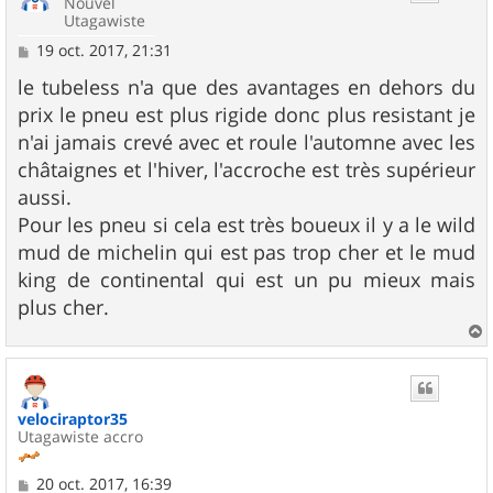
Nouvel
Utagawiste
M
19 oct. 2017, 21:31
e
s
le tubeless n'a que des avantages en dehors du
s
prix le pneu est plus rigide donc plus resistant je
a
g
n'ai jamais crevé avec et roule l'automne avec les
e
châtaignes et l'hiver, l'accroche est très supérieur
aussi.
Pour les pneu si cela est très boueux il y a le wild
mud de michelin qui est pas trop cher et le mud
king de continental qui est un pu mieux mais
plus cher.
a
u
t
velociraptor35
Utagawiste accro
M
20 oct. 2017, 16:39