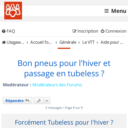
Menu
FAQ
Inscription
Connexion
UtagawaVTT (Randos VTT et VTTAE avec traces GPS)
Accueil forum
Générale
Le VTT
Aide pour l'achat d'un VTT
Bon pneus pour l'hiver et
passage en tubeless ?
Modérateur :
Modérateurs des Forums
Répondre
5 messages • Page
1
sur
1
Forcément Tubeless pour l'hiver ?