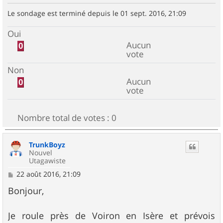
Le sondage est terminé depuis le 01 sept. 2016, 21:09
Oui
Aucun
0
vote
Non
Aucun
0
vote
Nombre total de votes :
0
TrunkBoyz
Nouvel
Utagawiste
M
22 août 2016, 21:09
e
s
Bonjour,
s
a
g
Je roule près de Voiron en Isère et prévois
e