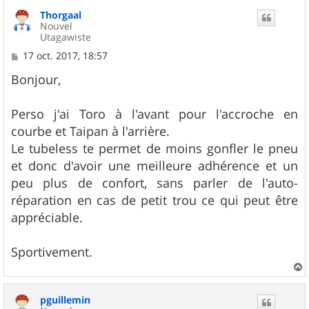
u
Thorgaal
t
Nouvel
Utagawiste
M
17 oct. 2017, 18:57
e
s
Bonjour,
s
a
g
Perso j'ai Toro à l'avant pour l'accroche en
e
courbe et Taipan à l'arrière.
Le tubeless te permet de moins gonfler le pneu
et donc d'avoir une meilleure adhérence et un
peu plus de confort, sans parler de l'auto-
réparation en cas de petit trou ce qui peut être
appréciable.
Sportivement.
a
u
pguillemin
t