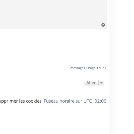
H
a
u
t
5 messages • Page
1
sur
1
Aller
upprimer les cookies
Fuseau horaire sur
UTC+02:00