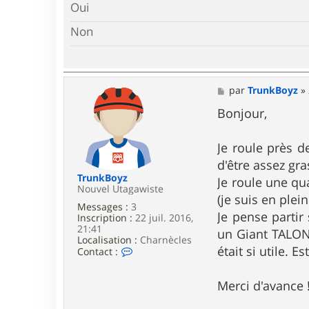
Oui
Non
M
par
TrunkBoyz
»
e
s
Bonjour,
s
a
g
Je roule près d
e
d'être assez gra
TrunkBoyz
Je roule une qu
Nouvel Utagawiste
(je suis en plei
Messages :
3
Je pense partir
Inscription :
22 juil. 2016,
21:41
un Giant TALON 
Localisation :
Charnècles
était si utile. 
C
Contact :
o
n
t
Merci d'avance 
a
c