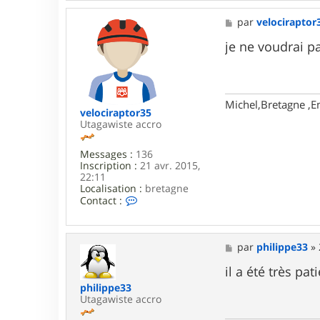
t
a
M
par
velociraptor
c
e
t
s
je ne voudrai p
e
s
r
a
p
g
g
e
u
Michel,Bretagne ,E
i
velociraptor35
l
Utagawiste accro
l
e
Messages :
136
m
Inscription :
21 avr. 2015,
i
22:11
n
Localisation :
bretagne
C
Contact :
o
n
t
a
M
par
philippe33
»
c
e
t
s
il a été très pati
e
s
philippe33
r
a
Utagawiste accro
v
g
e
e