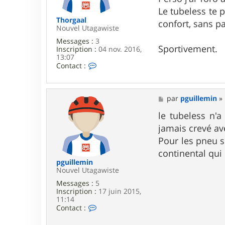
e
Le tubeless te 
Thorgaal
confort, sans pa
Nouvel Utagawiste
Messages :
3
Sportivement.
Inscription :
04 nov. 2016,
13:07
C
Contact :
o
n
t
a
M
par
pguillemin
»
c
e
t
s
le tubeless n'a
e
s
jamais crevé ave
r
a
T
g
Pour les pneu s
h
e
continental qui
o
r
pguillemin
g
Nouvel Utagawiste
a
Messages :
5
a
Inscription :
17 juin 2015,
l
11:14
C
Contact :
o
n