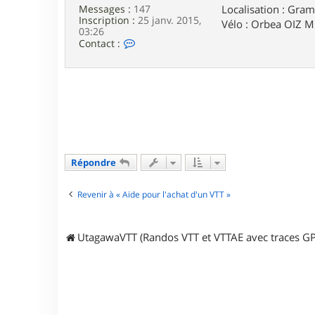
l
Localisation : Gram
Messages :
147
o
Inscription :
25 janv. 2015,
Vélo : Orbea OIZ 
c
03:26
i
C
Contact :
r
o
a
n
p
t
t
a
o
c
r
t
3
e
5
r
p
h
Répondre
i
l
i
Revenir à « Aide pour l'achat d'un VTT »
p
p
e
3
UtagawaVTT (Randos VTT et VTTAE avec traces GP
3