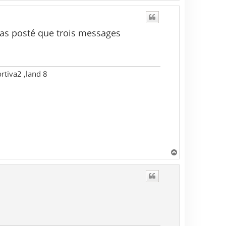
a
u
t
n'as posté que trois messages
rtiva2 ,land 8
H
a
u
t