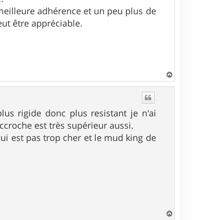
meilleure adhérence et un peu plus de
eut être appréciable.
H
a
u
t
us rigide donc plus resistant je n'ai
accroche est très supérieur aussi.
qui est pas trop cher et le mud king de
H