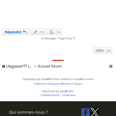
u
t
Répondre
5 messages • Page
1
sur
1
Aller
UtagawaVTT (Randos VTT et VTTAE avec traces GPS)
Accueil forum
Développé par
phpBB
® Forum Software © phpBB Limited
Traduction française officielle
©
Qiaeru
Optimized by:
phpBB SEO
Confidentialité
|
Conditions
Qui sommes-nous ?