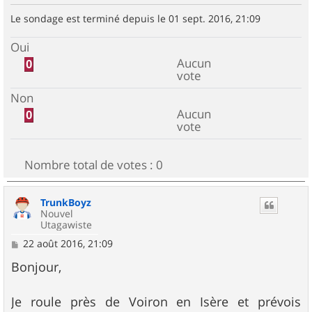
Le sondage est terminé depuis le 01 sept. 2016, 21:09
Oui
Aucun
0
vote
Non
Aucun
0
vote
Nombre total de votes :
0
TrunkBoyz
Nouvel
Utagawiste
M
22 août 2016, 21:09
e
s
Bonjour,
s
a
g
Je roule près de Voiron en Isère et prévois
e