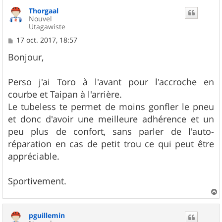
u
Thorgaal
t
Nouvel
Utagawiste
M
17 oct. 2017, 18:57
e
s
Bonjour,
s
a
g
Perso j'ai Toro à l'avant pour l'accroche en
e
courbe et Taipan à l'arrière.
Le tubeless te permet de moins gonfler le pneu
et donc d'avoir une meilleure adhérence et un
peu plus de confort, sans parler de l'auto-
réparation en cas de petit trou ce qui peut être
appréciable.
Sportivement.
a
u
pguillemin
t