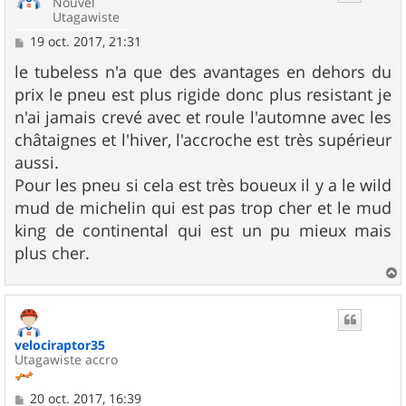
Nouvel
Utagawiste
M
19 oct. 2017, 21:31
e
s
le tubeless n'a que des avantages en dehors du
s
prix le pneu est plus rigide donc plus resistant je
a
g
n'ai jamais crevé avec et roule l'automne avec les
e
châtaignes et l'hiver, l'accroche est très supérieur
aussi.
Pour les pneu si cela est très boueux il y a le wild
mud de michelin qui est pas trop cher et le mud
king de continental qui est un pu mieux mais
plus cher.
a
u
t
velociraptor35
Utagawiste accro
M
20 oct. 2017, 16:39