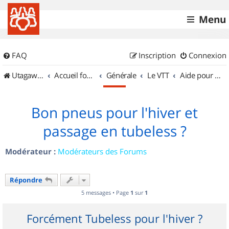
Menu
FAQ
Inscription
Connexion
UtagawaVTT (Randos VTT et VTTAE avec traces GPS)
Accueil forum
Générale
Le VTT
Aide pour l'achat d'un VTT
Bon pneus pour l'hiver et
passage en tubeless ?
Modérateur :
Modérateurs des Forums
Répondre
5 messages • Page
1
sur
1
Forcément Tubeless pour l'hiver ?