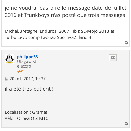
e
s
je ne voudrai pas dire le message date de juillet
s
2016 et Trunkboys n'as posté que trois messages
a
g
e
Michel,Bretagne ,Endurosl 2007 , Ibis SL-Mojo 2013 et
Turbo Levo comp twonav Sportiva2 ,land 8
a
u
philippe33
t
Utagawist
e accro
M
20 oct. 2017, 19:37
e
s
il a été très patient !
s
a
g
e
Localisation : Gramat
Vélo : Orbea OIZ M10
a