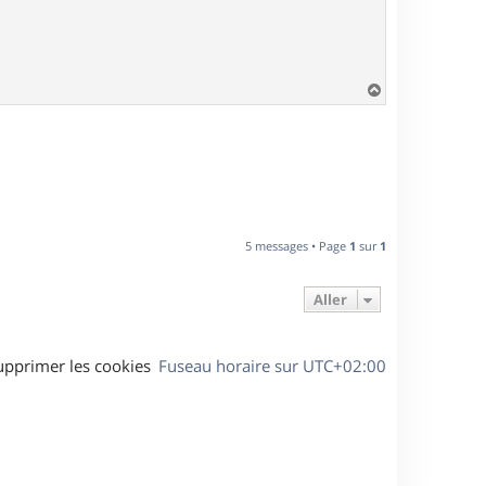
H
a
u
t
5 messages • Page
1
sur
1
Aller
upprimer les cookies
Fuseau horaire sur
UTC+02:00