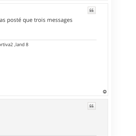
a
u
t
n'as posté que trois messages
rtiva2 ,land 8
H
a
u
t