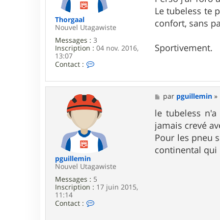
e
Le tubeless te 
Thorgaal
confort, sans pa
Nouvel Utagawiste
Messages :
3
Sportivement.
Inscription :
04 nov. 2016,
13:07
C
Contact :
o
n
t
a
M
par
pguillemin
»
c
e
t
s
le tubeless n'a
e
s
jamais crevé ave
r
a
T
g
Pour les pneu s
h
e
continental qui
o
r
pguillemin
g
Nouvel Utagawiste
a
Messages :
5
a
Inscription :
17 juin 2015,
l
11:14
C
Contact :
o
n