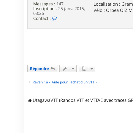
l
Localisation : Gram
Messages :
147
o
Inscription :
25 janv. 2015,
Vélo : Orbea OIZ 
c
03:26
i
C
Contact :
r
o
a
n
p
t
t
a
o
c
r
t
3
e
5
r
p
h
Répondre
i
l
i
Revenir à « Aide pour l'achat d'un VTT »
p
p
e
3
UtagawaVTT (Randos VTT et VTTAE avec traces GP
3