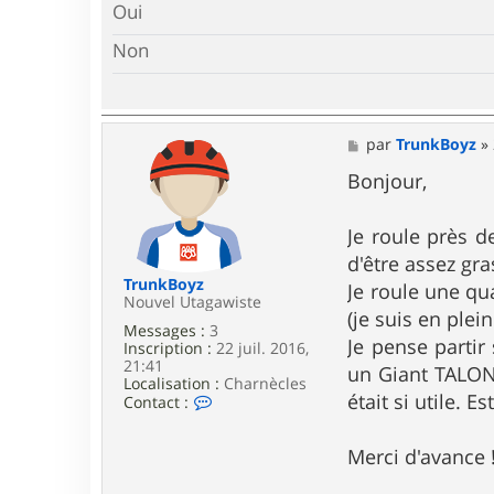
Oui
Non
M
par
TrunkBoyz
»
e
s
Bonjour,
s
a
g
Je roule près d
e
d'être assez gra
TrunkBoyz
Je roule une qu
Nouvel Utagawiste
(je suis en plei
Messages :
3
Je pense partir
Inscription :
22 juil. 2016,
21:41
un Giant TALON 
Localisation :
Charnècles
était si utile. 
C
Contact :
o
n
t
Merci d'avance 
a
c