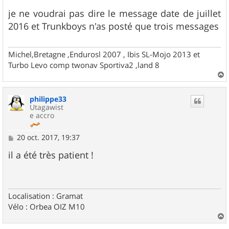
e
s
je ne voudrai pas dire le message date de juillet
s
2016 et Trunkboys n'as posté que trois messages
a
g
e
Michel,Bretagne ,Endurosl 2007 , Ibis SL-Mojo 2013 et
Turbo Levo comp twonav Sportiva2 ,land 8
a
u
philippe33
t
Utagawist
e accro
M
20 oct. 2017, 19:37
e
s
il a été très patient !
s
a
g
e
Localisation : Gramat
Vélo : Orbea OIZ M10
a