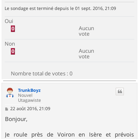
Le sondage est terminé depuis le 01 sept. 2016, 21:09
Oui
Aucun
0
vote
Non
Aucun
0
vote
Nombre total de votes :
0
TrunkBoyz
Nouvel
Utagawiste
M
22 août 2016, 21:09
e
s
Bonjour,
s
a
g
Je roule près de Voiron en Isère et prévois
e