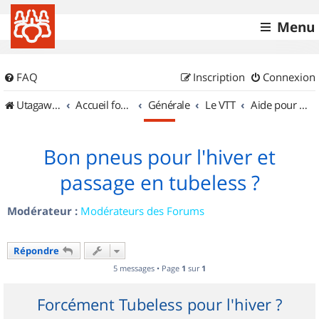
Menu
FAQ
Inscription
Connexion
UtagawaVTT (Randos VTT et VTTAE avec traces GPS)
Accueil forum
Générale
Le VTT
Aide pour l'achat d'un VTT
Bon pneus pour l'hiver et
passage en tubeless ?
Modérateur :
Modérateurs des Forums
Répondre
5 messages • Page
1
sur
1
Forcément Tubeless pour l'hiver ?