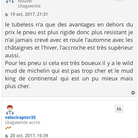
Nouvel
Utagawiste
M
19 oct. 2017, 21:31
e
s
le tubeless n'a que des avantages en dehors du
s
prix le pneu est plus rigide donc plus resistant je
a
g
n'ai jamais crevé avec et roule l'automne avec les
e
châtaignes et l'hiver, l'accroche est très supérieur
aussi.
Pour les pneu si cela est très boueux il y a le wild
mud de michelin qui est pas trop cher et le mud
king de continental qui est un pu mieux mais
plus cher.
a
u
t
velociraptor35
Utagawiste accro
M
20 oct. 2017, 16:39