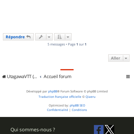
u
t
Répondre
5 messages • Page
1
sur
1
Aller
UtagawaVTT (Randos VTT et VTTAE avec traces GPS)
Accueil forum
Développé par
phpBB
® Forum Software © phpBB Limited
Traduction française officielle
©
Qiaeru
Optimized by:
phpBB SEO
Confidentialité
|
Conditions
Qui sommes-nous ?