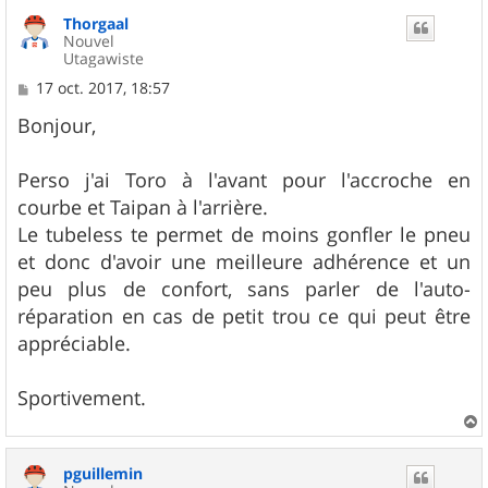
u
Thorgaal
t
Nouvel
Utagawiste
M
17 oct. 2017, 18:57
e
s
Bonjour,
s
a
g
Perso j'ai Toro à l'avant pour l'accroche en
e
courbe et Taipan à l'arrière.
Le tubeless te permet de moins gonfler le pneu
et donc d'avoir une meilleure adhérence et un
peu plus de confort, sans parler de l'auto-
réparation en cas de petit trou ce qui peut être
appréciable.
Sportivement.
a
u
pguillemin
t