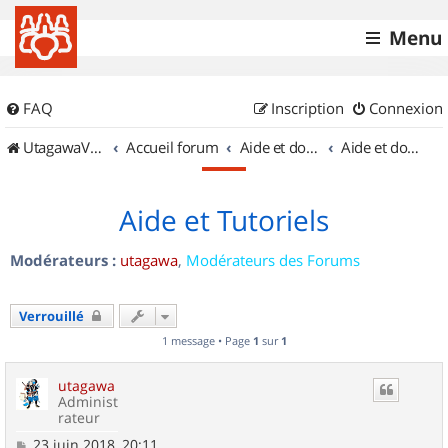
Menu
FAQ
Inscription
Connexion
UtagawaVTT (Randos VTT et VTTAE avec traces GPS)
Accueil forum
Aide et documentation
Aide et documentation
Aide et Tutoriels
Modérateurs :
utagawa
,
Modérateurs des Forums
Verrouillé
1 message • Page
1
sur
1
utagawa
Administ
rateur
M
23 juin 2018, 20:11