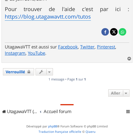
e
s
Pour trouver de l'aide c'est par ici :
s
https://blog.utagawavtt.com/tutos
a
g
e
UtagawaVTT est aussi sur
Facebook
,
Twitter
,
Pinterest
,
Instagram
,
YouTube
.
a
u
Verrouillé
t
1 message • Page
1
sur
1
Aller
UtagawaVTT (Randos VTT et VTTAE avec traces GPS)
Accueil forum
Développé par
phpBB
® Forum Software © phpBB Limited
Traduction française officielle
©
Qiaeru