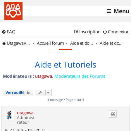
Menu
FAQ
Inscription
Connexion
UtagawaVTT (Randos VTT et VTTAE avec traces GPS)
Accueil forum
Aide et documentation
Aide et documentation
Aide et Tutoriels
Modérateurs :
utagawa
,
Modérateurs des Forums
Verrouillé
1 message • Page
1
sur
1
utagawa
Administ
rateur
M
23 juin 2018, 20:11