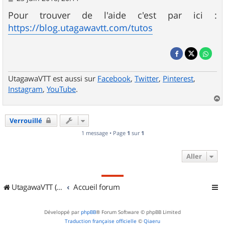
e
s
Pour trouver de l'aide c'est par ici :
s
https://blog.utagawavtt.com/tutos
a
g
e
UtagawaVTT est aussi sur
Facebook
,
Twitter
,
Pinterest
,
Instagram
,
YouTube
.
a
u
Verrouillé
t
1 message • Page
1
sur
1
Aller
UtagawaVTT (Randos VTT et VTTAE avec traces GPS)
Accueil forum
Développé par
phpBB
® Forum Software © phpBB Limited
Traduction française officielle
©
Qiaeru