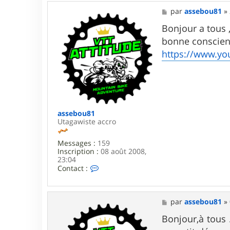
c
M
t
par
assebou81
»
e
e
s
Bonjour a tous 
r
s
a
bonne conscience
a
s
g
s
https://www.y
e
e
b
o
u
8
1
assebou81
Utagawiste accro
Messages :
159
Inscription :
08 août 2008,
23:04
C
Contact :
o
n
t
a
M
par
assebou81
»
c
e
t
s
Bonjour,à tous 
e
s