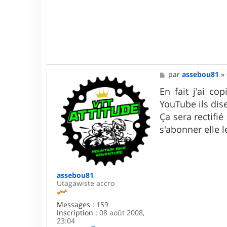
M
par
assebou81
»
e
s
En fait j'ai co
s
YouTube ils dise
a
g
Ça sera rectifié
e
s'abonner elle l
assebou81
Utagawiste accro
Messages :
159
Inscription :
08 août 2008,
23:04