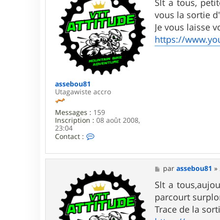
s
Slt a tous, pet
b
s
o
vous la sortie d
a
u
g
Je vous laisse v
8
e
1
https://www.y
assebou81
Utagawiste accro
Messages :
159
Inscription :
08 août 2008,
23:04
C
Contact :
o
n
t
a
M
par
assebou81
»
c
e
t
s
Slt a tous,aujo
e
s
parcourt surplo
r
a
a
g
Trace de la sort
s
e