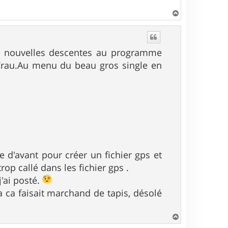
H
a
u
t
eux nouvelles descentes au programme
 Crau.Au menu du beau gros single en
le d'avant pour créer un fichier gps et
trop callé dans les fichier gps .
j'ai posté.
a ca faisait marchand de tapis, désolé
H
a