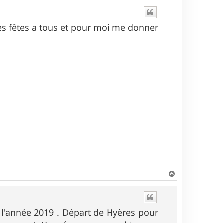
u
t
es fêtes a tous et pour moi me donner
H
a
u
t
 l'année 2019 . Départ de Hyères pour