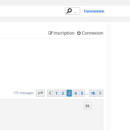
Connexion
Inscription
Connexion
Page
3
sur
18
175 messages
1
2
3
4
5
18
Précédent
Suivant
…