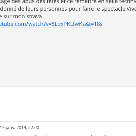
sage des abus des fêtes et ce remettre en selle tec
 donné de leurs personnes pour faire le spectacle.Vi
e sur mon strava
outube.com/watch?v=5LqxPKLfwKs&t=18s
13 janv. 2019, 22:00