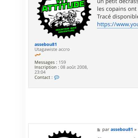
un petit décras
r
a
a
g
les copains ont
s
e
Tracé disponibl
s
e
https://www.y
b
o
u
8
assebou81
1
Utagawiste accro
Messages :
159
Inscription :
08 août 2008,
23:04
C
Contact :
o
n
t
a
c
t
e
r
a
s
M
par
assebou81
»
s
e
e