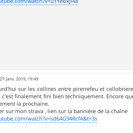
utube.com/watch?v=uYYeklkJi48
27 janv. 2019, 19:49
urd'hui sur les collines entre pirerrefeu et collobriere
i c'est finalement fini bien techniquement. Encore que
vement la prochaine.
r sur mon strava , lien sur la bannière de la chaîne
outube.com/watch?v=sd64G94RcfA&t=3s