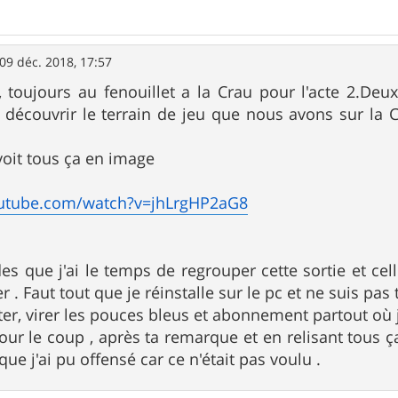
09 déc. 2018, 17:57
, toujours au fenouillet a la Crau pour l'acte 2.D
e découvrir le terrain de jeu que nous avons sur la
 voit tous ça en image
outube.com/watch?v=jhLrgHP2aG8
des que j'ai le temps de regrouper cette sortie et cel
r . Faut tout que je réinstalle sur le pc et ne suis pas 
uter, virer les pouces bleus et abonnement partout où 
pour le coup , après ta remarque et en relisant tous ç
ue j'ai pu offensé car ce n'était pas voulu .