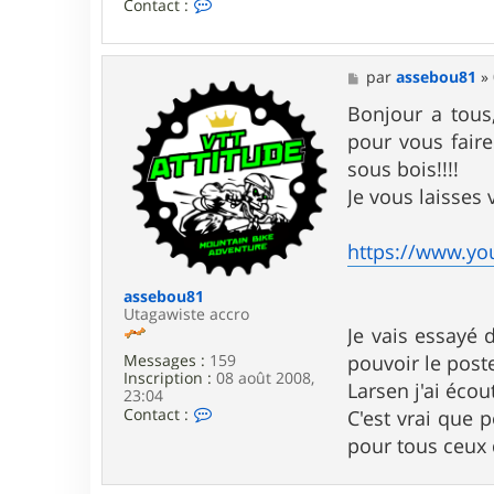
C
Contact :
o
n
t
a
M
par
assebou81
»
c
e
t
s
Bonjour a tous
e
s
pour vous fair
r
a
a
g
sous bois!!!!
s
e
Je vous laisses
s
e
b
https://www.y
o
u
8
assebou81
1
Utagawiste accro
Je vais essayé 
Messages :
159
pouvoir le poste
Inscription :
08 août 2008,
Larsen j'ai éco
23:04
C
Contact :
C'est vrai que 
o
pour tous ceux q
n
t
a