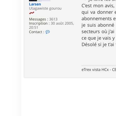
e
Larsen
C'est mon avis,
Utagawiste gourou
qui va donner e
abonnements et 
Messages :
3613
Inscription :
30 août 2005,
je suis abonné 
20:51
secteurs où j'a
C
Contact :
o
ce que je vais y
n
t
Désolé si je t'ai 
a
c
t
e
r
L
eTrex vista HCx -
a
r
s
e
n