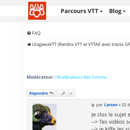
Parcours VTT
Blog
FAQ
UtagawaVTT (Randos VTT et VTTAE avec traces GP
Modérateur :
Modérateurs des Forums
Répondre
M
par
Larsen
»
02 d
e
s
Je clos le suje
s
--> Tes vidéos s
a
g
--> je kiffe les 