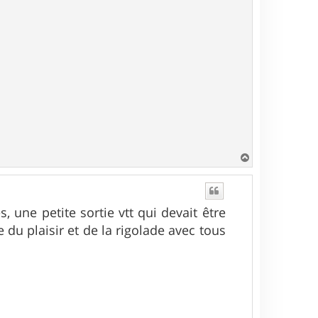
H
a
u
t
s, une petite sortie vtt qui devait être
 du plaisir et de la rigolade avec tous