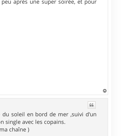
un peu après une super soirée, et pour
H
a
u
t
 du soleil en bord de mer ,suivi d'un
n single avec les copains.
 ma chaîne )