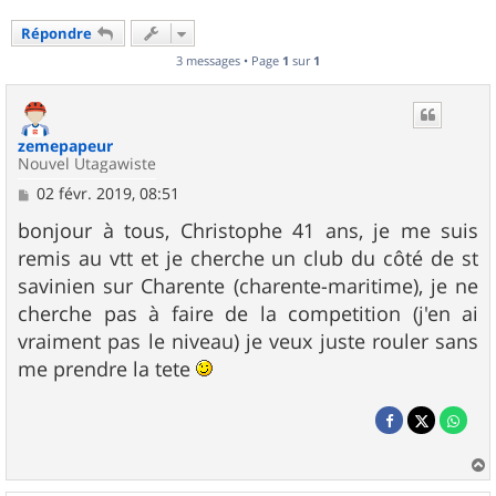
Répondre
3 messages • Page
1
sur
1
zemepapeur
Nouvel Utagawiste
M
02 févr. 2019, 08:51
e
s
bonjour à tous, Christophe 41 ans, je me suis
s
remis au vtt et je cherche un club du côté de st
a
g
savinien sur Charente (charente-maritime), je ne
e
cherche pas à faire de la competition (j'en ai
vraiment pas le niveau) je veux juste rouler sans
me prendre la tete
a