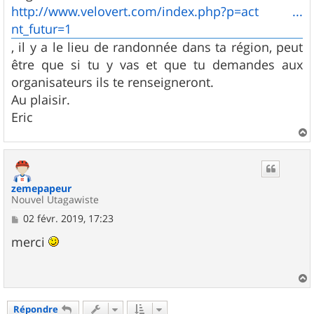
http://www.velovert.com/index.php?p=act ...
nt_futur=1
, il y a le lieu de randonnée dans ta région, peut
être que si tu y vas et que tu demandes aux
organisateurs ils te renseigneront.
Au plaisir.
Eric
a
u
t
zemepapeur
Nouvel Utagawiste
M
02 févr. 2019, 17:23
e
s
merci
s
a
g
e
a
u
Répondre
t