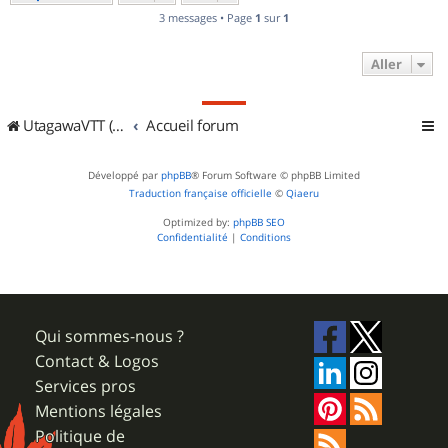
3 messages • Page
1
sur
1
Aller
UtagawaVTT (Randos VTT et VTTAE avec traces GPS)
Accueil forum
Développé par
phpBB
® Forum Software © phpBB Limited
Traduction française officielle
©
Qiaeru
Optimized by:
phpBB SEO
Confidentialité
|
Conditions
Qui sommes-nous ?
Contact & Logos
Services pros
Mentions légales
Politique de