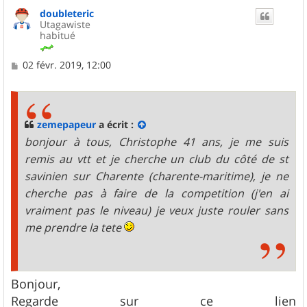
u
doubleteric
t
Utagawiste
habitué
M
02 févr. 2019, 12:00
e
s
s
a
g
zemepapeur
a écrit :
e
bonjour à tous, Christophe 41 ans, je me suis
remis au vtt et je cherche un club du côté de st
savinien sur Charente (charente-maritime), je ne
cherche pas à faire de la competition (j'en ai
vraiment pas le niveau) je veux juste rouler sans
me prendre la tete
Bonjour,
Regarde sur ce lien