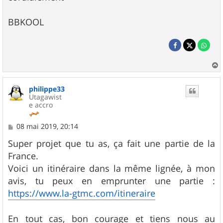
BBKOOL
a
u
philippe33
t
Utagawist
e accro
M
08 mai 2019, 20:14
e
s
Super projet que tu as, ça fait une partie de la
s
France.
a
g
Voici un itinéraire dans la même lignée, à mon
e
avis, tu peux en emprunter une partie :
https://www.la-gtmc.com/itineraire
En tout cas, bon courage et tiens nous au