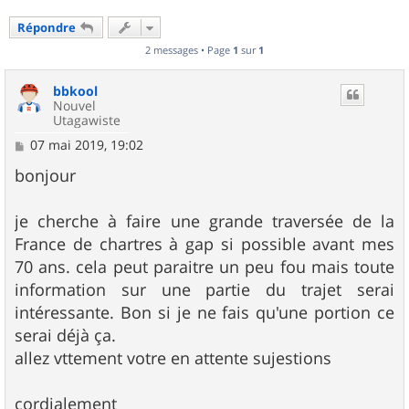
Répondre
2 messages • Page
1
sur
1
bbkool
Nouvel
Utagawiste
M
07 mai 2019, 19:02
e
s
bonjour
s
a
g
je cherche à faire une grande traversée de la
e
France de chartres à gap si possible avant mes
70 ans. cela peut paraitre un peu fou mais toute
information sur une partie du trajet serai
intéressante. Bon si je ne fais qu'une portion ce
serai déjà ça.
allez vttement votre en attente sujestions
cordialement