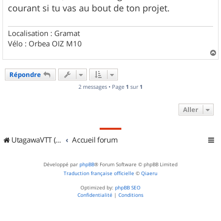
courant si tu vas au bout de ton projet.
Localisation : Gramat
Vélo : Orbea OIZ M10
a
u
Répondre
t
2 messages • Page
1
sur
1
Aller
UtagawaVTT (Randos VTT et VTTAE avec traces GPS)
Accueil forum
Développé par
phpBB
® Forum Software © phpBB Limited
Traduction française officielle
©
Qiaeru
Optimized by:
phpBB SEO
Confidentialité
|
Conditions