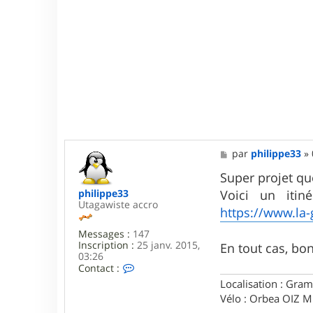
k
o
o
l
M
par
philippe33
»
e
s
Super projet que
s
Voici un iti
philippe33
a
Utagawiste accro
g
https://www.la-
e
Messages :
147
Inscription :
25 janv. 2015,
En tout cas, bo
03:26
C
Contact :
o
Localisation : Gram
n
Vélo : Orbea OIZ 
t
a