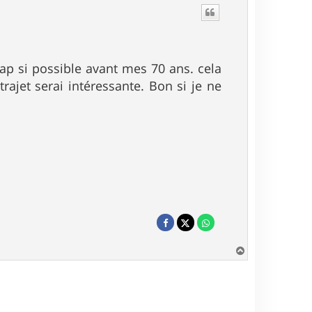
gap si possible avant mes 70 ans. cela
rajet serai intéressante. Bon si je ne
H
a
u
t