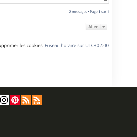
a
u
2 messages • Page
1
sur
1
t
Aller
upprimer les cookies
Fuseau horaire sur
UTC+02:00