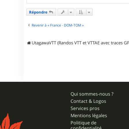
c
t
Répondre
e
r
p
Revenir à « France - DOM-TOM »
h
i
l
i
UtagawaVTT (Randos VTT et VTTAE avec traces GP
p
p
e
3
3
Qui sommes-nous ?
Contact & Logos
Services pros
Mentions légales
Politique de
confidentialité