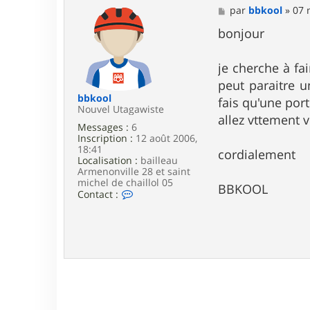
M
par
bbkool
»
07 
e
s
bonjour
s
a
g
je cherche à fa
e
peut paraitre u
bbkool
fais qu'une port
Nouvel Utagawiste
allez vttement v
Messages :
6
Inscription :
12 août 2006,
18:41
cordialement
Localisation :
bailleau
Armenonville 28 et saint
michel de chaillol 05
BBKOOL
C
Contact :
o
n
t
a
c
t
e
r
b
b