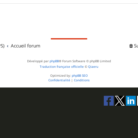
S)
Accueil forum
S
Développé par
phpBB
® Forum Software © phpBB Limited
Traduction française officielle
©
Qiaeru
Optimized by:
phpBB SEO
Confidentialité
|
Conditions