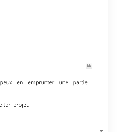
 peux en emprunter une partie :
e ton projet.
H